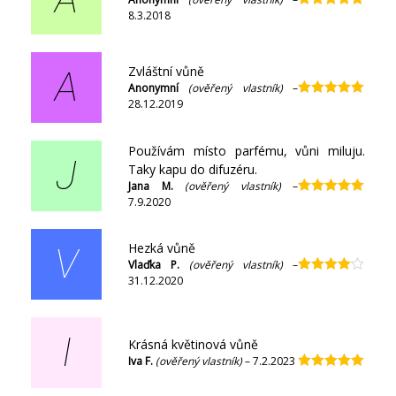
8.3.2018
Hodnocení
5
z 5
Zvláštní vůně
A
Anonymní
(ověřený vlastník)
–
28.12.2019
Hodnocení
5
z 5
Používám místo parfému, vůni miluju.
J
Taky kapu do difuzéru.
Jana M.
(ověřený vlastník)
–
7.9.2020
Hodnocení
5
z 5
Hezká vůně
V
Vlaďka P.
(ověřený vlastník)
–
31.12.2020
Hodnocení
4
z 5
I
Krásná květinová vůně
Iva F.
(ověřený vlastník)
–
7.2.2023
Hodnocení
5
z 5