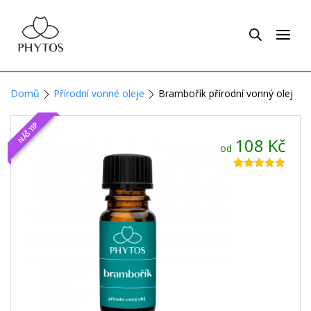
Domů
Přírodní vonné oleje
Brambořík přírodní vonný olej
NÁŠ TIP
108
Kč
od
Hodnoceno
30
4.80
z 5 na
základě
hodnocení
zákazníků