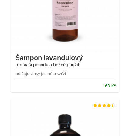
Šampon levandulový
pro Vaši pohodu a běžné použití
udržuje vlasy jemné a svěží
168
Kč
Hodnocení
4.33
z 5