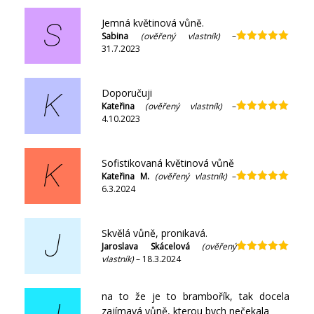
Jemná květinová vůně.
S
Sabina
(ověřený vlastník)
–
31.7.2023
Hodnocení
5
z 5
Doporučuji
K
Kateřina
(ověřený vlastník)
–
4.10.2023
Hodnocení
5
z 5
Sofistikovaná květinová vůně
K
Kateřina M.
(ověřený vlastník)
–
6.3.2024
Hodnocení
5
z 5
Skvělá vůně, pronikavá.
J
Jaroslava Skácelová
(ověřený
vlastník)
–
18.3.2024
Hodnocení
5
z 5
na to že je to brambořík, tak docela
zajímavá vůně, kterou bych nečekala