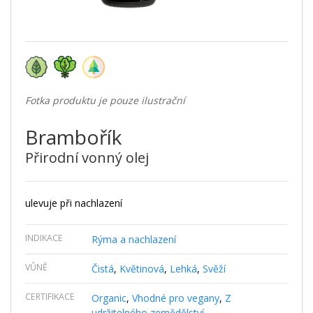
Fotka produktu je pouze ilustrační
Brambořík
Přirodní vonný olej
ulevuje při nachlazení
INDIKACE
Rýma a nachlazení
VŮNĚ
Čistá
,
Květinová
,
Lehká
,
Svěží
CERTIFIKACE
Organic
,
Vhodné pro vegany
,
Z
udržitelného zemědělství