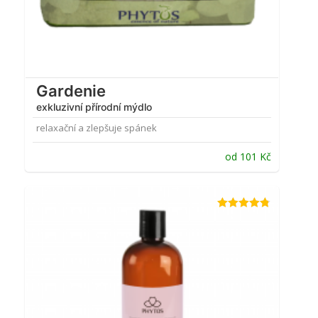
Gardenie
exkluzivní přírodní mýdlo
relaxační a zlepšuje spánek
od
101
Kč
Hodnocení
4.74
z 5