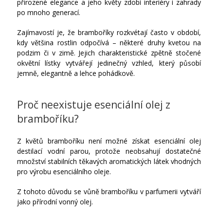
přirozené elegance a jeho květy zdobí interiéry i zahrady
po mnoho generací.
Zajímavostí je, že bramboříky rozkvétají často v období,
kdy většina rostlin odpočívá – některé druhy kvetou na
podzim či v zimě. Jejich charakteristické zpětně stočené
okvětní lístky vytvářejí jedinečný vzhled, který působí
jemně, elegantně a lehce pohádkově.
Proč neexistuje esenciální olej z
bramboříku?
Z květů bramboříku není možné získat esenciální olej
destilací vodní parou, protože neobsahují dostatečné
množství stabilních těkavých aromatických látek vhodných
pro výrobu esenciálního oleje.
Z tohoto důvodu se vůně bramboříku v parfumerii vytváří
jako přírodní vonný olej.