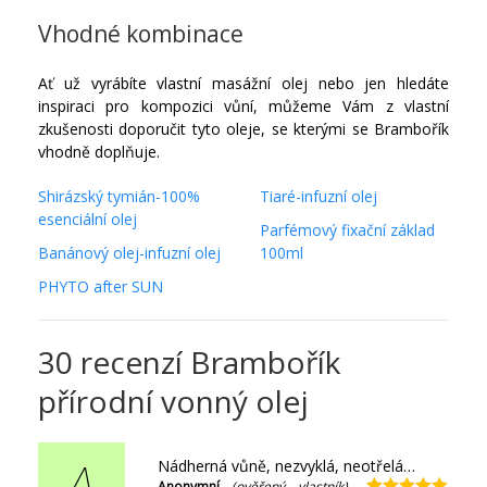
Vhodné kombinace
Ať už vyrábíte vlastní masážní olej nebo jen hledáte
inspiraci pro kompozici vůní, můžeme Vám z vlastní
zkušenosti doporučit tyto oleje, se kterými se Brambořík
vhodně doplňuje.
Shirázský tymián-100%
Tiaré-infuzní olej
esenciální olej
Parfémový fixační základ
Banánový olej-infuzní olej
100ml
PHYTO after SUN
30 recenzí
Brambořík
přírodní vonný olej
Nádherná vůně, nezvyklá, neotřelá…
A
Anonymní
(ověřený vlastník)
–