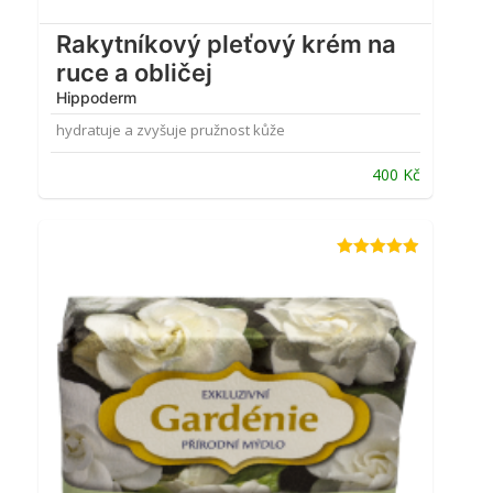
Rakytníkový pleťový krém na
ruce a obličej
Hippoderm
hydratuje a zvyšuje pružnost kůže
400
Kč
Hodnocení
4.89
z 5