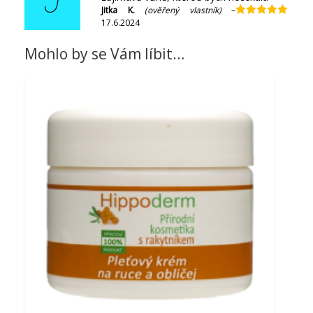
J
Jitka K.
(ověřený vlastník)
–
17.6.2024
Hodnocení
5
z 5
Mohlo by se Vám líbit…