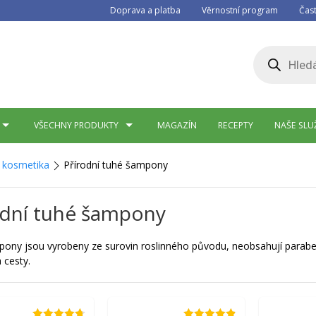
Doprava a platba
Věrnostní program
Čas
Products
search
VŠECHNY PRODUKTY
MAGAZÍN
RECEPTY
NAŠE SLU
í kosmetika
Přírodní tuhé šampony
odní tuhé šampony
ony jsou vyrobeny ze surovin roslinného původu, neobsahují parabeny
 cesty.