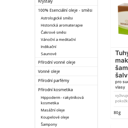
Krystaly
100% Esenciální oleje - směsi
Astrologické směsi
Historická aromaterapie
Čakrové směsi
Vánoční a meditační
Indikační
Tuh
Saunové
mak
Přírodní vonné oleje
šam
Vonné oleje
šalv
Přírodní parfémy
pro su
vlasy
Přírodní kosmetika
vyživuj
Hippoderm - rakytníková
pokožk
kosmetika
Masážní oleje
80g
Koupelové oleje
Šampony