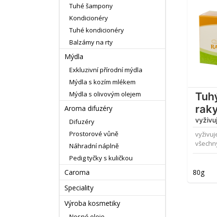
Tuhé šampony
Kondicionéry
Tuhé kondicionéry
Balzámy na rty
Mýdla
Exkluzivní přírodní mýdla
Mýdla s kozím mlékem
Mýdla s olivovým olejem
Tuh
rak
Aroma difuzéry
vyživuj
Difuzéry
Prostorové vůně
vyživuj
všechny
Náhradní náplně
Pedig tyčky s kuličkou
80g
Caroma
Speciality
Výroba kosmetiky
Nosné oleje