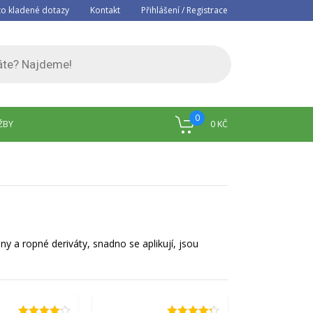
to kladené dotazy
Kontakt
Přihlášení / Registrace
0
ŽBY
0
KČ
 a ropné deriváty, snadno se aplikují, jsou