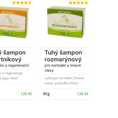
Hodnocení
Hodnocení
4.55
z 5
4.78
z 5
ý šampon
Tuhý šampon
ytníkový
rozmarýnový
ící a regenerační
pro normální a tmavé
vlasy
e a regeneruje
 typy vlasů
vyživuje normální, tmavé
vlasy i pokožku hlavy
126
Kč
80g
126
Kč