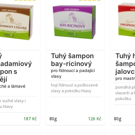
Hodnocení
Hodnocení
4.71
z 5
4.82
z 5
ý
Tuhý šampon
Tuhý 
adamiový
bay-ricinový
šampo
pon s
jalov
pro řídnoucí a padající
vlasy
ějí
pro mastn
hojí řídnoucí a poškozené
ché a lámavé
pomáhá při
vlasy a pokožku hlavy
vlasech a 
pokožku
e suché vlasy i
u hlavy
187
Kč
80g
126
Kč
80g