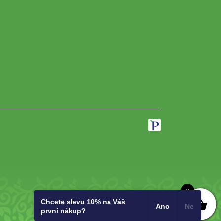
0
Chcete slevu 10% na Váš
Ano
Ne
první nákup?