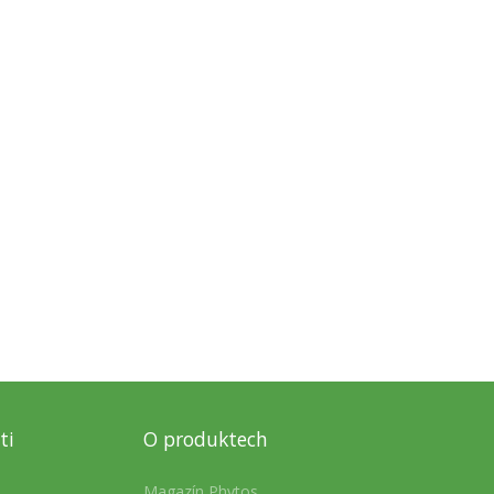
ti
O produktech
Magazín Phytos