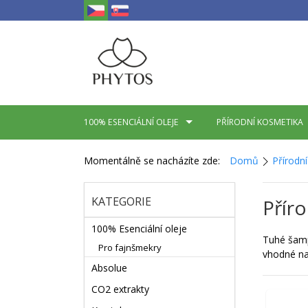
100% ESENCIÁLNÍ OLEJE
PŘÍRODNÍ KOSMETIKA
Momentálně se nacházíte zde:
Domů
Přírodn
KATEGORIE
Přír
100% Esenciální oleje
Tuhé šamp
Pro fajnšmekry
vhodné na
Absolue
CO2 extrakty