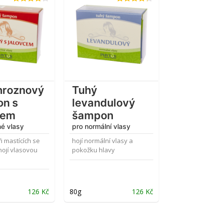
Hodnocení
Hodnocení
4.08
z 5
4.20
z 5
hroznový
Tuhý
n s
levandulový
cem
šampon
é vlasy
pro normální vlasy
 mastících se
hojí normální vlasy a
hojí vlasovou
pokožku hlavy
126
Kč
80g
126
Kč