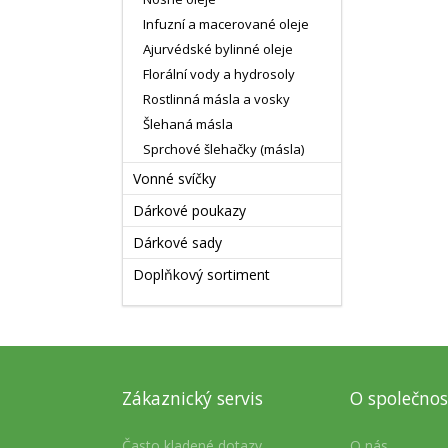
Infuzní a macerované oleje
Ajurvédské bylinné oleje
Florální vody a hydrosoly
Rostlinná másla a vosky
Šlehaná másla
Sprchové šlehačky (másla)
Vonné svíčky
Dárkové poukazy
Dárkové sady
Doplňkový sortiment
Zákaznický servis
O společnos
Často kladené dotazy
O nás