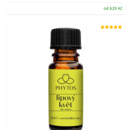
od
629
Kč
Hodnocení
4.80
z 5