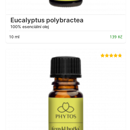
Eucalyptus polybractea
100% esenciální olej
10 ml
139
Kč
Hodnocení
4.75
z 5