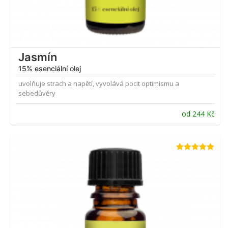
Jasmín
15% esenciální olej
uvolňuje strach a napětí, vyvolává pocit optimismu a
sebedůvěry
od
244
Kč
Hodnocení
4.87
z 5