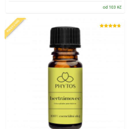
od
103
Kč
POUZE U NÁS
Hodnocení
4.69
z 5