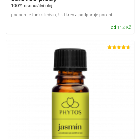
100% esenciální olej
podporuje funkci ledvin, čistí krev a podporuje pocení
od
112
Kč
Hodnocení
4.64
z 5