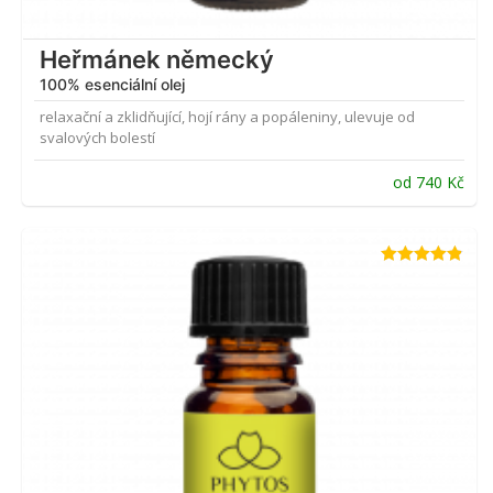
Heřmánek německý
100% esenciální olej
relaxační a zklidňující, hojí rány a popáleniny, ulevuje od
svalových bolestí
od
740
Kč
Hodnocení
4.80
z 5