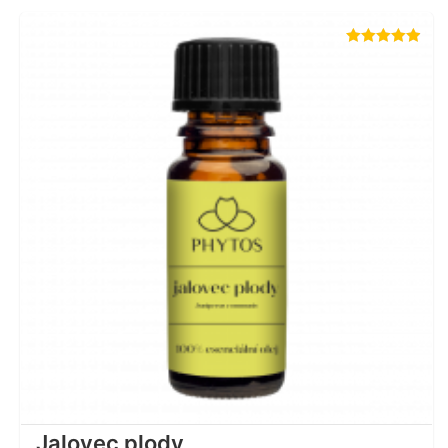
Hodnocení
4.90
z 5
Jalovec plody