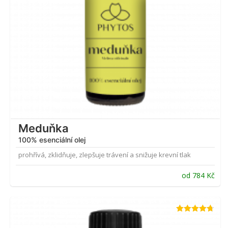
Meduňka
100% esenciální olej
prohřívá, zklidňuje, zlepšuje trávení a snižuje krevní tlak
od
784
Kč
Hodnocení
4.68
z 5