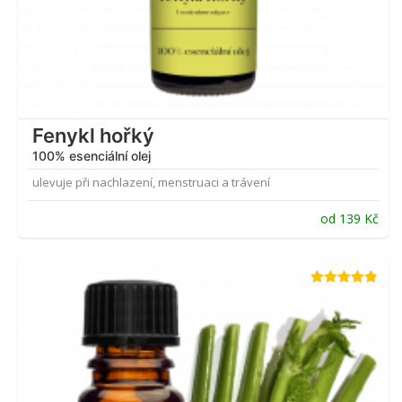
Fenykl hořký
100% esenciální olej
ulevuje při nachlazení, menstruaci a trávení
od
139
Kč
Hodnocení
4.79
z 5