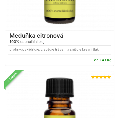
Meduňka citronová
100% esenciální olej
prohřívá, zklidňuje, zlepšuje trávení a snižuje krevní tlak
od
149
Kč
NOVINKA
Hodnocení
5.00
z 5