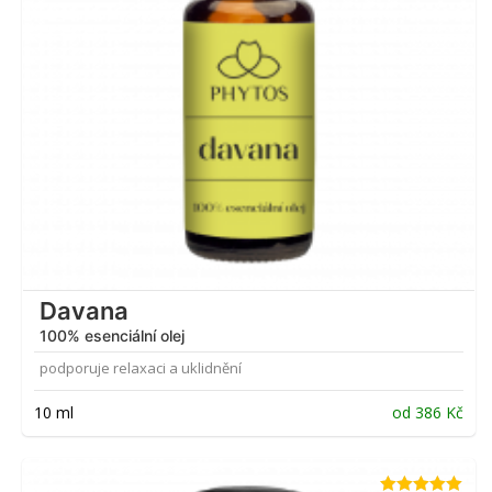
Davana
100% esenciální olej
podporuje relaxaci a uklidnění
10 ml
od
386
Kč