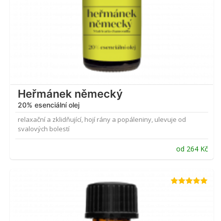
Heřmánek německý
20% esenciální olej
relaxační a zklidňující, hojí rány a popáleniny, ulevuje od
svalových bolestí
od
264
Kč
Hodnocení
4.95
z 5