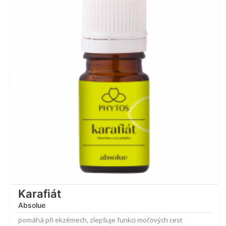
4.50
z 5
Karafiát
Absolue
pomáhá při ekzémech, zlepšuje funkci močových cest