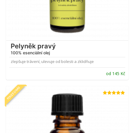
Pelyněk pravý
100% esenciální olej
zlepšuje trávení, ulevuje od bolesti a zklidňuje
od
145
Kč
POUZE U NÁS
Hodnocení
4.94
z 5