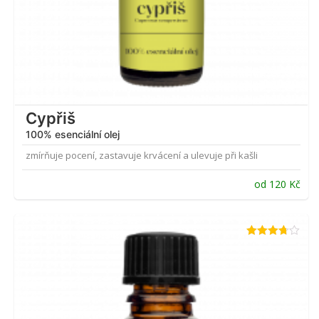
Cypřiš
100% esenciální olej
zmírňuje pocení, zastavuje krvácení a ulevuje při kašli
od
120
Kč
Hodnocení
3.67
z 5