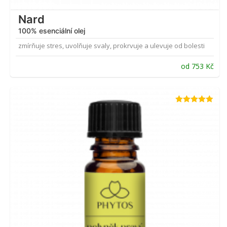
Nard
100% esenciální olej
zmírňuje stres, uvolňuje svaly, prokrvuje a ulevuje od bolesti
od
753
Kč
Hodnocení
4.90
z 5