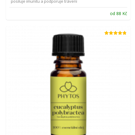
posiluje imunitu a podporuje trávení
od
88
Kč
Hodnocení
4.75
z 5