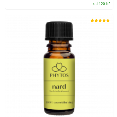
od
120
Kč
Hodnocení
4.80
z 5