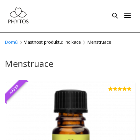
Domů
Vlastnost produktu: Indikace
Menstruace
Menstruace
NÁŠ TIP
Hodnocení
4.86
z 5