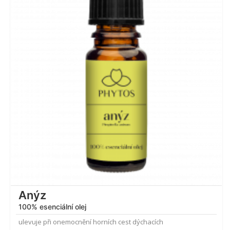
4.73
z 5
Anýz
100% esenciální olej
ulevuje při onemocnění horních cest dýchacích