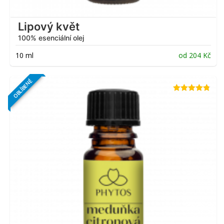
Lipový květ
100% esenciální olej
10 ml
od
204
Kč
OBLÍBENÉ
Hodnocení
4.71
z 5