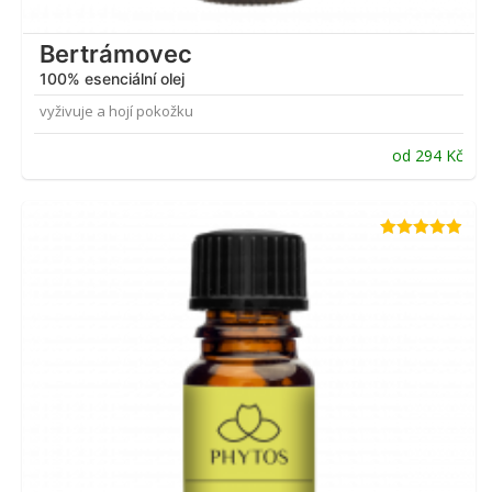
Bertrámovec
100% esenciální olej
vyživuje a hojí pokožku
od
294
Kč
Hodnocení
4.89
z 5