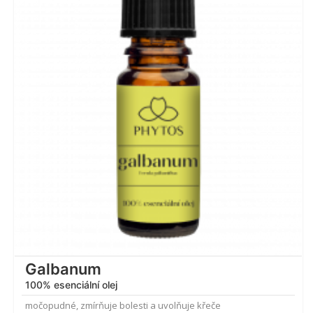
4.89
z 5
Galbanum
100% esenciální olej
močopudné, zmírňuje bolesti a uvolňuje křeče