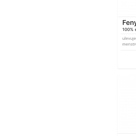
Fen
100% e
ulevuje
menstru