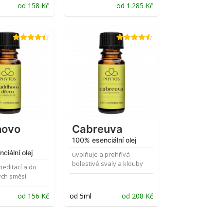
od
158
Kč
od
1.285
Kč
Hodnocení
Hodnocení
4.45
z 5
4.50
z 5
hovo
Cabreuva
100% esenciální olej
ciální olej
uvolňuje a prohřívá
bolestivé svaly a klouby
editací a do
ch směsí
od
156
Kč
od 5ml
od
208
Kč