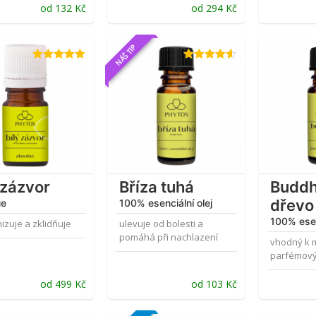
od
132
Kč
od
294
Kč
NÁŠ TIP
Hodnocení
Hodnocení
5.00
z 5
4.56
z 5
 zázvor
Bříza tuhá
Budd
dřevo
ue
100% esenciální olej
100% esen
zuje a zklidňuje
ulevuje od bolesti a
pomáhá při nachlazení
vhodný k m
parfémový
od
499
Kč
od
103
Kč