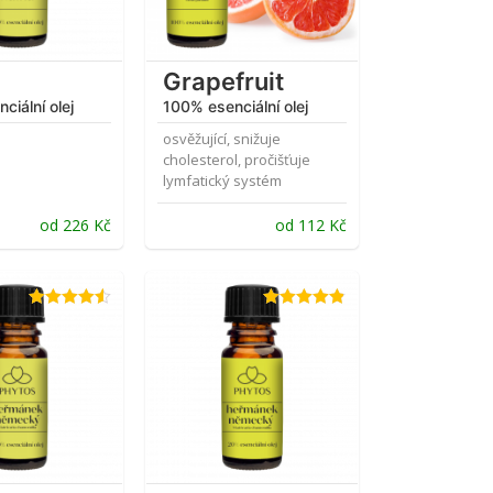
Grapefruit
ciální olej
100% esenciální olej
osvěžující, snižuje
cholesterol, pročišťuje
lymfatický systém
od
226
Kč
od
112
Kč
Hodnocení
Hodnocení
4.50
z 5
4.80
z 5