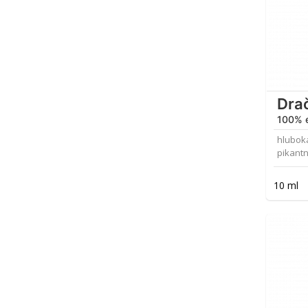
Drač
100% e
hluboká
pikantn
10 ml