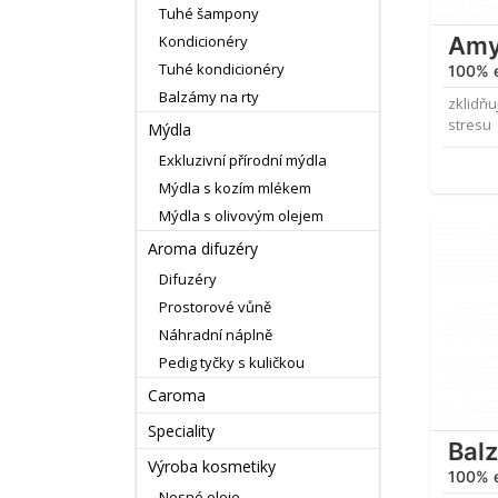
Tuhé šampony
Amy
Kondicionéry
Tuhé kondicionéry
100% e
Balzámy na rty
zklidňu
stresu
Mýdla
Exkluzivní přírodní mýdla
Mýdla s kozím mlékem
Mýdla s olivovým olejem
Aroma difuzéry
Difuzéry
Prostorové vůně
Náhradní náplně
Pedig tyčky s kuličkou
Caroma
Speciality
Bal
Výroba kosmetiky
100% e
Nosné oleje