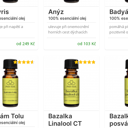
ris
Anýz
Bady
senciální olej
100% esenciální olej
100% esen
je při napětí a
ulevuje při onemocnění
pomáhá př
horních cest dýchacích
pozitivně o
od
249
Kč
od
103
Kč
Hodnocení
Hodnocení
4.53
z 5
4.75
z 5
zám Tolu
Bazalka
Bazal
Linalool CT
posvá
senciální olej