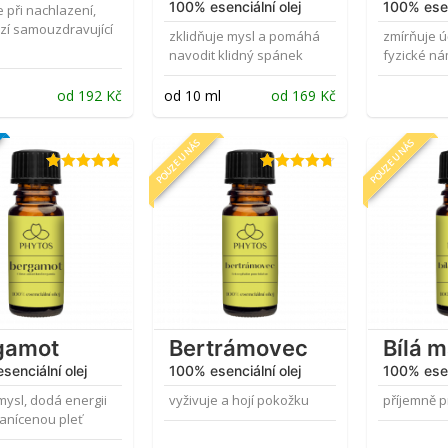
100% esenciální olej
100% esen
při nachlazení,
zí samouzdravující
zklidňuje mysl a pomáhá
zmírňuje ú
navodit klidný spánek
fyzické n
od
192
Kč
od 10 ml
od
169
Kč
POUZE U NÁS
POUZE U NÁS
Hodnocení
Hodnocení
4.85
z 5
4.69
z 5
gamot
Bertrámovec
Bílá 
senciální olej
100% esenciální olej
100% esen
mysl, dodá energii
vyživuje a hojí pokožku
příjemně p
 zanícenou pleť