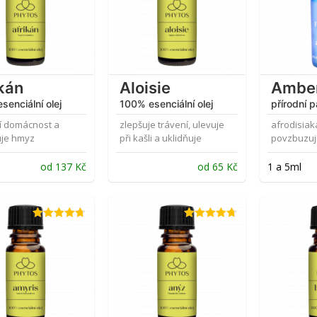
kán
Aloisie
Ambe
senciální olej
100% esenciální olej
přírodní 
í domácnost a
zlepšuje trávení, ulevuje
afrodisiaká
je hmyz
při kašli a uklidňuje
povzbuzují
od
137
Kč
od
65
Kč
1 a 5ml
Hodnocení
Hodnocení
4.71
z 5
4.73
z 5