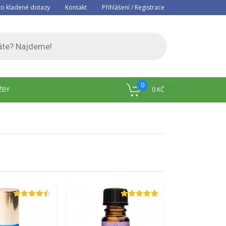
to kladené dotazy
Kontakt
Přihlášení / Registrace
0
ŽBY
0
KČ
Hodnocení
Hodnocení
4.44
z 5
5.00
z 5