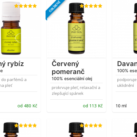
OBLÍBENÉ
Hodnocení
Hodnocení
4.86
z 5
4.87
z 5
ý rybíz
Červený
Dava
pomeranč
ue
100% esen
100% esenciální olej
 do parfémů a
podporuje 
na pleť
uklidnění
prokrvuje pleť, relaxační a
zlepšující spánek
od
480
Kč
od
113
Kč
10 ml
Hodnocení
Hodnocení
4.80
z 5
5.00
z 5