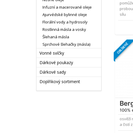
pomůže 
Infuzní a macerované oleje
probou
sílu
Ajurvédské bylinné oleje
Florální vody a hydrosoly
Rostlinná másla a vosky
Šlehaná másla
OBLÍBENÉ
Sprchové šlehačky (másla)
Vonné svíčky
Dárkové poukazy
Dárkové sady
Doplňkový sortiment
Ber
100% e
osvěží 
a čistí