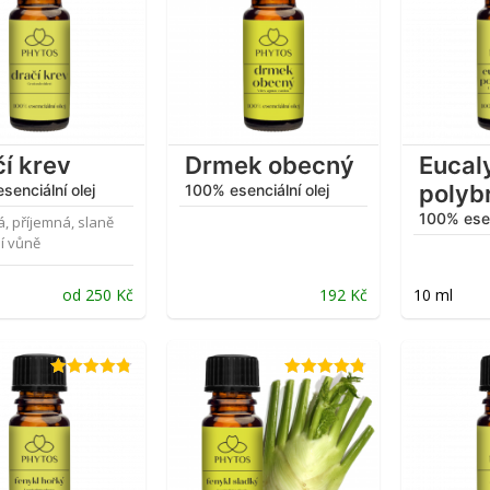
í krev
Drmek obecný
Eucal
polyb
senciální olej
100% esenciální olej
100% esen
, příjemná, slaně
í vůně
od
250
Kč
192
Kč
10 ml
Hodnocení
Hodnocení
4.75
z 5
4.79
z 5