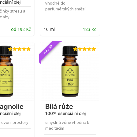
ciální olej
vhodné do
parfumérských směsí
činky stresu a
ámahy
od
192
Kč
10 ml
183
Kč
NÁŠ TIP
Hodnocení
Hodnocení
4.78
z 5
4.88
z 5
magnolie
Bílá růže
ciální olej
100% esenciální olej
rovoní prostory
smyslná vůně vhodná k
meditacím