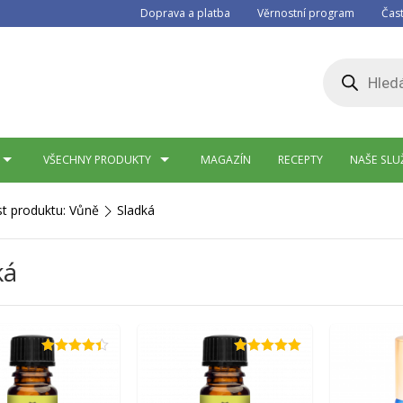
Doprava a platba
Věrnostní program
Čas
Products
search
VŠECHNY PRODUKTY
MAGAZÍN
RECEPTY
NAŠE SLU
st produktu: Vůně
Sladká
ká
Hodnocení
Hodnocení
4.33
z 5
5.00
z 5