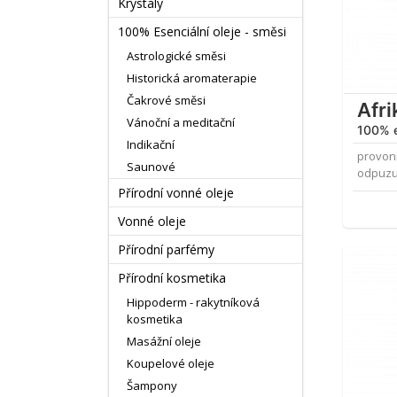
Krystaly
100% Esenciální oleje - směsi
Astrologické směsi
Historická aromaterapie
Čakrové směsi
Afri
Vánoční a meditační
100% e
Indikační
provon
Saunové
odpuzu
Přírodní vonné oleje
Vonné oleje
Přírodní parfémy
Přírodní kosmetika
Hippoderm - rakytníková
kosmetika
Masážní oleje
Koupelové oleje
Šampony