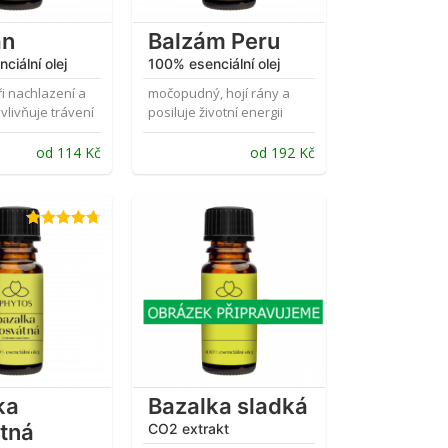
án
Balzám Peru
ciální olej
100% esenciální olej
i nachlazení a
močopudný, hojí rány a
vlivňuje trávení
posiluje životní energii
od
114
Kč
od
192
Kč
Hodnocení
4.69
z 5
ka
Bazalka sladká
tná
CO2 extrakt