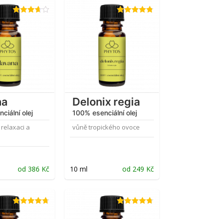
Hodnocení
Hodnocení
3.67
z 5
4.75
z 5
na
Delonix regia
ciální olej
100% esenciální olej
relaxaci a
vůně tropického ovoce
od
386
Kč
10 ml
od
249
Kč
Hodnocení
Hodnocení
4.75
z 5
4.64
z 5