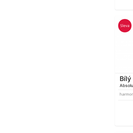
Sleva
Bílý
Absol
harmoni