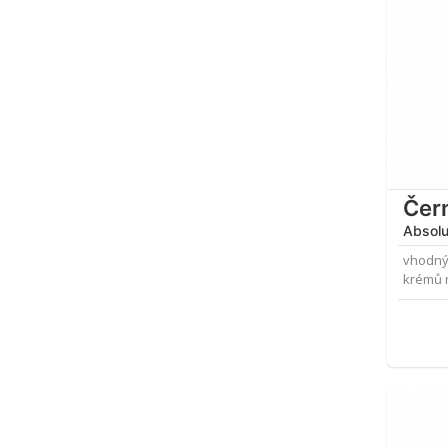
Čern
Absol
vhodný
krémů 