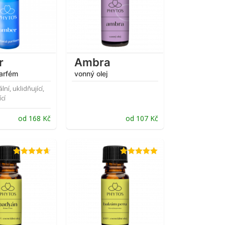
r
Ambra
parfém
vonný olej
lní, uklidňující,
cí
od
168
Kč
od
107
Kč
Hodnocení
Hodnocení
4.66
z 5
4.92
z 5