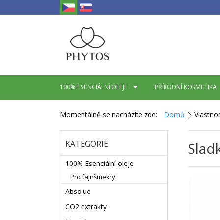
100% ESENCIÁLNÍ OLEJE
PŘÍRODNÍ KOSMETIKA
Momentálně se nacházíte zde:
Domů
Vlastno
KATEGORIE
Slad
100% Esenciální oleje
Pro fajnšmekry
Absolue
CO2 extrakty