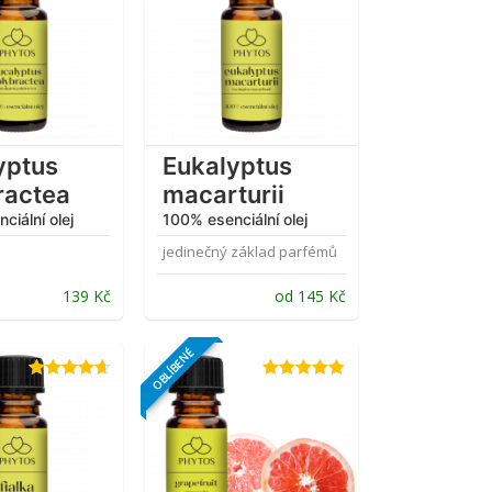
yptus
Eukalyptus
ractea
macarturii
ciální olej
100% esenciální olej
jedinečný základ parfémů
139
Kč
od
145
Kč
OBLÍBENÉ
Hodnocení
Hodnocení
4.67
z 5
4.88
z 5