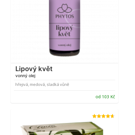
Lipový květ
vonný olej
hřejivá, medová, sladká vůně
od
103
Kč
Hodnocení
4.63
z 5