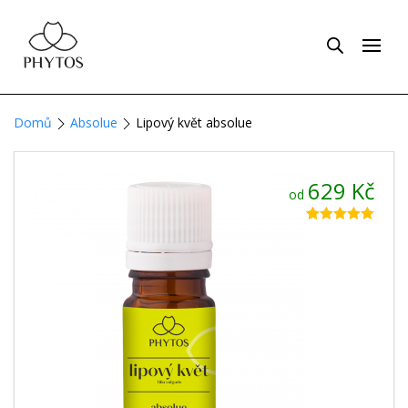
Domů
Absolue
Lipový květ absolue
629
Kč
od
Hodnoceno
26
4.96
z 5 na
základě
hodnocení
zákazníků