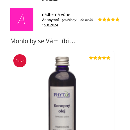
z 5
nádherná vůně
A
Anonymní
(ověřený vlastník)
–
15.8.2024
Hodnocení
5
z 5
Mohlo by se Vám líbit…
Sleva
Hodnocení
5.00
z 5