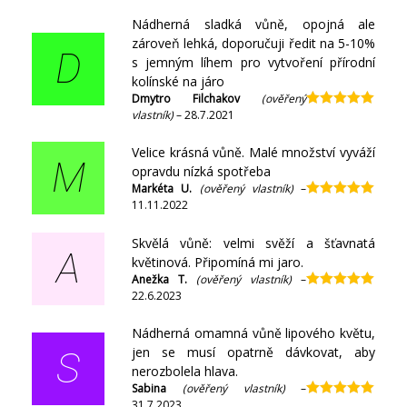
Nádherná sladká vůně, opojná ale
zároveň lehká, doporučuji ředit na 5-10%
D
s jemným líhem pro vytvoření přírodní
kolínské na járo
Dmytro Filchakov
(ověřený
vlastník)
–
28.7.2021
Hodnocení
5
z 5
Velice krásná vůně. Malé množství vyváží
M
opravdu nízká spotřeba
Markéta U.
(ověřený vlastník)
–
11.11.2022
Hodnocení
5
z 5
Skvělá vůně: velmi svěží a šťavnatá
A
květinová. Připomíná mi jaro.
Anežka T.
(ověřený vlastník)
–
22.6.2023
Hodnocení
5
z 5
Nádherná omamná vůně lipového květu,
jen se musí opatrně dávkovat, aby
S
nerozbolela hlava.
Sabina
(ověřený vlastník)
–
31.7.2023
Hodnocení
5