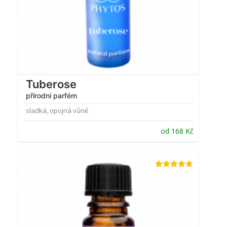
Tuberose
přírodní parfém
sladká, opojná vůně
od
168
Kč
Hodnocení
4.84
z 5