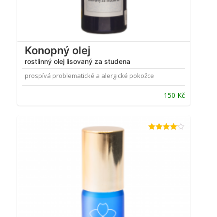
Konopný olej
rostlinný olej lisovaný za studena
prospívá problematické a alergické pokožce
Původní
Aktuální
150
Kč
cena
cena
byla:
je:
197 Kč.
150 Kč.
Hodnocení
4.00
z 5