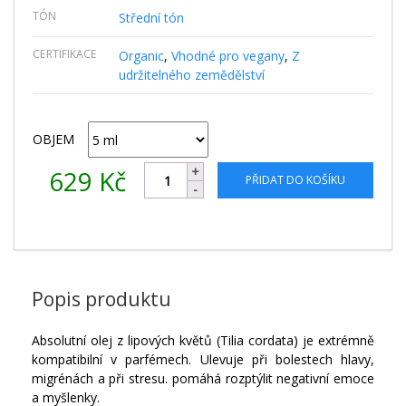
TÓN
Střední tón
CERTIFIKACE
Organic
,
Vhodné pro vegany
,
Z
udržitelného zemědělství
OBJEM
629
Kč
PŘIDAT DO KOŠÍKU
Popis produktu
Absolutní olej z lipových květů (Tilia cordata) je extrémně
kompatibilní v parfémech. Ulevuje při bolestech hlavy,
migrénách a při stresu. pomáhá rozptýlit negativní emoce
a myšlenky.