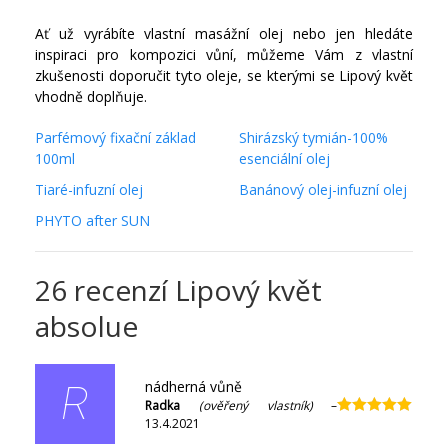
Ať už vyrábíte vlastní masážní olej nebo jen hledáte
inspiraci pro kompozici vůní, můžeme Vám z vlastní
zkušenosti doporučit tyto oleje, se kterými se Lipový květ
vhodně doplňuje.
Parfémový fixační základ
Shirázský tymián-100%
100ml
esenciální olej
Tiaré-infuzní olej
Banánový olej-infuzní olej
PHYTO after SUN
26 recenzí
Lipový květ
absolue
nádherná vůně
R
Radka
(ověřený vlastník)
–
13.4.2021
Hodnocení
5
z 5