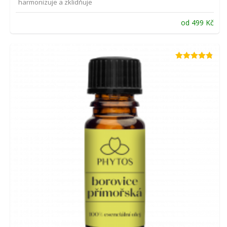
harmonizuje a zklidňuje
od
499
Kč
Hodnocení
4.75
z 5