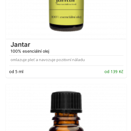
Jantar
100% esenciální olej
omlazuje pleť a navozuje pozitivní náladu
od 5 ml
od
139
Kč