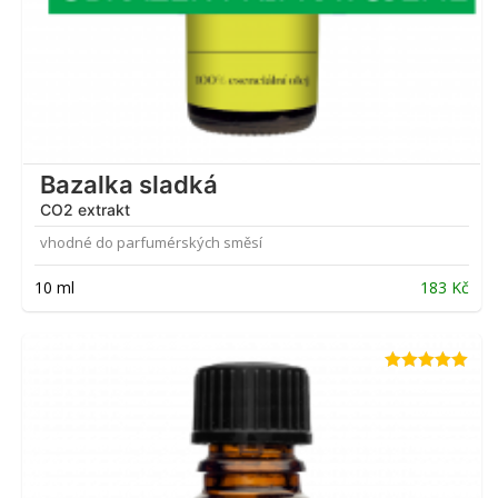
Bazalka sladká
CO2 extrakt
vhodné do parfumérských směsí
10 ml
183
Kč
Hodnocení
5.00
z 5