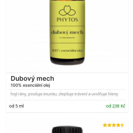
Dubový mech
100% esenciální olej
hojí rány, posiluje imunitu, zlepšuje trávení a uvolňuje hleny
od 5 ml
od
238
Kč
Hodnocení