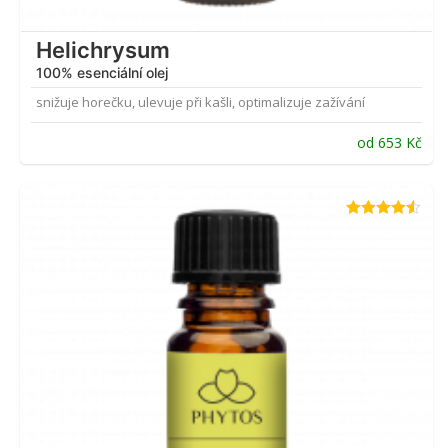
Helichrysum
100% esenciální olej
snižuje horečku, ulevuje při kašli, optimalizuje zažívání
od
653
Kč
Hodnocení
4.50
z 5