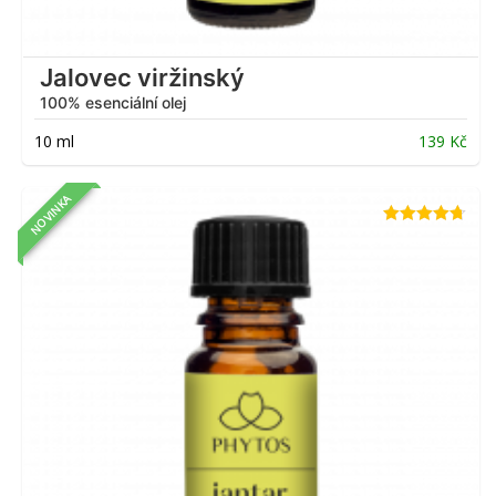
Jalovec viržinský
100% esenciální olej
10 ml
139
Kč
NOVINKA
Hodnocení
4.64
z 5