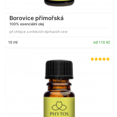
Borovice přímořská
100% esenciální olej
při chřipce a infekcích dýchacích cest
10 ml
od
110
Kč
Hodnocení
4.82
z 5