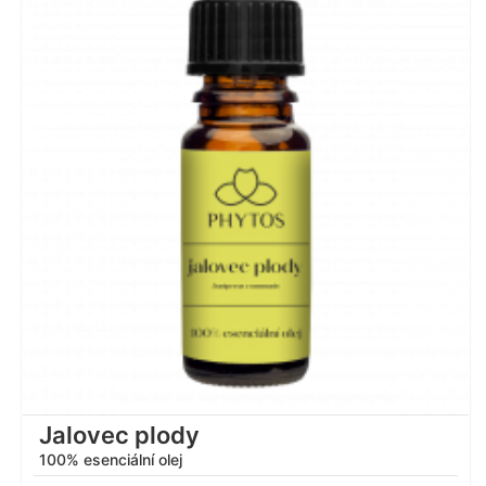
Hodnocení
4.90
z 5
Jalovec plody
100% esenciální olej