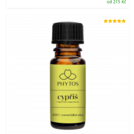
od
215
Kč
Hodnocení
4.89
z 5