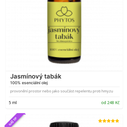
Jasmínový tabák
100% esenciální olej
provonění prostor nebo jako součást repelentu proti hmyzu
5 ml
od
248
Kč
NÁŠ TIP
Hodnocení