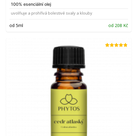
100% esenciální olej
uvolňuje a prohřívá bolestivé svaly a klouby
od 5ml
od
208
Kč
Hodnocení
4.74
z 5