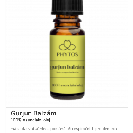
4.38
z 5
Gurjun Balzám
100% esenciální olej
má sedativní účinky a pomáhá při respiračních problémech