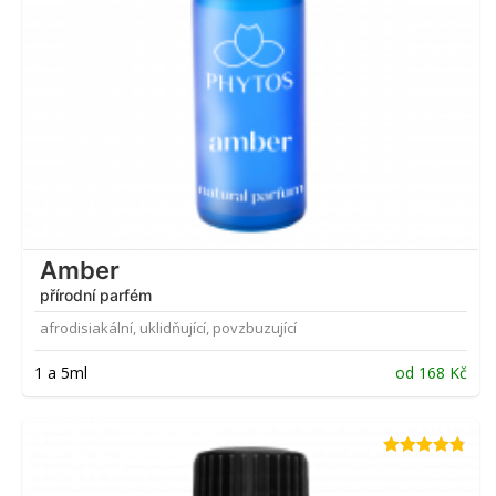
Amber
přírodní parfém
afrodisiakální, uklidňující, povzbuzující
1 a 5ml
od
168
Kč
Hodnocení
4.71
z 5