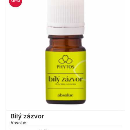
Sleva
Hodnocení
5.00
z 5
Bílý zázvor
Absolue