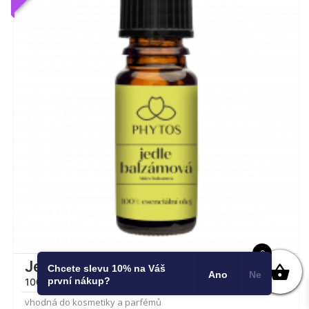
4.83
z 5
0
Jedle balzámová
Chcete slevu 10% na Váš
Ano
Ne
první nákup?
100% esenciální olej
vhodná do kosmetiky a parfémů