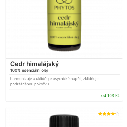
Cedr himalájský
100% esenciální olej
harmonizuje a uklidňuje psychické napětí, zklidňuje
podrážděnou pokožku
od
103
Kč
Hodnocení
4.14
z 5