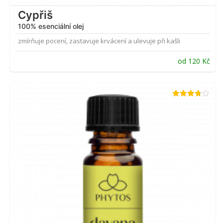
Cypřiš
100% esenciální olej
zmírňuje pocení, zastavuje krvácení a ulevuje při kašli
od
120
Kč
Hodnocení
3.67
z 5