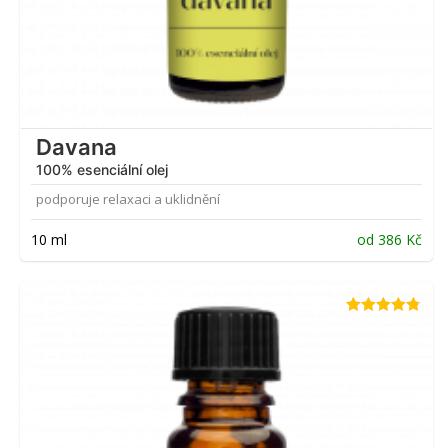
Davana
100% esenciální olej
podporuje relaxaci a uklidnění
10 ml
od
386
Kč
Hodnocení
4.71
z 5