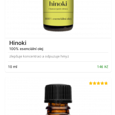
Hinoki
100% esenciální olej
zlepšuje koncentraci a odpuzuje hmyz
10 ml
146
Kč
Hodnocení
4.74
z 5