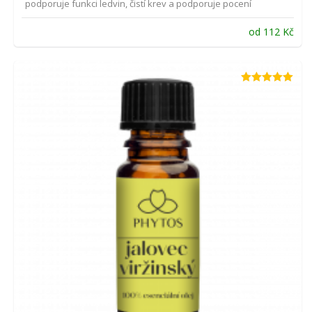
podporuje funkci ledvin, čistí krev a podporuje pocení
od
112
Kč
Hodnocení
5.00
z 5