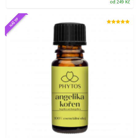
od
249
Kč
NÁŠ TIP
Hodnocení
4.86
z 5