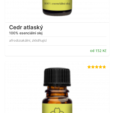
Cedr atlaský
100% esenciální olej
afrodiziakální, zklidňující
od
152
Kč
Hodnocení
4.71
z 5