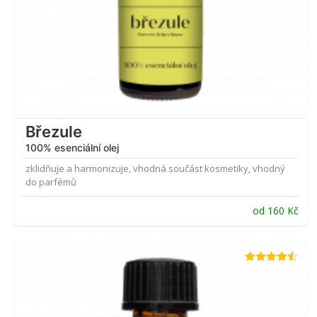
Březule
100% esenciální olej
zklidňuje a harmonizuje, vhodná součást kosmetiky, vhodný
do parfémů
od
160
Kč
Hodnocení
4.45
z 5