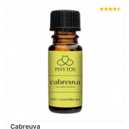
Hodnocení
4.50
z 5
Cabreuva