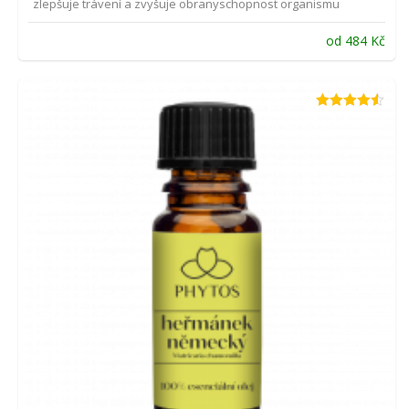
zlepšuje trávení a zvyšuje obranyschopnost organismu
od
484
Kč
Hodnocení
4.50
z 5