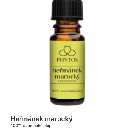
Hodnocení
4.82
z 5
Heřmánek marocký
100% esenciální olej