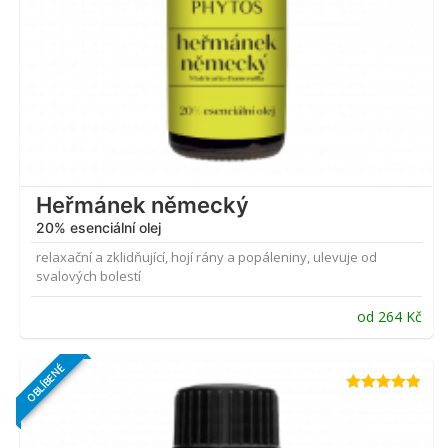
Heřmánek německý
20% esenciální olej
relaxační a zklidňující, hojí rány a popáleniny, ulevuje od
svalových bolestí
od
264
Kč
OBLÍBENÉ
Hodnocení
4.84
z 5