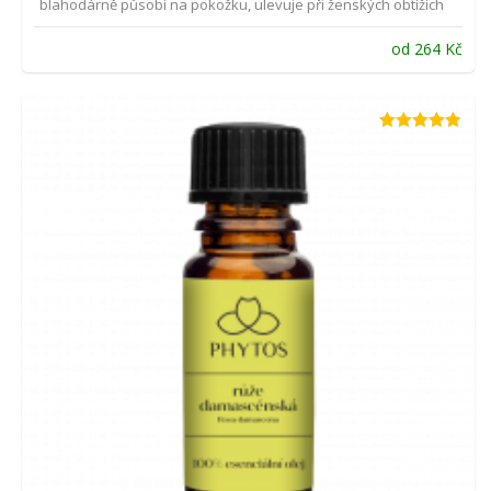
blahodárně působí na pokožku, ulevuje při ženských obtížích
od
264
Kč
Hodnocení
4.83
z 5