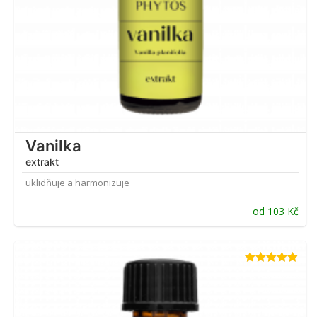
Vanilka
extrakt
uklidňuje a harmonizuje
od
103
Kč
Hodnocení
4.87
z 5