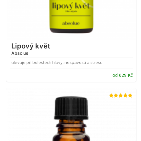
Lipový květ
Absolue
ulevuje při bolestech hlavy, nespavosti a stresu
od
629
Kč
Hodnocení
4.83
z 5