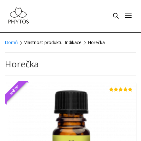
Domů
Vlastnost produktu: Indikace
Horečka
Horečka
NÁŠ TIP
Hodnocení
4.86
z 5