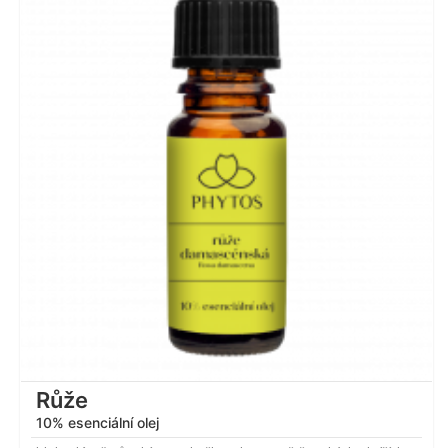
Hodnocení
4.82
z 5
Růže
10% esenciální olej