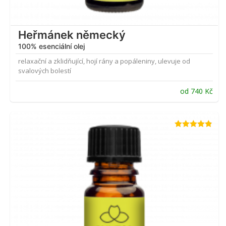
Heřmánek německý
100% esenciální olej
relaxační a zklidňující, hojí rány a popáleniny, ulevuje od
svalových bolestí
od
740
Kč
Hodnocení
4.80
z 5