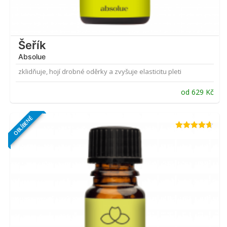
Šeřík
Absolue
zklidňuje, hojí drobné oděrky a zvyšuje elasticitu pleti
od
629
Kč
OBLÍBENÉ
Hodnocení
4.61
z 5