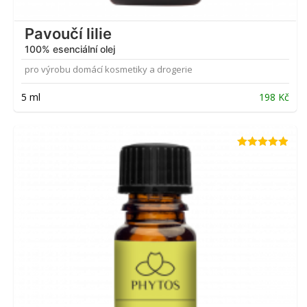
Pavoučí lilie
100% esenciální olej
pro výrobu domácí kosmetiky a drogerie
5 ml
198
Kč
Hodnocení
4.90
z 5