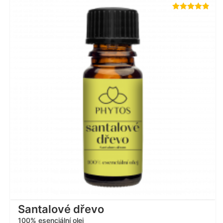
Hodnocení
4.81
z 5
Santalové dřevo
100% esenciální olej