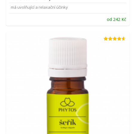
má uvolňující a relaxační účinky
od
242
Kč
Hodnocení
4.53
z 5