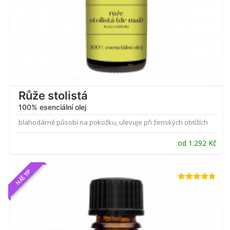
Růže stolistá
100% esenciální olej
blahodárně působí na pokožku, ulevuje při ženských obtížích
od
1.292
Kč
NÁŠ TIP
Hodnocení
4.65
z 5