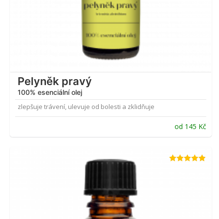
Pelyněk pravý
100% esenciální olej
zlepšuje trávení, ulevuje od bolesti a zklidňuje
od
145
Kč
Hodnocení
4.90
z 5