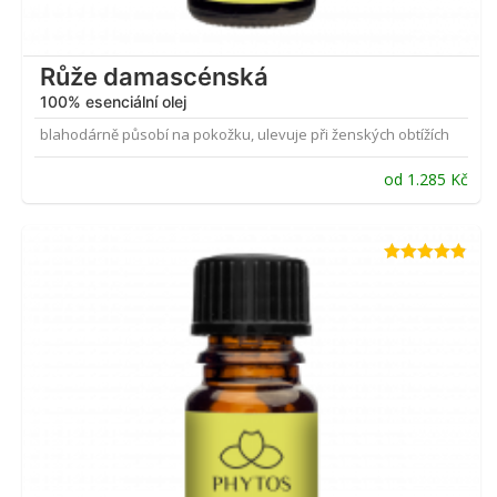
Růže damascénská
100% esenciální olej
blahodárně působí na pokožku, ulevuje při ženských obtížích
od
1.285
Kč
Hodnocení
4.79
z 5