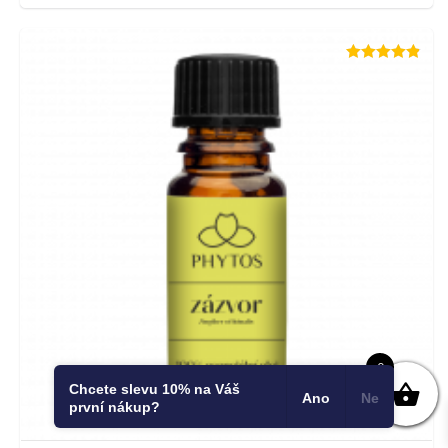
Hodnocení
4.83
z 5
0
Chcete slevu 10% na Váš
Ano
Ne
první nákup?