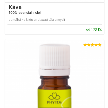
Káva
100% esenciální olej
pomáhá ke klidu a relaxaci těla a mysli
od
173
Kč
Hodnocení
4.96
z 5