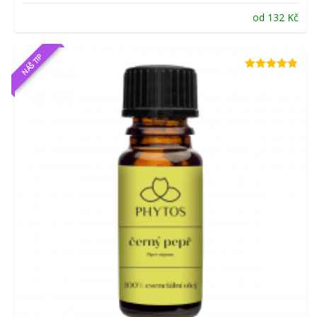
od
132
Kč
NÁŠ TIP
Hodnocení
4.81
z 5