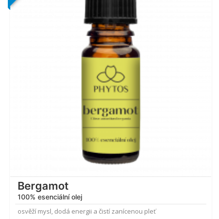
4.85
z 5
Bergamot
100% esenciální olej
osvěží mysl, dodá energii a čistí zanícenou pleť