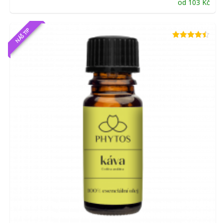
od
103
Kč
NÁŠ TIP
Hodnocení
4.41
z 5