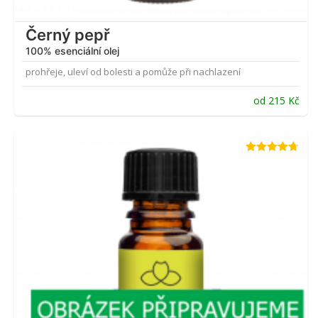
Černý pepř
100% esenciální olej
prohřeje, uleví od bolesti a pomůže při nachlazení
od
215
Kč
Hodnocení
4.67
z 5