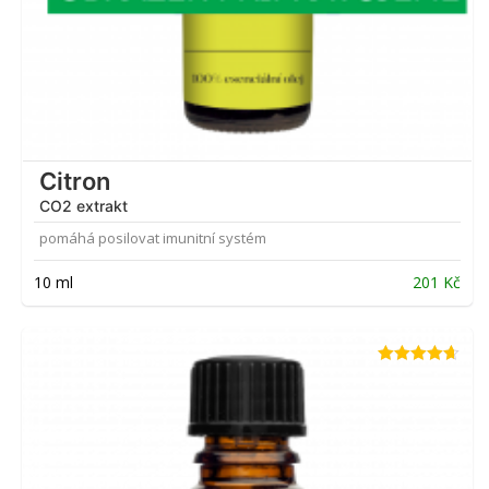
Citron
CO2 extrakt
pomáhá posilovat imunitní systém
10 ml
201
Kč
Hodnocení
4.63
z 5