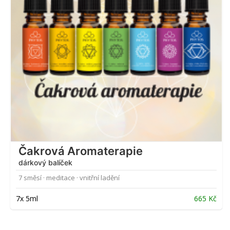
Čakrová Aromaterapie
dárkový balíček
7 směsí · meditace · vnitřní ladění
7x 5ml
665
Kč