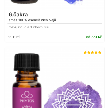
6.čakra
směs 100% esenciálních olejů
rozvíjí intuici a duchovní sílu
od 10ml
od
224
Kč
Hodnocení
4.92
z 5