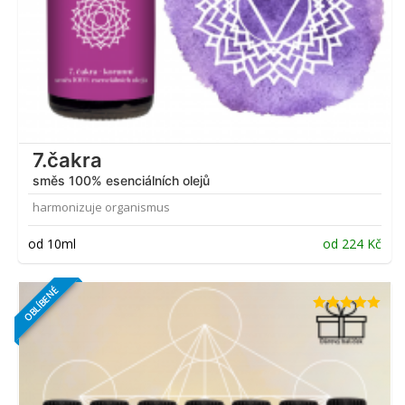
7.čakra
směs 100% esenciálních olejů
harmonizuje organismus
od 10ml
od
224
Kč
OBLÍBENÉ
Hodnocení
4.91
z 5