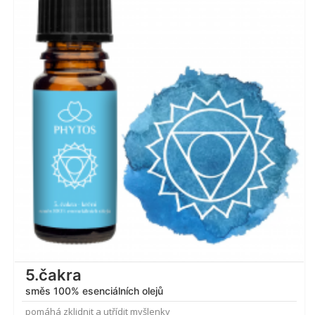
Hodnocení
4.74
z 5
5.čakra
směs 100% esenciálních olejů
pomáhá zklidnit a utřídit myšlenky