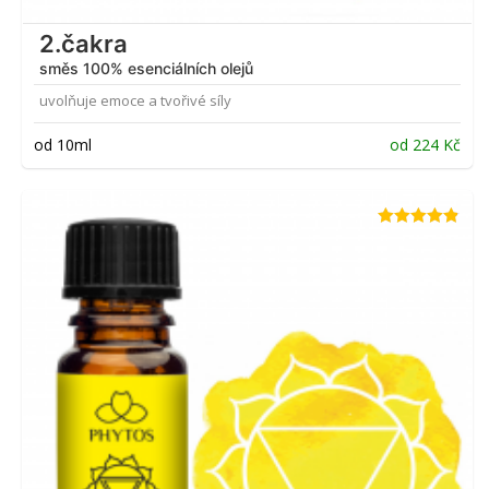
2.čakra
směs 100% esenciálních olejů
uvolňuje emoce a tvořivé síly
od 10ml
od
224
Kč
Hodnocení
4.82
z 5