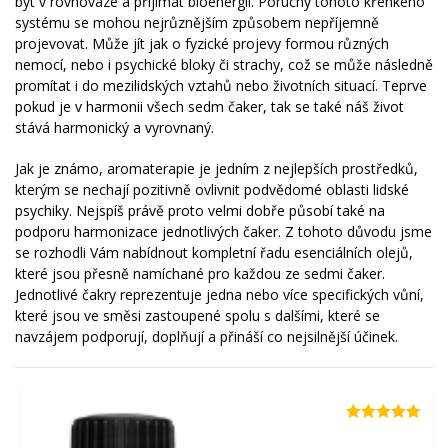
být v rovnováze a přijímat bioenergii. Poruchy tohoto křehkého
systému se mohou nejrůznějším způsobem nepříjemně
projevovat. Může jít jak o fyzické projevy formou různých
nemocí, nebo i psychické bloky či strachy, což se může následně
promítat i do mezilidských vztahů nebo životních situací. Teprve
pokud je v harmonii všech sedm čaker, tak se také náš život
stává harmonický a vyrovnaný.
Jak je známo, aromaterapie je jedním z nejlepších prostředků,
kterým se nechají pozitivně ovlivnit podvědomé oblasti lidské
psychiky. Nejspíš právě proto velmi dobře působí také na
podporu harmonizace jednotlivých čaker. Z tohoto důvodu jsme
se rozhodli Vám nabídnout kompletní řadu esenciálních olejů,
které jsou přesně namíchané pro každou ze sedmi čaker.
Jednotlivé čakry reprezentuje jedna nebo více specifických vůní,
které jsou ve směsi zastoupené spolu s dalšími, které se
navzájem podporují, doplňují a přináší co nejsilnější účinek.
Hodnocení
4.93
z 5