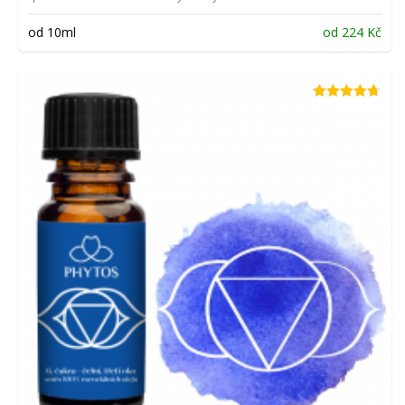
od 10ml
od
224
Kč
Hodnocení
4.65
z 5