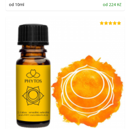
od 10ml
od
224
Kč
Hodnocení
4.86
z 5