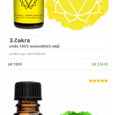
3.čakra
směs 100% esenciálních olejů
podporuje sebevědomí
od 10ml
od
224
Kč
Hodnocení
4.84
z 5