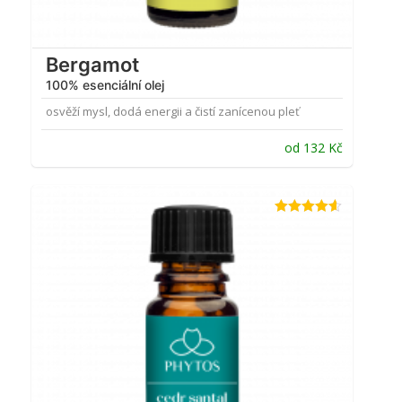
Bergamot
100% esenciální olej
osvěží mysl, dodá energii a čistí zanícenou pleť
od
132
Kč
Hodnocení
4.56
z 5