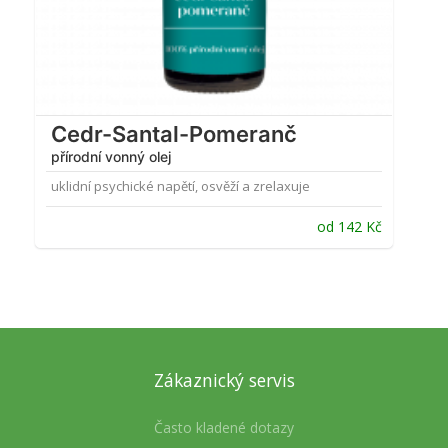
Cedr-Santal-Pomeranč
přírodní vonný olej
uklidní psychické napětí, osvěží a zrelaxuje
od
142
Kč
Zákaznický servis
Často kladené dotazy