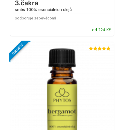
3.čakra
směs 100% esenciálních olejů
podporuje sebevědomí
od
224
Kč
OBLÍBENÉ
Hodnocení
4.85
z 5