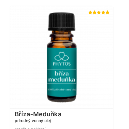
Hodnocení
4.93
z 5
Bříza-Meduňka
prírodný vonný olej