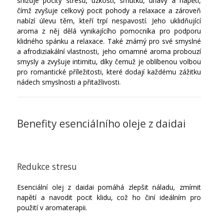
snižuje pocity stresu, úzkosti, smutku, únavy a napětí,
čímž zvyšuje celkový pocit pohody a relaxace a zároveň
nabízí úlevu těm, kteří trpí nespavostí. Jeho uklidňující
aroma z něj dělá vynikajícího pomocníka pro podporu
klidného spánku a relaxace. Také známý pro své smyslné
a afrodiziakální vlastnosti, jeho omamné aroma probouzí
smysly a zvyšuje intimitu, díky čemuž je oblíbenou volbou
pro romantické příležitosti, které dodají každému zážitku
nádech smyslnosti a přitažlivosti.
Benefity esenciálního oleje z daidai
Redukce stresu
Esenciální olej z daidai pomáhá zlepšit náladu, zmírnit
napětí a navodit pocit klidu, což ho činí ideálním pro
použití v aromaterapii.