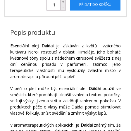
PŘIDAT DO KOŠÍKU
Popis produktu
Esenciální olej Daidai
je získáván z květů vzácného
kultivaru Neroli rostoucí v oblasti Himaláje. Jeho bohaté
květinové tóny spolu s nádechem citrusové svěžesti z něj
činí ceněnou přísadu v parfumerii, zatímco jeho
terapeutické vlastnosti mu vysloužily zvláštní místo v
aromaterapii a přírodní péči o pleť.
V péči o pleť může být esenciální olej
Daidai
použit ve
směsích, které pomáhají zlepšit vzhled a texturu pokožky,
snižují výskyt jizev a strií a zklidňují zanícenou pokožku. V
produktech péče o vlasy může Daidai pomoci stimulovat
vlasové folikuly, snížit svědění a zmírnit výskyt lupů.
V aromaterapeutických aplikacích, je
Daidai
známý tím, že