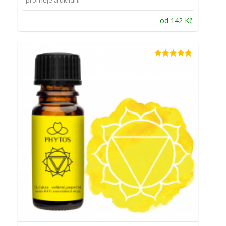
prohřeje a uklidní
od
142
Kč
Hodnocení
4.82
z 5