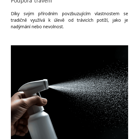
Podpora trávení
Díky svým přírodním povzbuzujícím vlastnostem se
tradičně využívá k úlevě od trávicích potíží, jako je
nadýmání nebo nevolnost.