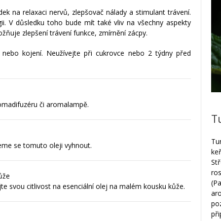
ek na relaxaci nervů, zlepšovač nálady a stimulant trávení.
ii. V důsledku toho bude mít také vliv na všechny aspekty
ožňuje zlepšení trávení funkce, zmírnění zácpy.
 nebo kojení. Neužívejte při cukrovce nebo 2 týdny před
romadifuzéru či aromalampě.
T
Tu
jeme se tomuto oleji vyhnout.
keř
St
ro
ůže
(P
e svou citlivost na esenciální olej na malém kousku kůže.
ar
po
při