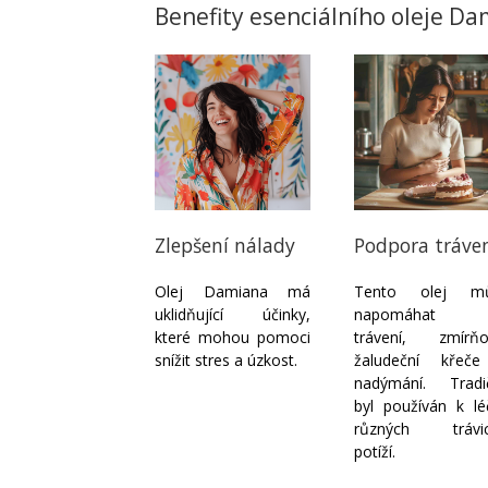
Benefity esenciálního oleje D
Zlepšení nálady
Podpora tráve
Olej Damiana má
Tento olej m
uklidňující účinky,
napomáhat p
které mohou pomoci
trávení, zmírňo
snížit stres a úzkost.
žaludeční křeč
nadýmání. Tradi
byl používán k lé
různých trávic
potíží.