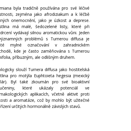
miana byla tradičně používána pro své léčivé
astnosti, zejména jako afrodiziakum a k léčbě
zných onemocnění, jako je úzkost a deprese.
stlina má malé, šedozelené listy, které při
zdrcení vydávají silnou aromatickou vůni. Jeden
významných problémů s Turnerou diffusa je
sté mylné označování v zahradnickém
chodě, kde je často zaměňována s Turnerou
ifolia, příbuzným, ale odlišným druhem.
logicky slouží Turnera diffusa jako hostitelská
stlina pro motýla Euphtoieta hegesia (mexický
itilár). Byl také zkoumán pro své bioaktivní
oučeniny, které ukázaly potenciál ve
rmakologických aplikacích, včetně aktivit proti
kosti a aromatáze, což by mohlo být užitečné
 řízení určitých hormonálně závislých stavů.