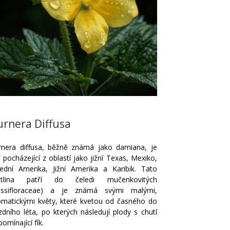
urnera Diffusa
rnera diffusa, běžně známá jako damiana, je
 pocházející z oblastí jako jižní Texas, Mexiko,
řední Amerika, Jižní Amerika a Karibik. Tato
stlina patří do čeledi mučenkovitých
assifloraceae) a je známá svými malými,
omatickými květy, které kvetou od časného do
zdního léta, po kterých následují plody s chutí
pomínající fík.