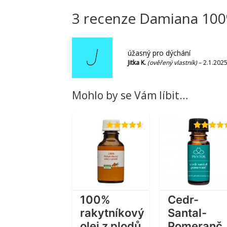
3 recenze
Damiana 100%
J
úžasný pro dýchání
Jitka K.
(ověřený vlastník)
–
2.1.202
Mohlo by se Vám líbit…
Hodnocení
Hodnocení
4.60
z 5
4.56
z 5
100%
Cedr-
rakytníkový
Santal-
olej z plodů
Pomeranč