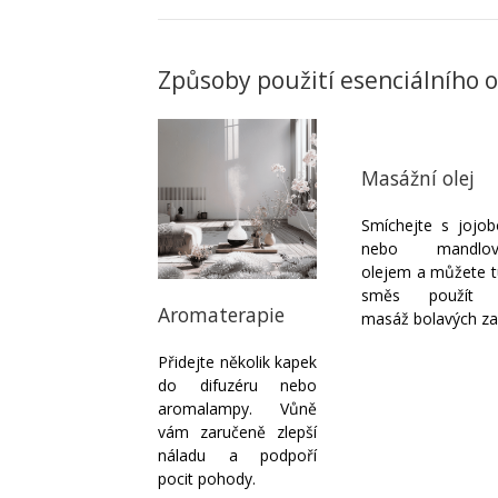
Způsoby použití esenciálního 
Masážní olej
Smíchejte s jojob
nebo mandlo
olejem a můžete t
směs použít
Aromaterapie
masáž bolavých za
Přidejte několik kapek
do difuzéru nebo
aromalampy. Vůně
vám zaručeně zlepší
náladu a podpoří
pocit pohody.