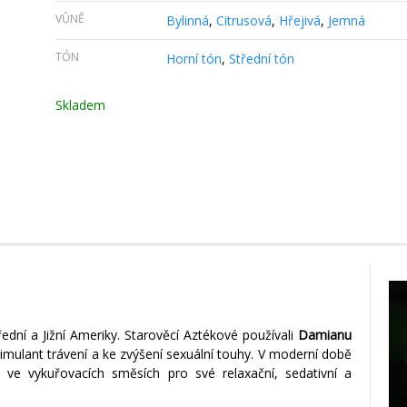
VŮNĚ
Bylinná
,
Citrusová
,
Hřejivá
,
Jemná
TÓN
Horní tón
,
Střední tón
Skladem
dní a Jižní Ameriky. Starověcí Aztékové používali
Damianu
timulant trávení a ke zvýšení sexuální touhy. V moderní době
ve vykuřovacích směsích pro své relaxační, sedativní a