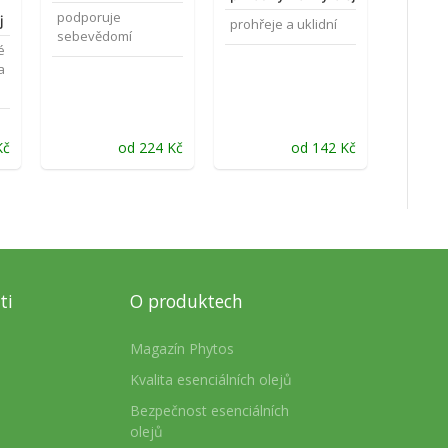
podporuje
j
prohřeje a uklidní
sebevědomí
é
a
Kč
od
224
Kč
od
142
Kč
ti
O produktech
Magazín Phytos
Kvalita esenciálních olejů
Bezpečnost esenciálních
olejů