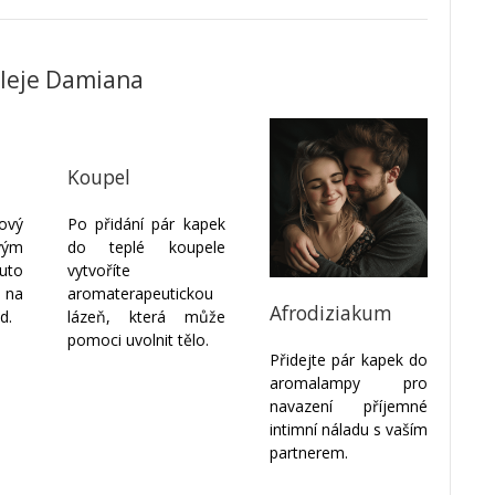
oleje Damiana
Koupel
ový
Po přidání pár kapek
vým
do teplé koupele
uto
vytvoříte
 na
aromaterapeutickou
Afrodiziakum
d.
lázeň, která může
pomoci uvolnit tělo.
Přidejte pár kapek do
aromalampy pro
navazení příjemné
intimní náladu s vaším
partnerem.