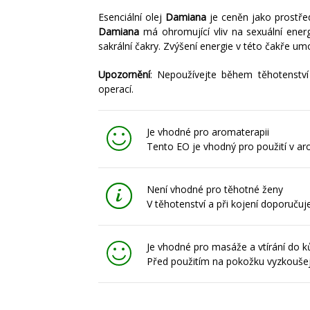
Esenciální olej
Damiana
je ceněn jako prostřed
Damiana
má ohromující vliv na sexuální energ
sakrální čakry. Zvýšení energie v této čakře um
Upozornění
: Nepoužívejte během těhotenství
operací.
Je vhodné pro aromaterapii
Tento EO je vhodný pro použití v a
Není vhodné pro těhotné ženy
V těhotenství a při kojení doporuču
Je vhodné pro masáže a vtírání do k
Před použitím na pokožku vyzkoušejt