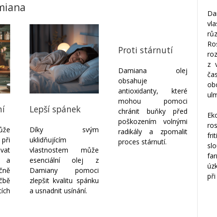
amiana
Da
vl
rů
Ro
Proti stárnutí
ro
z 
Damiana olej
ča
obsahuje
ob
antioxidanty, které
ulm
mohou pomoci
ní
Lepší spánek
chránit buňky před
Eko
poškozením volnými
ro
ůže
Díky svým
radikály a zpomalit
fr
ři
uklidňujícím
proces stárnutí.
sl
vat
vlastnostem může
fa
e a
esenciální olej z
úz
čně
Damiany pomoci
při
čbě
zlepšit kvalitu spánku
ích
a usnadnit usínání.