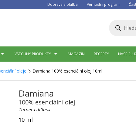
Doprava a platba
Věrnostní program
Čas
Products
search
VŠECHNY PRODUKTY
MAGAZÍN
RECEPTY
NAŠE SLU
enciální oleje
Damiana 100% esenciální olej 10ml
Damiana
100% esenciální olej
Turnera diffusa
10 ml