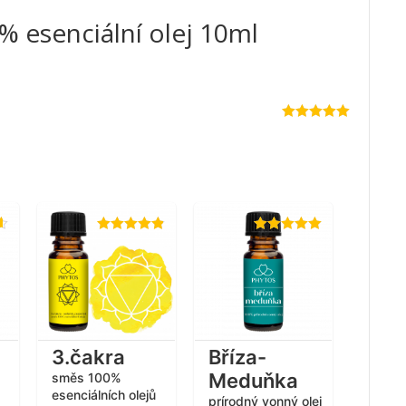
 esenciální olej 10ml
5
Hodnocení
5
z 5
Hodnocení
Hodnocení
4.82
z 5
4.93
z 5
3.čakra
Bříza-
Meduňka
směs 100%
esenciálních olejů
prírodný vonný olej