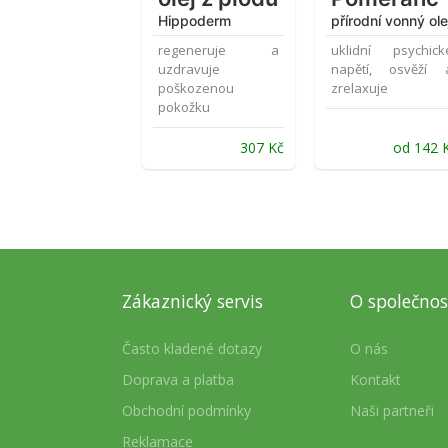
Hippoderm
přírodní vonný ole
regeneruje a
uklidní psychick
uzdravuje
napětí, osvěží 
poškozenou
zrelaxuje
pokožku
307
Kč
od
142
Zákaznický servis
O společnos
Často kladené dotazy
O nás
Doprava a platba
Kontakt
Obchodní podmínky
Naši partneři
Reklamace