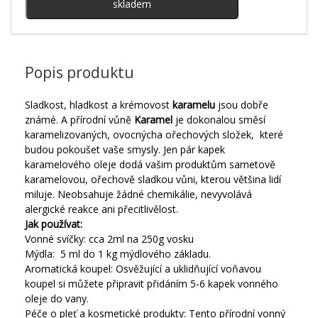
skladem
Popis produktu
Sladkost, hladkost a krémovost
karamelu
jsou dobře
známé.
A přírodní vůně
Karamel
je dokonalou směsí
karamelizovaných, ovocnýcha ořechových složek, které
budou pokoušet vaše smysly.
Jen pár kapek
karamelového oleje dodá vašim produktům sametově
karamelovou, ořechově sladkou vůni,
kterou většina lidí
miluje.
Neobsahuje žádné chemikálie,
nevyvolává
alergické reakce ani přecitlivělost.
Jak používat:
Vonné svíčky: cca 2ml na 250g vosku
M
ýdla:
5 ml do 1 kg mýdlového základu.
Aromatická koupel:
Osvěžující a uklidňující voňavou
koupel si můžete připravit přidáním 5-6 kapek vonného
oleje do vany.
Péče o pleť a kosmetické produkty: Tento přírodní vonný