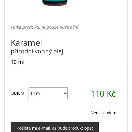
Fotka produktu je pouze ilustrační
Karamel
přírodní vonný olej
10 ml
110
Kč
OBJEM
Není skladem
Pošlete mi e-mail, až bude produkt opět