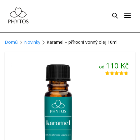
Domů
Novinky
Karamel – přírodní vonný olej 10ml
110
Kč
od
Hodnoceno
4
4.75
z 5 na
základě
hodnocení
zákazníků