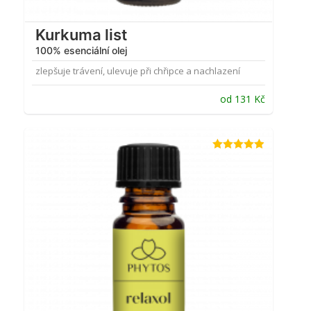
Kurkuma list
100% esenciální olej
zlepšuje trávení, ulevuje při chřipce a nachlazení
od
131
Kč
Hodnocení
4.88
z 5