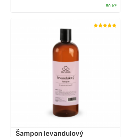
80
Kč
Hodnocení
4.74
z 5
Šampon levandulový