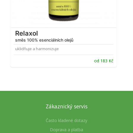
Relaxol
směs 100% esenciálních olejů
uklidňuje a harmonizuje
od
183
Kč
Zákaznický servis
Často kladené dotazy
Doprava a platba