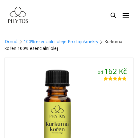
Domů
100% esenciální oleje Pro fajnšmekry
Kurkuma
kořen 100% esenciální olej
162
Kč
od
Hodnoceno
9
4.78
z 5 na
základě
hodnocení
zákazníků