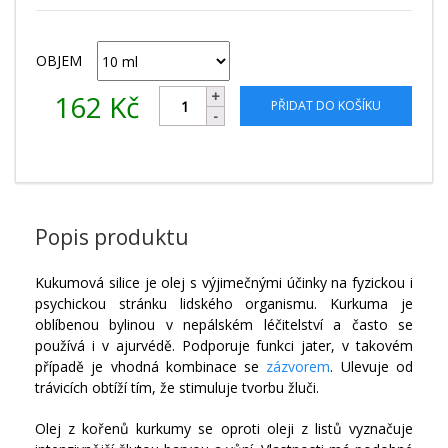
OBJEM
162
Kč
PŘIDAT DO KOŠÍKU
Popis produktu
Kukumová silice je olej s výjimečnými účinky na fyzickou i
psychickou stránku lidského organismu. Kurkuma je
oblíbenou bylinou v nepálském léčitelství a často se
používá i v ajurvédě. Podporuje funkci jater, v takovém
případě je vhodná kombinace se
zázvorem
. Ulevuje od
trávicích obtíží tím, že stimuluje tvorbu žluči.
Olej z kořenů kurkumy se oproti oleji z listů vyznačuje