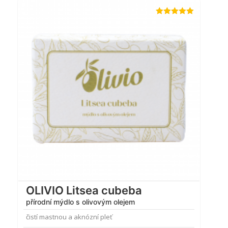
Hodnocení
5.00
z 5
OLIVIO Litsea cubeba
přírodní mýdlo s olivovým olejem
čistí mastnou a aknózní pleť