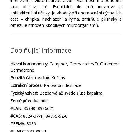
intenzivnější žlutou barvou a vůní. Vlastnosti má podobné
jako olej z listů. Esenciální olej má antivirové a
antibakteriální účinky. Je vhodný při onemocnění dýchacích
cest – chřipka, nachlazení a rýma, zmírňuje příznaky a
omezuje množení škodlivých mikroorganismů.
Doplňující informace
Hlavní komponenty:
Camphor, Germacrene-D, Curzerene,
Germacrone
Použitá část rostliny:
Kořeny
Extrakční proces:
Parovodní destilace
Fyzický vzhled:
Bezbarvá až světle žlutá kapalina
Země původu:
Indie
#EAN:
8594048986621
#CAS:
8024-37-1 ; 84775-52-0
#FEMA:
3086
#EINEC:
283-882-1