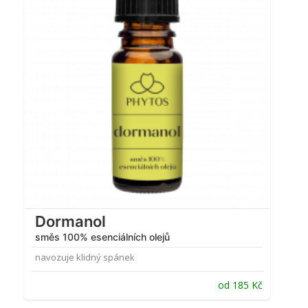
4.63
z 5
Dormanol
směs 100% esenciálních olejů
navozuje klidný spánek
od
185
Kč