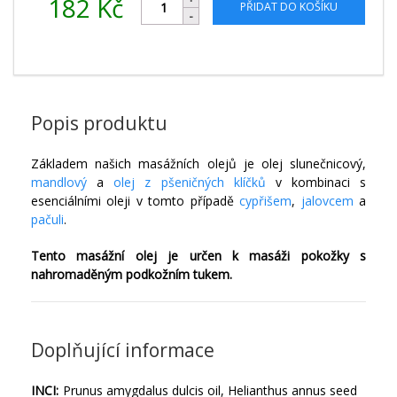
182
Kč
PŘIDAT DO KOŠÍKU
Popis produktu
Základem našich masážních olejů je olej slunečnicový,
mandlový
a
olej z pšeničných klíčků
v kombinaci s
esenciálními oleji v tomto případě
cypřišem
,
jalovcem
a
pačuli
.
Tento masážní olej je určen k masáži pokožky s
nahromaděným podkožním tukem.
Doplňující informace
INCI:
Prunus amygdalus dulcis oil, Helianthus annus seed