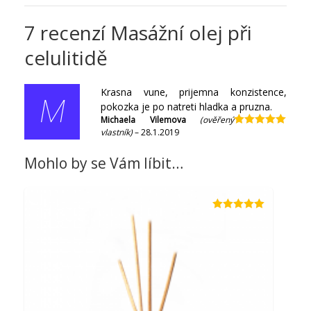
7 recenzí
Masážní olej při
celulitidě
Krasna vune, prijemna konzistence,
M
pokozka je po natreti hladka a pruzna.
Michaela Vilemova
(ověřený
vlastník)
–
28.1.2019
Hodnocení
5
z 5
Mohlo by se Vám líbit…
Hodnocení
5.00
z 5