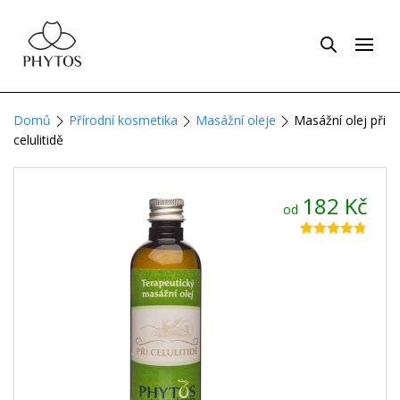
Domů
Přírodní kosmetika
Masážní oleje
Masážní olej při
celulitidě
182
Kč
od
Hodnoceno
7
4.71
z 5 na
základě
hodnocení
zákazníků