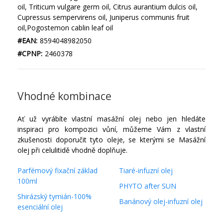
oil, Triticum vulgare germ oil, Citrus aurantium dulcis oil,
Cupressus sempervirens oil, Juniperus communis fruit
oil,Pogostemon cablin leaf oil
#EAN:
8594048982050
#CPNP:
2460378
Vhodné kombinace
Ať už vyrábíte vlastní masážní olej nebo jen hledáte
inspiraci pro kompozici vůní, můžeme Vám z vlastní
zkušenosti doporučit tyto oleje, se kterými se Masážní
olej při celulitidě vhodně doplňuje.
Parfémový fixační základ
Tiaré-infuzní olej
100ml
PHYTO after SUN
Shirázský tymián-100%
Banánový olej-infuzní olej
esenciální olej