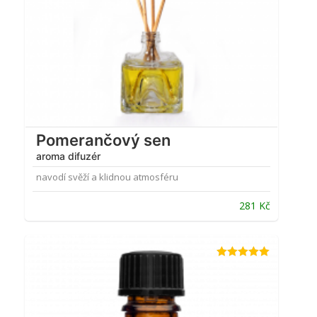
Pomerančový sen
aroma difuzér
navodí svěží a klidnou atmosféru
281
Kč
Hodnocení
4.95
z 5