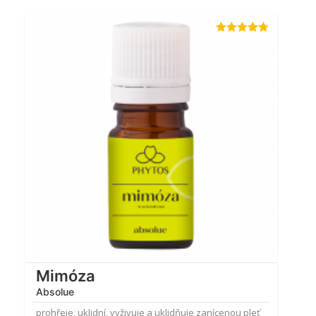
Hodnocení
4.83
z 5
Mimóza
Absolue
prohřeje, uklidní, vyživuje a uklidňuje zanícenou pleť