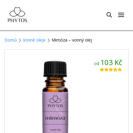
Domů
Vonné oleje
Mimóza – vonný olej
103
Kč
od
Hodnoceno
15
4.73
z 5 na
základě
hodnocení
zákazníků