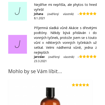
Nejdříve mi nepřišla, ale phytos to hned
J
vyřešil
Johana
(ověřený vlastník)
–
8.1.2021
Hodnocení
5
z 5
Příjemná sladká vůně Akácie s dřevitými
podtóny. Někdy bývá přidáván i do
vonných tyčinek, protože jsem se s touto
J
vůní v některých vonných tyčinkách už
setkal. Velmi nádherná vůně, jedna z
nejlepších
Jaroslav
(ověřený vlastník)
–
23.3.2021
Hodnocení
5
z 5
Mohlo by se Vám líbit…
Hodnocení
4.76
z 5