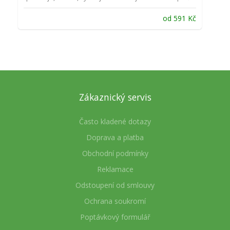
od
591
Kč
Zákaznický servis
Často kladené dotazy
Doprava a platba
Obchodní podmínky
Reklamace
Odstoupení od smlouvy
Ochrana soukromí
Poptávkový formulář