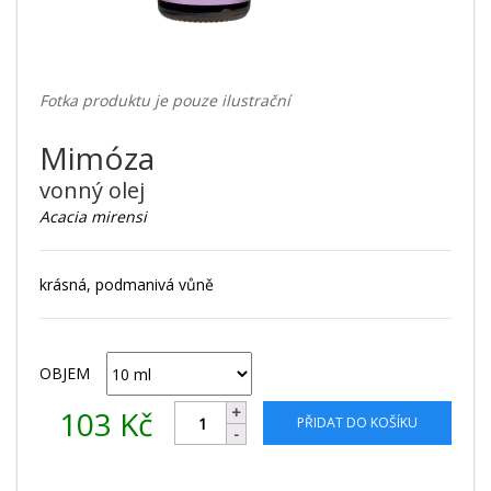
Fotka produktu je pouze ilustrační
Mimóza
vonný olej
Acacia mirensi
krásná, podmanivá vůně
OBJEM
103
Kč
PŘIDAT DO KOŠÍKU