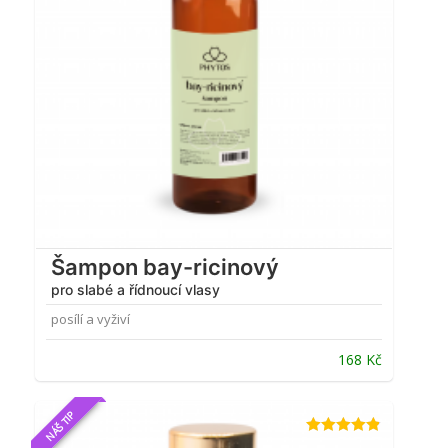
Šampon bay-ricinový
pro slabé a řídnoucí vlasy
posílí a vyživí
168
Kč
NÁŠ TIP
Hodnocení