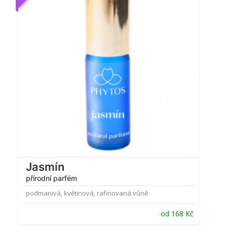
4.77
z 5
Jasmín
přírodní parfém
podmanivá, květinová, rafinovaná vůně
od
168
Kč