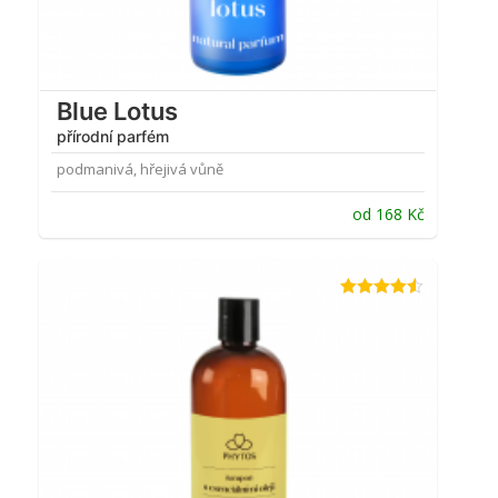
Blue Lotus
přírodní parfém
podmanivá, hřejivá vůně
od
168
Kč
Hodnocení
4.45
z 5