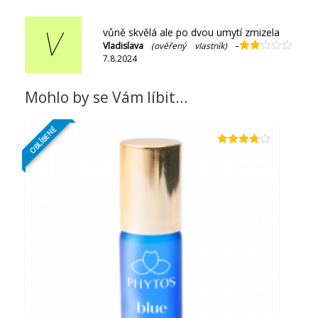
z 5
vůně skvělá ale po dvou umytí zmizela
V
Vladislava
(ověřený vlastník)
–
7.8.2024
Hodnocení
2
z 5
Mohlo by se Vám líbit…
OBLÍBENÉ
Hodnocení
3.73
z 5