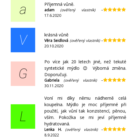
Příjemná vůně.
a
adam
(ověřený vlastník)
–
17.6.2020
Hodnocení
5
z 5
krásná vůně
V
Věra Seidlová
(ověřený vlastník)
–
20.10.2020
Hodnocení
5
z 5
Po více jak 20 letech jiné, než tekuté
syntetické mýdlo 😉 Výborná změna.
G
Doporučuji.
Gabriela
(ověřený vlastník)
–
30.11.2020
Hodnocení
5
z 5
Voní mi díky němu nádherně celá
koupelna. Mýdlo je moc příjemné při
použití, jak vůní tak konzistencí, pěnou,
L
vším. Pokožka se mi jeví příjemně
hydratovaná.
Lenka H.
(ověřený vlastník)
–
8.9.2022
Hodnocení
5