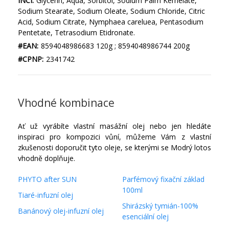
INCI:
Glycerin, Aqua, Sorbitol, Sodium Palm Kernelate,
Sodium Stearate, Sodium Oleate, Sodium Chloride, Citric
Acid, Sodium Citrate, Nymphaea careluea, Pentasodium
Pentetate, Tetrasodium Etidronate.
#EAN:
8594048986683 120g ; 8594048986744 200g
#CPNP:
2341742
Vhodné kombinace
Ať už vyrábíte vlastní masážní olej nebo jen hledáte
inspiraci pro kompozici vůní, můžeme Vám z vlastní
zkušenosti doporučit tyto oleje, se kterými se Modrý lotos
vhodně doplňuje.
PHYTO after SUN
Parfémový fixační základ
100ml
Tiaré-infuzní olej
Shirázský tymián-100%
Banánový olej-infuzní olej
esenciální olej