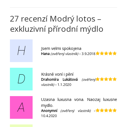
27 recenzí
Modrý lotos –
exkluzivní přírodní mýdlo
H
Jsem velmi spokojena
Hana
(ověřený vlastník)
–
3.9.2018
Hodnocení
5
z 5
Krásně voní i pění
D
Drahomíra Lukášová
(ověřený
vlastník)
–
1.1.2020
Hodnocení
5
z 5
Uzasna luxusna vona. Naozaj luxusne
A
mydlo.
Anonymní
(ověřený vlastník)
–
10.4.2020
Hodnocení
5
z 5