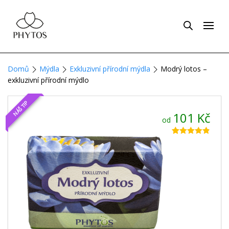
Domů
Mýdla
Exkluzivní přírodní mýdla
Modrý lotos –
exkluzivní přírodní mýdlo
NÁŠ TIP
101
Kč
od
Hodnoceno
27
4.78
z 5 na
základě
hodnocení
zákazníků