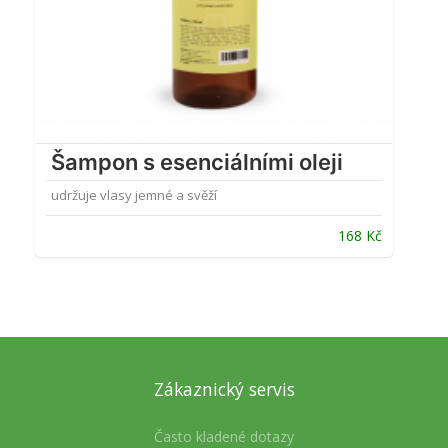
Šampon s esenciálními oleji
udržuje vlasy jemné a svěží
168
Kč
Zákaznický servis
Často kladené dotazy