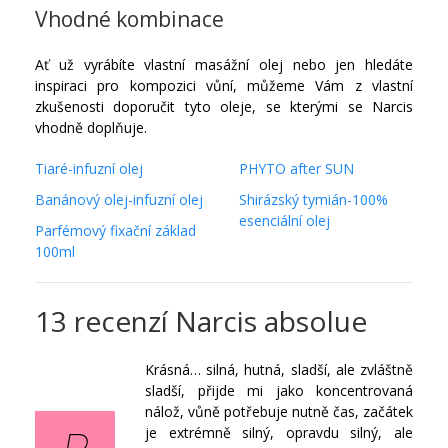
Vhodné kombinace
Ať už vyrábíte vlastní masážní olej nebo jen hledáte
inspiraci pro kompozici vůní, můžeme Vám z vlastní
zkušenosti doporučit tyto oleje, se kterými se Narcis
vhodně doplňuje.
Tiaré-infuzní olej
PHYTO after SUN
Banánový olej-infuzní olej
Shirázský tymián-100%
esenciální olej
Parfémový fixační základ
100ml
13 recenzí
Narcis absolue
Krásná… silná, hutná, sladší, ale zvláštně
sladší, přijde mi jako koncentrovaná
nálož, vůně potřebuje nutně čas, začátek
je extrémně silný, opravdu silný, ale