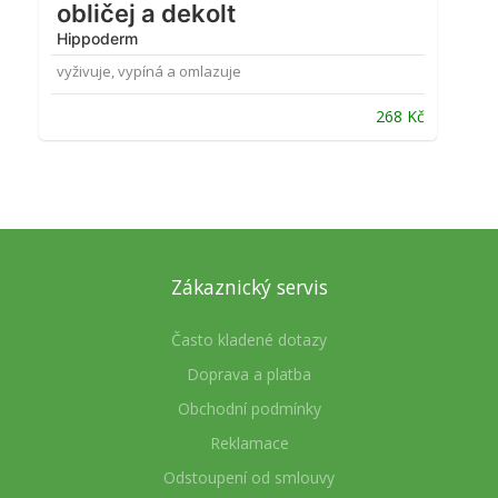
obličej a dekolt
Hippoderm
vyživuje, vypíná a omlazuje
268
Kč
Zákaznický servis
Často kladené dotazy
Doprava a platba
Obchodní podmínky
Reklamace
Odstoupení od smlouvy