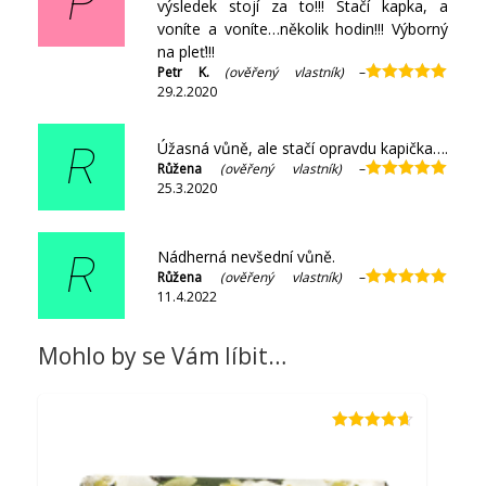
P
výsledek stojí za to!!! Stačí kapka, a
voníte a voníte…několik hodin!!! Výborný
na pleť!!!
Petr K.
(ověřený vlastník)
–
29.2.2020
Hodnocení
5
z 5
Úžasná vůně, ale stačí opravdu kapička….
R
Růžena
(ověřený vlastník)
–
25.3.2020
Hodnocení
5
z 5
Nádherná nevšední vůně.
R
Růžena
(ověřený vlastník)
–
11.4.2022
Hodnocení
5
z 5
Mohlo by se Vám líbit…
Hodnocení
4.59
z 5