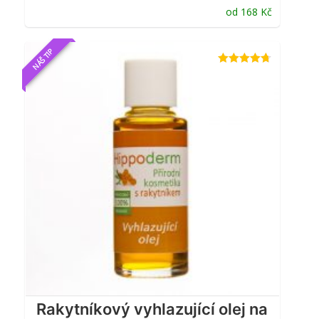
od
168
Kč
NÁŠ TIP
Hodnocení
4.64
z 5
Rakytníkový vyhlazující olej na