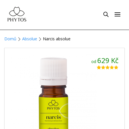
Domů
Absolue
Narcis absolue
629
Kč
od
Hodnoceno
13
5.00
z 5 na
základě
hodnocení
zákazníků