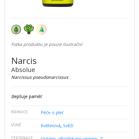
Fotka produktu je pouze ilustrační
Narcis
Absolue
Narcissus pseudonarcissus
zlepšuje paměť
INDIKACE
Péče o pleť
VŮNĚ
Květinová
,
Svěží
CERTIFIKACE
Organic
,
Vhodné pro vegany
,
Z