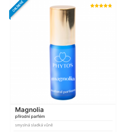
OBLÍBENÉ
Hodnocení
4.73
z 5
Magnolia
přírodní parfém
smyslná sladká vůně