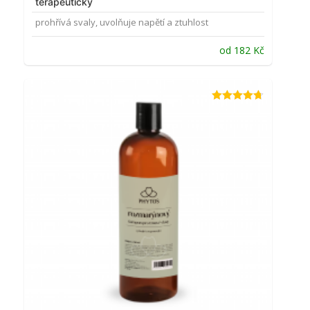
terapeutický
prohřívá svaly, uvolňuje napětí a ztuhlost
od
182
Kč
Hodnocení
4.69
z 5