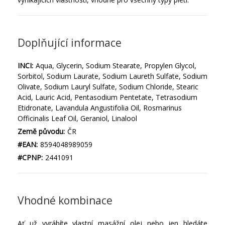
Doplňující informace
INCI:
Aqua, Glycerin, Sodium Stearate, Propylen Glycol,
Sorbitol, Sodium Laurate, Sodium Laureth Sulfate, Sodium
Olivate, Sodium Lauryl Sulfate, Sodium Chloride, Stearic
Acid, Lauric Acid, Pentasodium Pentetate, Tetrasodium
Etidronate, Lavandula Angustifolia Oil, Rosmarinus
Officinalis Leaf Oil, Geraniol, Linalool
Země původu:
ČR
#EAN:
8594048989059
#CPNP:
2441091
Vhodné kombinace
Ať už vyrábíte vlastní masážní olej nebo jen hledáte