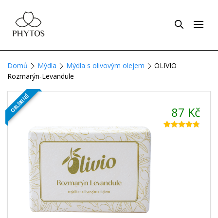
Domů
Mýdla
Mýdla s olivovým olejem
OLIVIO
Rozmarýn-Levandule
OBLÍBENÉ
87
Kč
Hodnoceno
7
4.71
z 5 na
základě
hodnocení
zákazníků