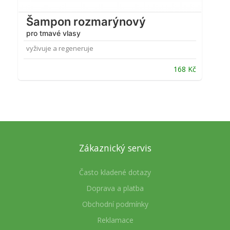
Šampon rozmarýnový
pro tmavé vlasy
vyživuje a regeneruje
168
Kč
Zákaznický servis
Často kladené dotazy
Doprava a platba
Obchodní podmínky
Reklamace