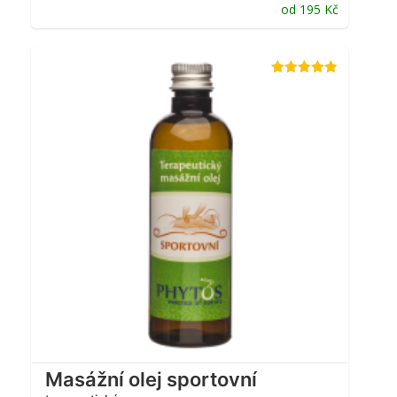
od
195
Kč
Hodnocení
4.88
z 5
Masážní olej sportovní