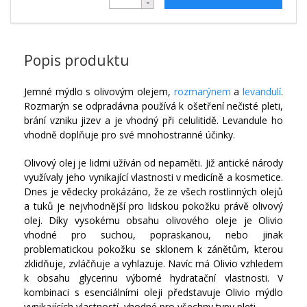
Popis produktu
Jemné mýdlo s olivovým olejem,
rozmarýnem
a
levandulí
.
Rozmarýn se odpradávna používá k ošetření nečisté pleti,
brání vzniku jizev a je vhodný při celulitidě. Levandule ho
vhodně doplňuje pro své mnohostranné účinky.
Olivový olej je lidmi užíván od nepaměti. Již antické národy
využívaly jeho vynikající vlastnosti v medicíně a kosmetice.
Dnes je vědecky prokázáno, že ze všech rostlinných olejů
a tuků je nejvhodnější pro lidskou pokožku právě olivový
olej. Díky vysokému obsahu olivového oleje je Olivio
vhodné pro suchou, popraskanou, nebo jinak
problematickou pokožku se sklonem k zánětům, kterou
zklidňuje, zvláčňuje a vyhlazuje. Navíc má Olivio vzhledem
k obsahu glycerinu výborné hydratační vlastnosti. V
kombinaci s esenciálními oleji představuje Olivio mýdlo
vynikajících vlastností, vhodné pro všechny typy pleti.