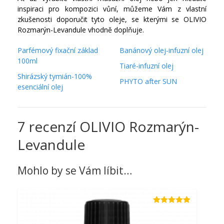
inspiraci pro kompozici vůní, můžeme Vám z vlastní
zkušenosti doporučit tyto oleje, se kterými se OLIVIO
Rozmarýn-Levandule vhodně doplňuje.
Parfémový fixační základ
Banánový olej-infuzní olej
100ml
Tiaré-infuzní olej
Shirázský tymián-100%
PHYTO after SUN
esenciální olej
7 recenzí
OLIVIO Rozmarýn-
Levandule
Mohlo by se Vám líbit…
Hodnocení
4.88
z 5