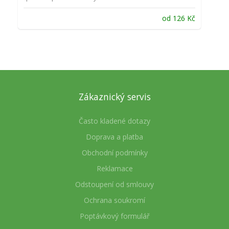
od
126
Kč
Zákaznický servis
Často kladené dotazy
Doprava a platba
Obchodní podmínky
Reklamace
Odstoupení od smlouvy
Ochrana soukromí
Poptávkový formulář