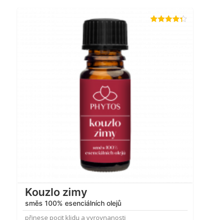
Hodnocení
4.26
z 5
Kouzlo zimy
směs 100% esenciálních olejů
přinese pocit klidu a vyrovnanosti