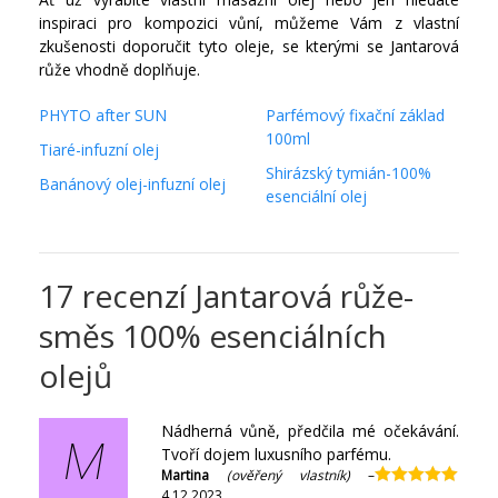
inspiraci pro kompozici vůní, můžeme Vám z vlastní
zkušenosti doporučit tyto oleje, se kterými se Jantarová
růže vhodně doplňuje.
PHYTO after SUN
Parfémový fixační základ
100ml
Tiaré-infuzní olej
Shirázský tymián-100%
Banánový olej-infuzní olej
esenciální olej
17 recenzí
Jantarová růže-
směs 100% esenciálních
olejů
Nádherná vůně, předčila mé očekávání.
M
Tvoří dojem luxusního parfému.
Martina
(ověřený vlastník)
–
4.12.2023
Hodnocení
5