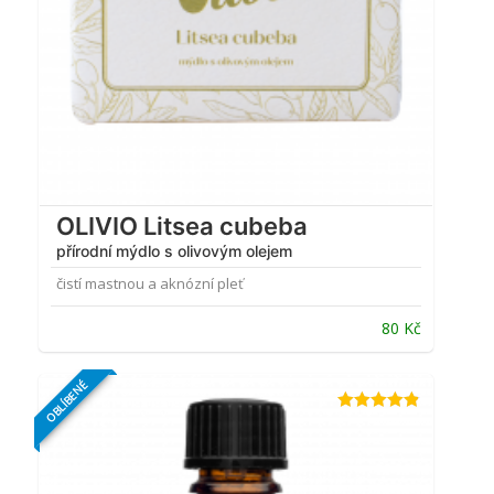
OLIVIO Litsea cubeba
přírodní mýdlo s olivovým olejem
čistí mastnou a aknózní pleť
80
Kč
OBLÍBENÉ
Hodnocení
4.81
z 5