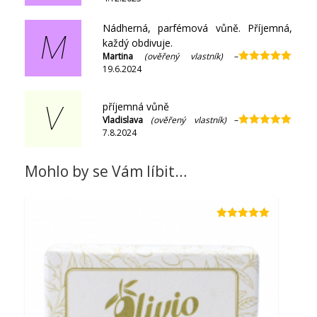
z 5
Nádherná, parfémová vůně. Příjemná,
M
každý obdivuje.
Martina
(ověřený vlastník)
–
19.6.2024
Hodnocení
5
z 5
příjemná vůně
V
Vladislava
(ověřený vlastník)
–
7.8.2024
Hodnocení
5
z 5
Mohlo by se Vám líbit…
Hodnocení
5.00
z 5