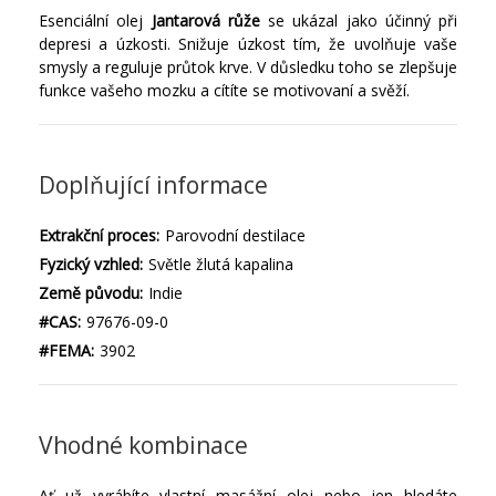
Esenciální olej
Jantarová růže
se ukázal jako účinný při
depresi a úzkosti. Snižuje úzkost tím, že uvolňuje vaše
smysly a reguluje průtok krve. V důsledku toho se zlepšuje
funkce vašeho mozku a cítíte se motivovaní a svěží.
Doplňující informace
Extrakční proces:
Parovodní destilace
Fyzický vzhled:
Světle žlutá kapalina
Země původu:
Indie
#CAS:
97676-09-0
#FEMA:
3902
Vhodné kombinace
Ať už vyrábíte vlastní masážní olej nebo jen hledáte