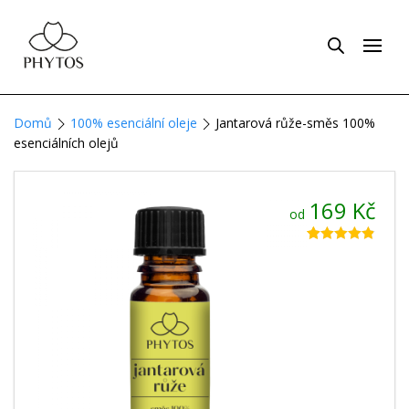
Domů
100% esenciální oleje
Jantarová růže-směs 100%
esenciálních olejů
169
Kč
od
Hodnoceno
17
4.82
z 5 na
základě
hodnocení
zákazníků