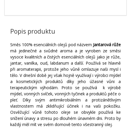
Popis produktu
Směs 100% esenciálních olejů pod názvem
Jantarová růže
má jedinečné a svůdné aroma a je vyroben ze směsi
vysoce kvalitních a čistých esenciálních olejů jako je růže,
jantar, vanilka, oud, labdanum a další. Používá se hlavně
při aromaterapii, protože jeho vůně omlazuje naši mysl i
tělo. V dnešní době jej však hojně využívají i výrobci mýdel
a kosmetických produktů díky jeho úžasné vůni a
terapeutickým výhodám. Proto se používá k výrobě
mýdel, vonných svíček, vonných tyčinek a produktů péče o
pleť. Díky svým antimikrobiálním a protizánětlivým
vlastnostem má zklidňující účinek i na vaši pokožku.
Osvěžující vůně tohoto oleje se obvykle používá ke
snížení únavy a stresu po dlouhém únavném dni. Proto by
každý měl mít ve svém domově tento všestranný olej.