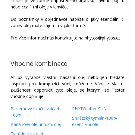
Tester je ve formě napuštěného proužku savého papíru
nebo cca 1 ml oleje v lahvičce.
Do poznámky v objednávce napište o jaký esenciální či
vonný olej máte zájem a v jaké formě.
Pro více informací nás kontaktujte na phytos@phytos.cz
Vhodné kombinace
Ať už vyrábíte vlastní masážní olej nebo jen hledáte
inspiraci pro kompozici vůní, můžeme Vám z vlastní
zkušenosti doporučit tyto oleje, se kterými se Tester
vhodně doplňuje.
Parfémový fixační základ
PHYTO after SUN
100ml
Shirázský tymián-100%
Banánový olej-infuzní olej
esenciální olej
Tiaré-infuzní olej