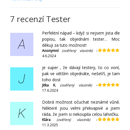
7 recenzí
Tester
Perfektní nápad – když si nejsem jista dle
popisu, tak objednám tester… Moc
A
děkuji za tuto možnost!
Anonymní
(ověřený vlastník)
–
4.6.2024
Hodnocení
5
z 5
je super , že dávají testery, to co voní,
pak ve větším objednáte, nešetří, je tam
J
toho dost
Jitka K.
(ověřený vlastník)
–
17.6.2024
Hodnocení
5
z 5
Dobrá možnost očuchat neznámé vůně.
Některé jsou velmi překvapivé a jsem
K
ráda, že jsem si nekoupila celou lahvičku.
Klára
(ověřený vlastník)
–
11.3.2025
Hodnocení
5
z 5