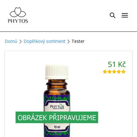
Domů
Doplňkový sortiment
Tester
51
Kč
Hodnoceno
7
5.00
z 5 na
základě
hodnocení
zákazníků