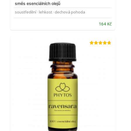
směs esenciálních olejů
soustředění · lehkost · dechová pohoda
164
Kč
Hodnocení
4.76
z 5