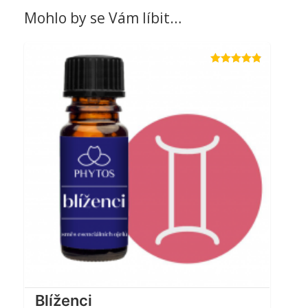
Mohlo by se Vám líbit…
Hodnocení
4.82
z 5
Blíženci