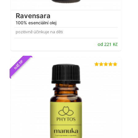
Ravensara
100% esenciální olej
pozitivně účinkuje na děti
od
221
Kč
NÁŠ TIP
Hodnocení
4.87
z 5