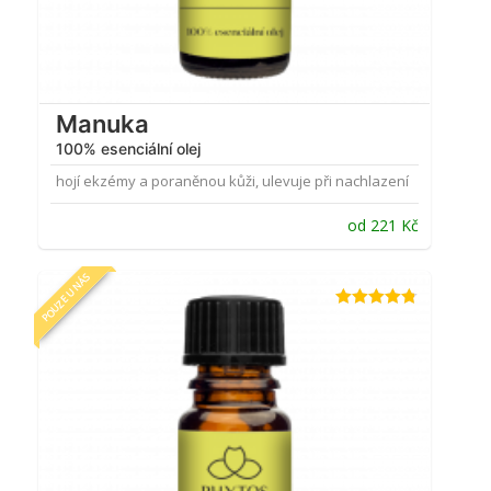
Manuka
100% esenciální olej
hojí ekzémy a poraněnou kůži, ulevuje při nachlazení
od
221
Kč
POUZE U NÁS
Hodnocení
4.75
z 5