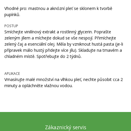
Vhodné pro: mastnou a aknózní pleť se sklonem k tvorbě
pupínků.
POSTUP
Smíchejte vinilínový extrakt a rostlinný glycerin. Poprašte
zeleným jílem a míchejte dokud se vše nespojí. Přimíchejte
zelený čaj a esenciální olej. Měla by vzniknout hustá pasta (je-li
přípravek málo hustý přidejte více jílu). Skladujte na tmavém a
chladném místě. Spotřebujte do 2 týdnů.
APLIKACE
Vmasírujte malé množství na vlhkou pleť, nechte působit cca 2
minuty a opláchněte vlažnou vodou.
Zákaznický servis