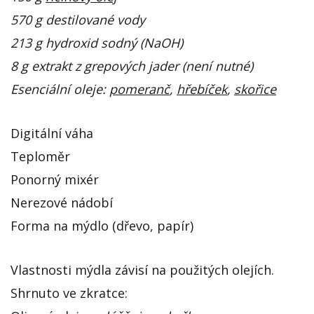
570 g destilované vody
213 g hydroxid sodný (NaOH)
8 g extrakt z grepových jader (není nutné)
Esenciální oleje:
pomeranč
,
hřebíček
,
skořice
Digitální váha
Teploměr
Ponorný mixér
Nerezové nádobí
Forma na mýdlo (dřevo, papír)
Vlastnosti mýdla závisí na použitých olejích.
Shrnuto ve zkratce: