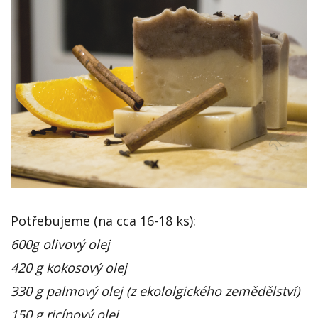
Potřebujeme (na cca 16-18 ks):
600g olivový olej
420 g kokosový olej
330 g palmový olej (z ekololgického zemědělství)
150 g
ricínový olej