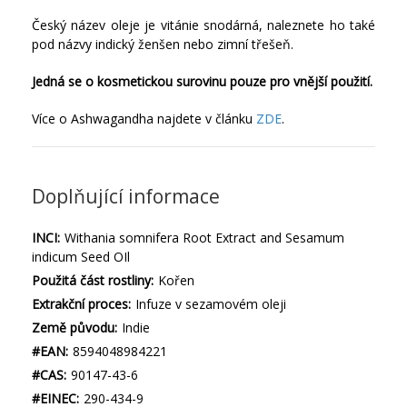
Český název oleje je vitánie snodárná, naleznete ho také
pod názvy indický ženšen nebo zimní třešeň.
Jedná se o kosmetickou surovinu pouze pro vnější použití.
Více o Ashwagandha najdete v článku
ZDE
.
Doplňující informace
INCI:
Withania somnifera Root Extract and Sesamum
indicum Seed OIl
Použitá část rostliny:
Kořen
Extrakční proces:
Infuze v sezamovém oleji
Země původu:
Indie
#EAN:
8594048984221
#CAS:
90147-43-6
#EINEC:
290-434-9