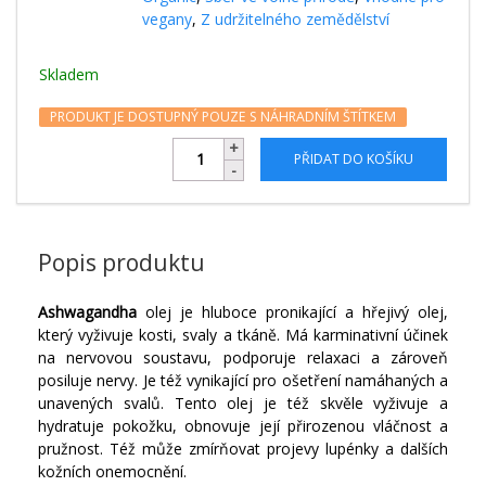
vegany
,
Z udržitelného zemědělství
Skladem
PRODUKT JE DOSTUPNÝ POUZE S NÁHRADNÍM ŠTÍTKEM
PŘIDAT DO KOŠÍKU
Popis produktu
Ashwagandha
olej je hluboce pronikající a hřejivý olej,
který vyživuje kosti, svaly a tkáně. Má karminativní účinek
na nervovou soustavu, podporuje relaxaci a zároveň
posiluje nervy. Je též vynikající pro ošetření namáhaných a
unavených svalů. Tento olej je též skvěle vyživuje a
hydratuje pokožku, obnovuje její přirozenou vláčnost a
pružnost. Též může zmírňovat projevy lupénky a dalších
kožních onemocnění.