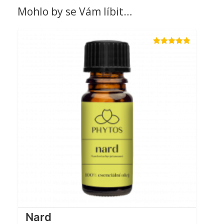
Mohlo by se Vám líbit…
Hodnocení
4.80
z 5
Nard