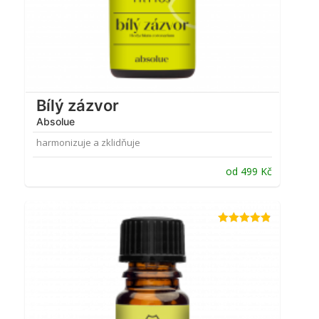
Bílý zázvor
Absolue
harmonizuje a zklidňuje
od
499
Kč
Hodnocení
4.80
z 5