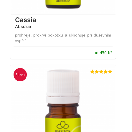
Cassia
Absolue
prohřeje, prokrví pokožku a uklidňuje při duševním
vypětí
od
450
Kč
Sleva
Hodnocení
5.00
z 5