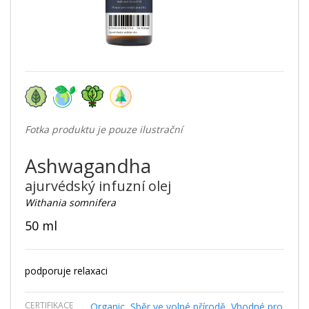
Fotka produktu je pouze ilustrační
Ashwagandha
ajurvédský infuzní olej
Withania somnifera
50 ml
podporuje relaxaci
CERTIFIKACE
Organic
,
Sběr ve volné přírodě
,
Vhodné pro