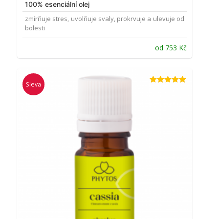
100% esenciální olej
zmírňuje stres, uvolňuje svaly, prokrvuje a ulevuje od
bolesti
od
753
Kč
Sleva
Hodnocení
5.00
z 5