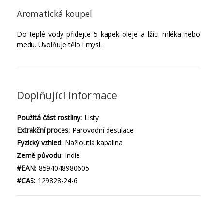
Aromatická koupel
Do teplé vody přidejte 5 kapek oleje a lžíci mléka nebo
medu. Uvolňuje tělo i mysl.
Doplňující informace
Použitá část rostliny:
Listy
Extrakční proces:
Parovodní destilace
Fyzický vzhled:
Nažloutlá kapalina
Země původu:
Indie
#EAN:
8594048980605
#CAS:
129828-24-6