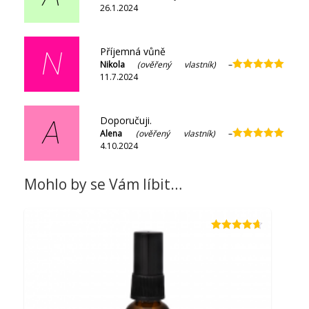
26.1.2024
Hodnocení
5
z 5
Příjemná vůně
N
Nikola
(ověřený vlastník)
–
11.7.2024
Hodnocení
5
z 5
Doporučuji.
A
Alena
(ověřený vlastník)
–
4.10.2024
Hodnocení
5
z 5
Mohlo by se Vám líbit…
Hodnocení
4.60
z 5