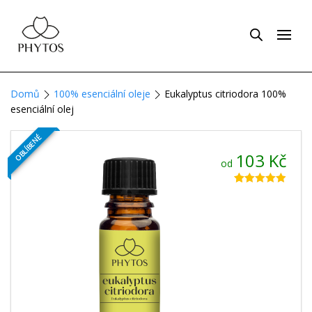
Domů
100% esenciální oleje
Eukalyptus citriodora 100%
esenciální olej
OBLÍBENÉ
103
Kč
od
Hodnoceno
101
4.84
z 5 na
základě
hodnocení
zákazníků