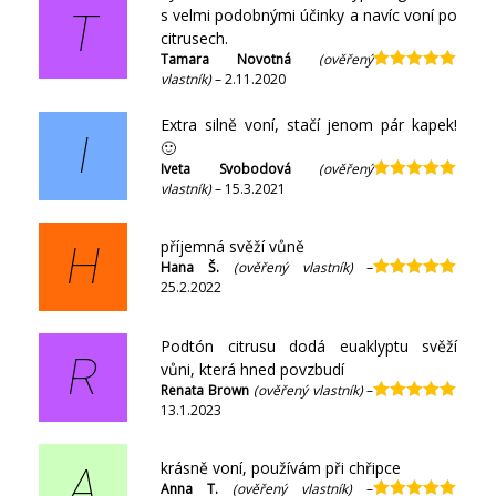
s velmi podobnými účinky a navíc voní po
T
citrusech.
Tamara Novotná
(ověřený
vlastník)
–
2.11.2020
Hodnocení
5
z 5
Extra silně voní, stačí jenom pár kapek!
I
🙂
Iveta Svobodová
(ověřený
vlastník)
–
15.3.2021
Hodnocení
5
z 5
příjemná svěží vůně
H
Hana Š.
(ověřený vlastník)
–
25.2.2022
Hodnocení
5
z 5
Podtón citrusu dodá euaklyptu svěží
R
vůni, která hned povzbudí
Renata Brown
(ověřený vlastník)
–
13.1.2023
Hodnocení
5
z 5
krásně voní, používám při chřipce
A
Anna T.
(ověřený vlastník)
–