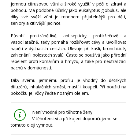
jemnou citrusovou vůni a široké využití v péči o zdraví a
pohodu. Má podobné účinky jako eukalyptus globulus, ale
díky své svěží vůni je mnohem přijatelnější pro děti,
seniory a citlivější jedince.
Působí protizánětlivě, antisepticky, protikřečově a
vasodilatačně, tedy pomáhá rozšiřovat cévy a uvolňovat
napětí v dýchacích cestách. Ulevuje při kašli, bronchitidě,
zahlenění i bolestech svalů. Často se používá jako přírodní
repelent proti komárům a hmyzu, a také pro neutralizaci
pachů v domácnosti.
Díky svému jemnému profilu je vhodný do dětských
difuzérů, inhalačních směsí, mastí i koupelí. Při použití na
pokožku jej vždy řeďte nosným olejem.
Není vhodné pro těhotné ženy
V těhotenství a při kojení doporučujeme se
tomuto oleji vyhnout.