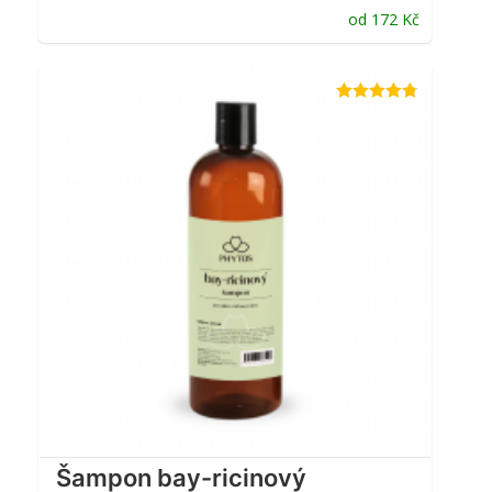
od
172
Kč
Hodnocení
4.76
z 5
Šampon bay-ricinový