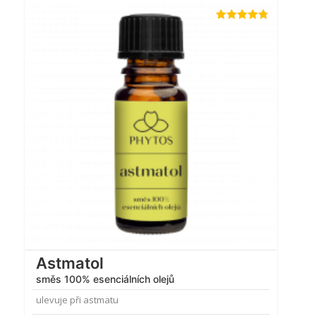
Hodnocení
4.71
z 5
Astmatol
směs 100% esenciálních olejů
ulevuje při astmatu