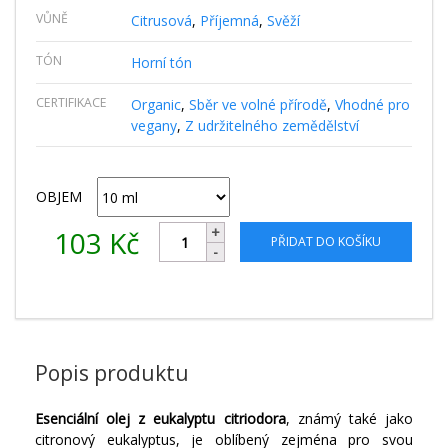
VŮNĚ
Citrusová
,
Příjemná
,
Svěží
TÓN
Horní tón
CERTIFIKACE
Organic
,
Sběr ve volné přírodě
,
Vhodné pro
vegany
,
Z udržitelného zemědělství
OBJEM
103
Kč
PŘIDAT DO KOŠÍKU
Popis produktu
Esenciální olej z eukalyptu citriodora
, známý také jako
citronový eukalyptus, je oblíbený zejména pro svou