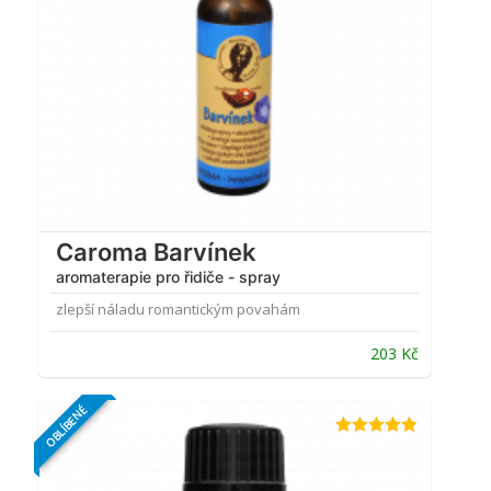
Caroma Barvínek
aromaterapie pro řidiče - spray
zlepší náladu romantickým povahám
203
Kč
OBLÍBENÉ
Hodnocení
4.81
z 5