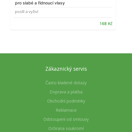
pro slabé a řídnoucí vlasy
posílí a vyživí
168
Kč
Zákaznický servis
Často kladené dotazy
Doprava a platba
Obchodní podmínky
Reklamace
Odstoupení od smlouvy
Ochrana soukromí