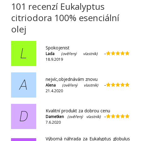
101 recenzí
Eukalyptus
citriodora 100% esenciální
olej
Spokojenist
L
Lada
(ověřený vlastník)
–
18.9.2019
Hodnocení
5
z 5
nejvíc,objednávám znovu
A
Alena
(ověřený vlastník)
–
21.4.2020
Hodnocení
5
z 5
Kvalitní produkt za dobrou cenu
D
Dametken
(ověřený vlastník)
–
7.6.2020
Hodnocení
5
z 5
Výborná náhrada za Eukalyptus globulus