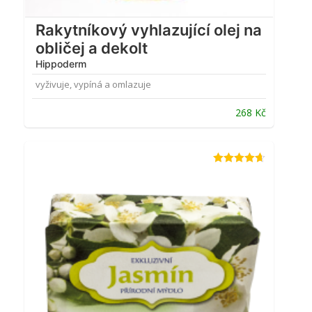
Rakytníkový vyhlazující olej na
obličej a dekolt
Hippoderm
vyživuje, vypíná a omlazuje
268
Kč
Hodnocení
4.59
z 5