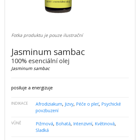
Fotka produktu je pouze ilustrační
Jasminum sambac
100% esenciální olej
Jasminum sambac
posiluje a energizuje
INDIKACE
Afrodiziakum
,
Jizvy
,
Péče o pleť
,
Psychické
povzbuzení
VŮNĚ
Pižmová
,
Bohatá
,
Intenzivní
,
Květinová
,
Sladká