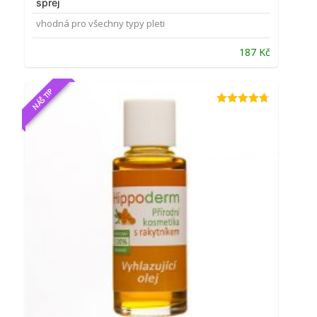
sprej
vhodná pro všechny typy pleti
187
Kč
NÁŠ TIP
Hodnocení
4.64
z 5