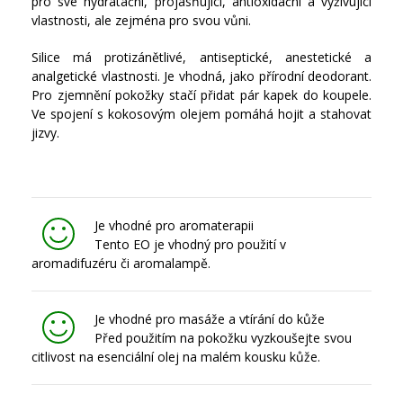
pro své hydratační, projasňující, antioxidační a vyživující
vlastnosti, ale zejména pro svou vůni.
Silice má protizánětlivé, antiseptické, anestetické a
analgetické vlastnosti. Je vhodná, jako přírodní deodorant.
Pro zjemnění pokožky stačí přidat pár kapek do koupele.
Ve spojení s kokosovým olejem pomáhá hojit a stahovat
jizvy.
Je vhodné pro aromaterapii
Tento EO je vhodný pro použití v
aromadifuzéru či aromalampě.
Je vhodné pro masáže a vtírání do kůže
Před použitím na pokožku vyzkoušejte svou
citlivost na esenciální olej na malém kousku kůže.