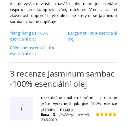
Ať už vyrábíte vlastní masážní olej nebo jen hledáte
inspiraci pro kompozici vůní, můžeme Vám z vlastní
zkušenosti doporučit tyto oleje, se kterými se Jasminum
sambac vhodně doplňuje.
Ylang Ylang ST 100%
Bergamot 100% esenciální
esenciální olej
olej
Růže damascénská 10%
esenciální olej
3 recenze
Jasminum sambac
-100% esenciální olej
neskutečně nádherná vůně – pro mne
ještě výraznější jak jiné 100% esence
I
jasmínu – mijuji ji
Ilona S.
(ověřený vlastník)
–
23.9.2019
Hodnocení
5
z 5