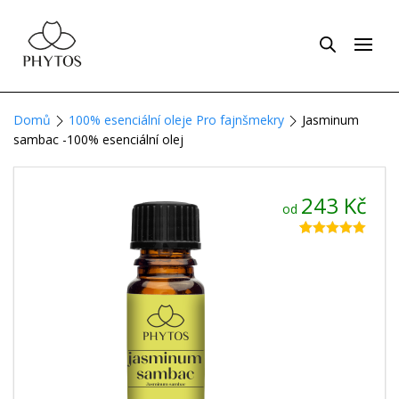
Domů
100% esenciální oleje Pro fajnšmekry
Jasminum
sambac -100% esenciální olej
243
Kč
od
Hodnoceno
3
5.00
z 5 na
základě
hodnocení
zákazníků