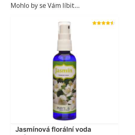
Mohlo by se Vám líbit…
Hodnocení
4.44
z 5
Jasmínová florální voda