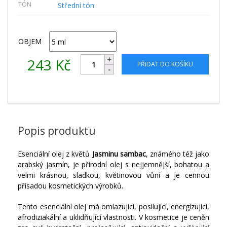
TÓN
Střední tón
OBJEM
243
Kč
PŘIDAT DO KOŠÍKU
Popis produktu
Esenciální olej z květů
Jasminu sambac
, známého též jako
arabský jasmín, je přírodní olej s nejjemnější, bohatou a
velmi krásnou, sladkou, květinovou vůní a je cennou
přísadou kosmetických výrobků.
Tento esenciální olej má omlazující, posilující, energizující,
afrodiziakální a uklidňující vlastnosti. V kosmetice je ceněn