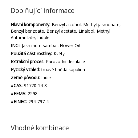
Doplňující informace
Hlavní komponenty:
Benzyl alcohol, Methyl jasmonate,
Benzyl benzoate, Benzyl acetate, Linalool, Methyl
Anthranilate, Indole.
INCI:
Jasminum sambac Flower Oil
Použitá část rostliny:
Květy
Extrakční proces:
Parovodní destilace
Fyzický vzhled:
tmavě hnědá kapalina
Země původu:
Indie
#CAS:
91770-14-8
#FEMA:
2598
#EINEC:
294-797-4
Vhodné kombinace