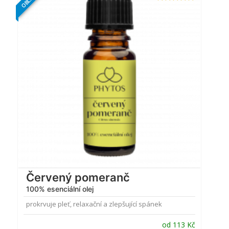
Hodnocení
4.87
z 5
Červený pomeranč
100% esenciální olej
prokrvuje pleť, relaxační a zlepšující spánek
od
113
Kč