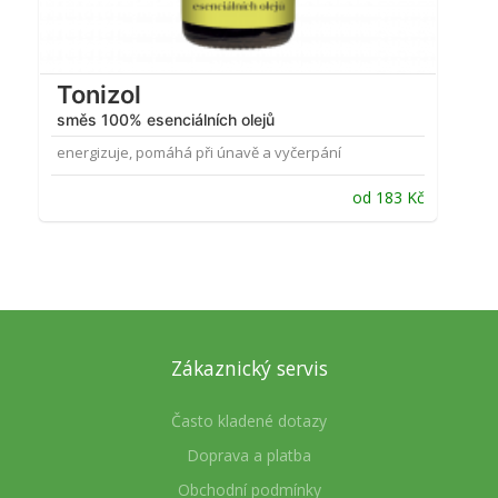
Tonizol
směs 100% esenciálních olejů
energizuje, pomáhá při únavě a vyčerpání
od
183
Kč
Zákaznický servis
Často kladené dotazy
Doprava a platba
Obchodní podmínky