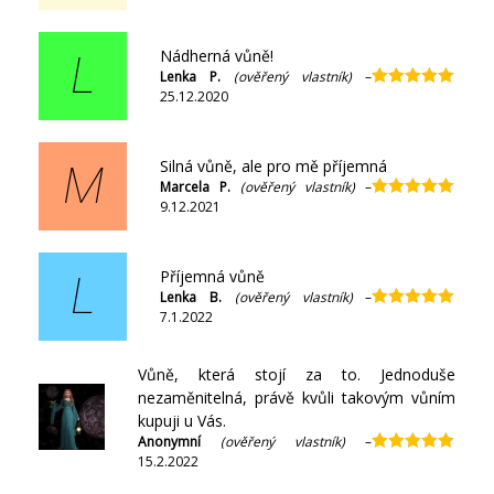
z 5
Nádherná vůně!
L
Lenka P.
(ověřený vlastník)
–
25.12.2020
Hodnocení
5
z 5
Silná vůně, ale pro mě příjemná
M
Marcela P.
(ověřený vlastník)
–
9.12.2021
Hodnocení
5
z 5
Příjemná vůně
L
Lenka B.
(ověřený vlastník)
–
7.1.2022
Hodnocení
5
z 5
Vůně, která stojí za to. Jednoduše
nezaměnitelná, právě kvůli takovým vůním
kupuji u Vás.
Anonymní
(ověřený vlastník)
–
15.2.2022
Hodnocení
5
z 5