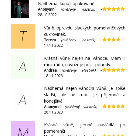
Nádherná, kupuji opakovaně.
Anonymní
(ověřený vlastník)
–
28.10.2022
Hodnocení
5
z 5
Vůně opravdu sladkých pomerančových
T
cukrovinek.
Tereza
(ověřený vlastník)
–
17.11.2022
Hodnocení
4
z 5
Krásná vůně nejen na Vánoce. Mám ji
A
moc ráda, navozuje pocit pohody.
Andrea
(ověřený vlastník)
–
18.11.2023
Hodnocení
5
z 5
Nádherná nejen vánoční vůně. Je spíše
sladší, ale ne moc. Je příjemná a
A
konejšivá.
Anonymní
(ověřený vlastník)
–
28.11.2023
Hodnocení
5
z 5
Krásná vůně, jemně nasládlá po
M
pomeranči