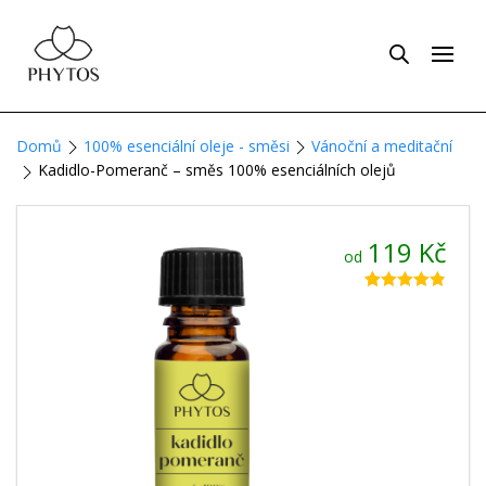
Domů
100% esenciální oleje - směsi
Vánoční a meditační
Kadidlo-Pomeranč – směs 100% esenciálních olejů
119
Kč
od
Hodnoceno
65
4.78
z 5 na
základě
hodnocení
zákazníků