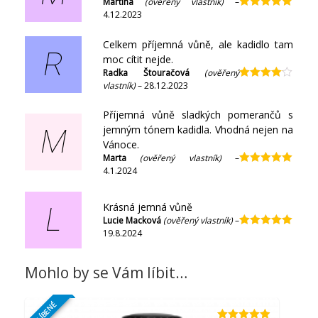
Martina
(ověřený vlastník)
–
4.12.2023
Hodnocení
5
z 5
Celkem příjemná vůně, ale kadidlo tam
R
moc cítit nejde.
Radka Štouračová
(ověřený
vlastník)
–
28.12.2023
Hodnocení
4
z 5
Příjemná vůně sladkých pomerančů s
jemným tónem kadidla. Vhodná nejen na
M
Vánoce.
Marta
(ověřený vlastník)
–
4.1.2024
Hodnocení
5
z 5
Krásná jemná vůně
L
Lucie Macková
(ověřený vlastník)
–
19.8.2024
Hodnocení
5
z 5
Mohlo by se Vám líbit…
OBLÍBENÉ