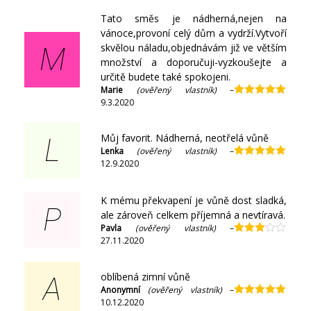
z 5
Tato směs je nádherná,nejen na
vánoce,provoní celý dům a vydrží.Vytvoří
skvělou náladu,objednávám již ve větším
M
množství a doporučuji-vyzkoušejte a
určitě budete také spokojeni.
Marie
(ověřený vlastník)
–
9.3.2020
Hodnocení
5
z 5
Můj favorit. Nádherná, neotřelá vůně
L
Lenka
(ověřený vlastník)
–
12.9.2020
Hodnocení
5
z 5
K mému překvapení je vůně dost sladká,
P
ale zároveň celkem příjemná a nevtíravá.
Pavla
(ověřený vlastník)
–
27.11.2020
Hodnocení
3
z 5
oblíbená zimní vůně
A
Anonymní
(ověřený vlastník)
–
10.12.2020
Hodnocení
5