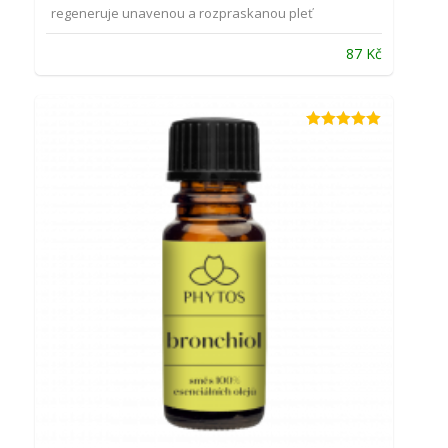
regeneruje unavenou a rozpraskanou pleť
87
Kč
Hodnocení
4.97
z 5