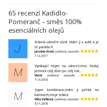
65 recenzí
Kadidlo-
Pomeranč – směs 100%
esenciálních olejů
Krásná vánoční vůně. Mám ji v autě a je
J
to paráda !!!
Jaroslav Kozel
(ověřený vlastník)
–
7.12.2017
Hodnocení
5
z 5
Vynikající nejen na vánoce,moc hezky
M
provoní celý dům po celý rok….
Marie
(ověřený vlastník)
–
11.6.2018
Hodnocení
5
z 5
Super kombinace,mám ji pořád na
M
kamnech,moje stálice
Míša Vaňková
(ověřený vlastník)
–
8.11.2018
Hodnocení
5