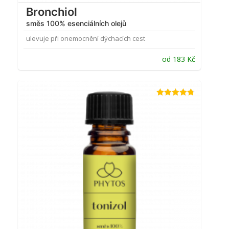
Bronchiol
směs 100% esenciálních olejů
ulevuje při onemocnění dýchacích cest
od
183
Kč
Hodnocení
4.75
z 5