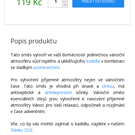
119
Kč
PŘIDAT DO KOŠÍKU
Popis produktu
Tato směs vytvoří ve vaší domácnosti jedinečnou vánoční
atmosféru vůní teplého a uklidňujícího
kadidla
v kombinaci
se sladkým
pomerančem
.
Pro vytvoření příjemné atmosféry nejen ve vánočním
čase. Tato směs je vhodná při únavě a
stresu
, má
antiseptické a
antidepresivní
účinky. Vánoční směsi
esenciálních olejů jsou vytvořené k navození příjemné
atmosféry Vánoc pro Vaši relaxaci, odpočinek a rozjímání
v čase adventním.
Vše, co by vás mohlo zajímat o kadidlu, najdete v našem
článku ZDE
.