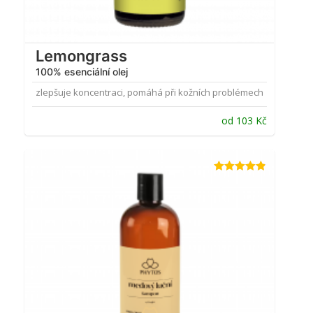
Lemongrass
100% esenciální olej
zlepšuje koncentraci, pomáhá při kožních problémech
od
103
Kč
Hodnocení
4.77
z 5