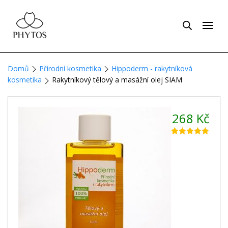
Domů
Přírodní kosmetika
Hippoderm - rakytníková
kosmetika
Rakytníkový tělový a masážní olej SIAM
268
Kč
Hodnoceno
5
5.00
z 5 na
základě
hodnocení
zákazníků