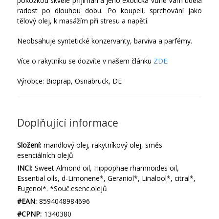
pokožkou skvěle přijímán a jeho exotická vůně Vám udělá
radost po dlouhou dobu. Po koupeli, sprchování jako
tělový olej, k masážím při stresu a napětí.
Neobsahuje syntetické konzervanty, barviva a parfémy.
Více o rakytníku se dozvíte v našem článku
ZDE
.
Výrobce: Biopräp, Osnabrück, DE
Doplňující informace
Složení:
mandlový olej, rakytníkový olej, směs
esenciálních olejů
INCI:
Sweet Almond oil, Hippophae rhamnoides oil,
Essential oils, d-Limonene*, Geraniol*, Linalool*, citral*,
Eugenol*. *Souč.esenc.olejů
#EAN:
8594048984696
#CPNP:
1340380