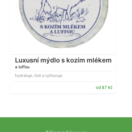
Luxusní mýdlo s kozím mlékem
a luffou
hydratuje, čistí a vyhlazuje
od
87
Kč