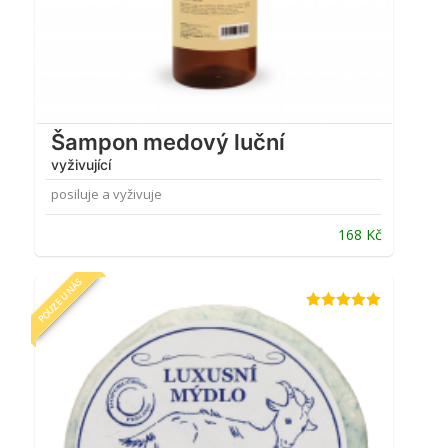
Šampon medový luční
vyživující
posiluje a vyživuje
168
Kč
POUZE U NÁS
Hodnocení
4.93
z 5