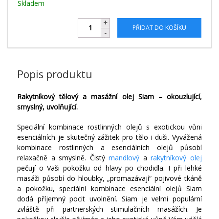
Skladem
PŘIDAT DO KOŠÍKU
Popis produktu
Rakytníkový tělový a masážní olej Siam – okouzlující,
smyslný, uvolňující.
Speciální kombinace rostlinných olejů s exotickou vůni
esenciálních je skutečný zážitek pro tělo i duši. Vyvážená
kombinace rostlinných a esenciálních olejů působí
relaxačně a smyslně. Čistý
mandlový
a
rakytníkový olej
pečují o Vaši pokožku od hlavy po chodidla. I při lehké
masáži působí do hloubky, „promazávají“ pojivové tkáně
a pokožku, speciální kombinace esenciální olejů Siam
dodá příjemný pocit uvolnění. Siam je velmi populární
zvláště při partnerských stimulačních masážích. Je