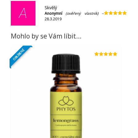
Skvělý
A
Anonymní
(ověřený vlastník)
–
28.3.2019
Hodnocení
5
z 5
Mohlo by se Vám líbit…
OBLÍBENÉ
Hodnocení
4.88
z 5