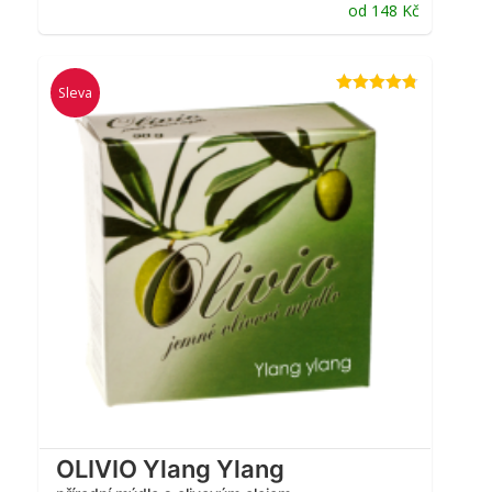
od
148
Kč
Sleva
Hodnocení
4.71
z 5
OLIVIO Ylang Ylang