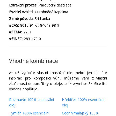
Extrakční proces:
Parovodní destilace
Fyzický vzhled:
žlutohnědá kapalina
Země původu:
Srí Lanka
#CAS:
8015-91-6 ; 84649-98-9
#FEMA:
2291
#EINEC:
283-479-0
Vhodné kombinace
Ať už vyrábíte vlastní masážní olej nebo jen hledáte
inspiraci pro kompozici vůní, můžeme Vám z vlastní
zkušenosti doporučit tyto oleje, se kterými se Skořice list
vhodně doplňuje.
Rozmarýn 100% esenciální
Hřebíček 100% esenciální
olej
olej
Tymián 100% esenciální
Cedr himalájský 100%