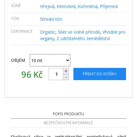
VŮNĚ
Hřejivá
,
Intenzivní
,
Kořeněná
,
Příjemná
TÓN
Střední tón
CERTIFIKACE
Organic
,
Sběr ve volné přírodě
,
Vhodné pro
vegany
,
Z udržitelného zemědělství
OBJEM
96
Kč
PŘIDAT DO KOŠÍKU
POPIS PRODUKTU
BEZPEČNOSTNÍ INFORMACE
Skořicová silice je antibakteriální, protiplísňová, silně