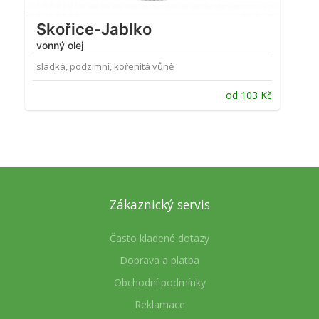
Skořice-Jablko
vonný olej
sladká, podzimní, kořenitá vůně
od
103
Kč
Zákaznický servis
Často kladené dotazy
Doprava a platba
Obchodní podmínky
Reklamace