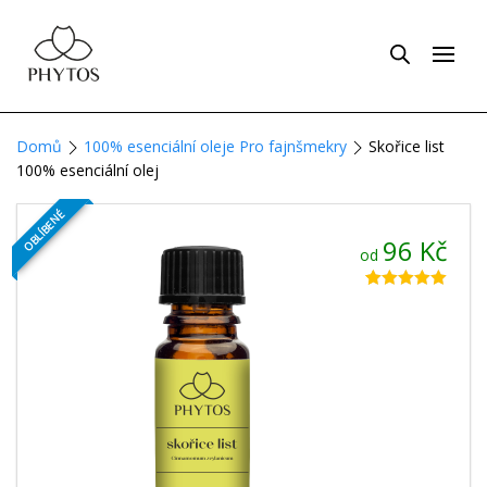
Domů
100% esenciální oleje Pro fajnšmekry
Skořice list
100% esenciální olej
OBLÍBENÉ
96
Kč
od
Hodnoceno
5
5.00
z 5 na
základě
hodnocení
zákazníků