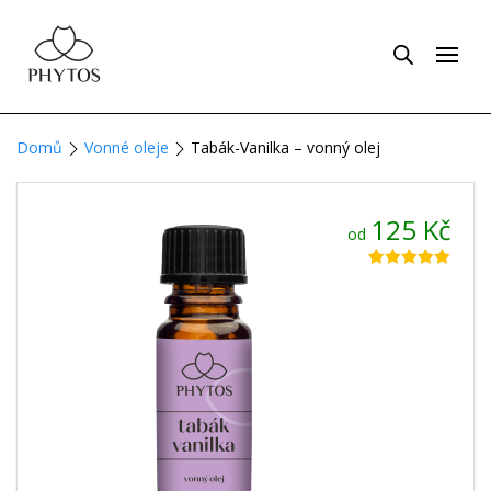
Domů
Vonné oleje
Tabák-Vanilka – vonný olej
125
Kč
od
Hodnoceno
8
5.00
z 5 na
základě
hodnocení
zákazníků