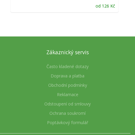
od
126
Kč
Zákaznický servis
Často kladené dotazy
Doprava a platba
Obchodní podmínky
Reklamace
Odstoupení od smlouvy
Ochrana soukromí
Poptávkový formulář