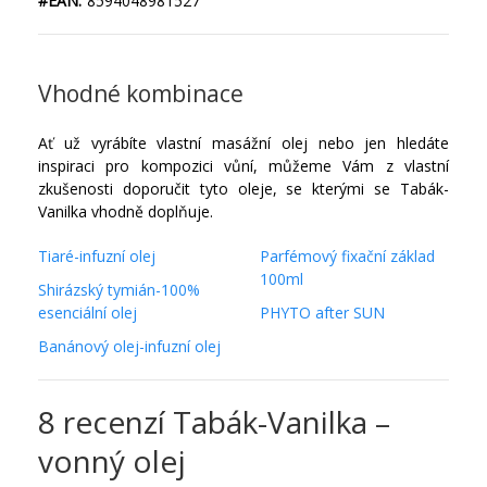
#EAN:
8594048981527
Vhodné kombinace
Ať už vyrábíte vlastní masážní olej nebo jen hledáte
inspiraci pro kompozici vůní, můžeme Vám z vlastní
zkušenosti doporučit tyto oleje, se kterými se Tabák-
Vanilka vhodně doplňuje.
Tiaré-infuzní olej
Parfémový fixační základ
100ml
Shirázský tymián-100%
esenciální olej
PHYTO after SUN
Banánový olej-infuzní olej
8 recenzí
Tabák-Vanilka –
vonný olej