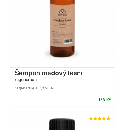
Šampon medový lesní
regenerační
regeneruje a vyživuje
168
Kč
Hodnocení
4.72
z 5