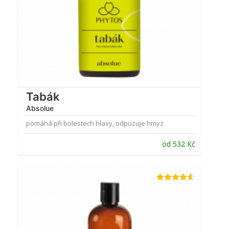
Tabák
Absolue
pomáhá při bolestech hlavy, odpuzuje hmyz
od
532
Kč
Hodnocení
4.54
z 5