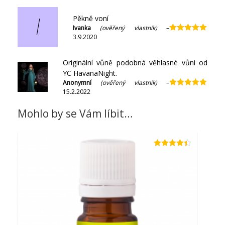
Pěkně voní
I
Ivanka
(ověřený vlastník)
–
3.9.2020
Hodnocení
5
z 5
Originální vůně podobná věhlasné vůni od
YC HavanaNight.
Anonymní
(ověřený vlastník)
–
15.2.2022
Hodnocení
5
z 5
Mohlo by se Vám líbit…
Hodnocení
4.33
z 5