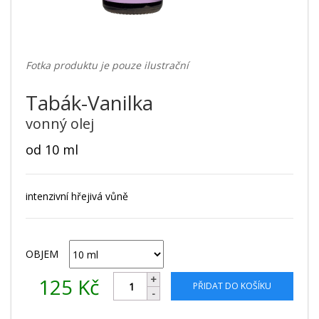
Fotka produktu je pouze ilustrační
Tabák-Vanilka
vonný olej
od 10 ml
intenzivní hřejivá vůně
OBJEM
125
Kč
PŘIDAT DO KOŠÍKU