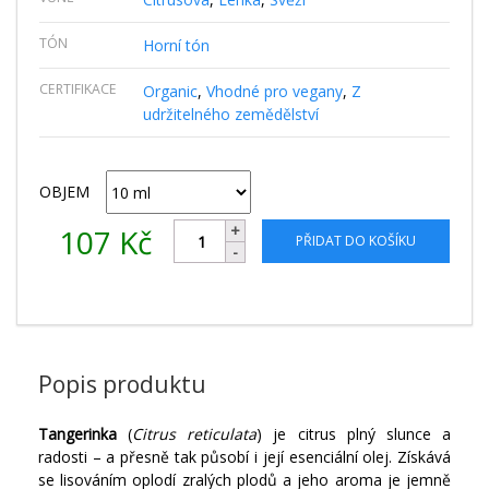
TÓN
Horní tón
CERTIFIKACE
Organic
,
Vhodné pro vegany
,
Z
udržitelného zemědělství
OBJEM
107
Kč
PŘIDAT DO KOŠÍKU
Popis produktu
Tangerinka
(
Citrus reticulata
) je citrus plný slunce a
radosti – a přesně tak působí i její esenciální olej. Získává
se lisováním oplodí zralých plodů a jeho aroma je jemně