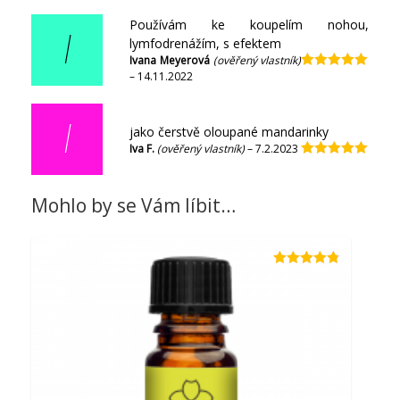
Používám ke koupelím nohou,
I
lymfodrenážím, s efektem
Ivana Meyerová
(ověřený vlastník)
–
14.11.2022
Hodnocení
5
z 5
I
jako čerstvě oloupané mandarinky
Iva F.
(ověřený vlastník)
–
7.2.2023
Hodnocení
5
z 5
Mohlo by se Vám líbit…
Hodnocení
4.73
z 5