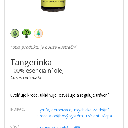
Fotka produktu je pouze ilustrační
Tangerinka
100% esenciální olej
Citrus reticulata
uvolňuje křeče, uklidňuje, osvěžuje a reguluje trávení
INDIKACE
Lymfa, detoxikace
,
Psychické zklidnění
,
Srdce a oběhový systém
,
Trávení, zácpa
VŮNĚ
Citrusová
,
Lehká
,
Svěží