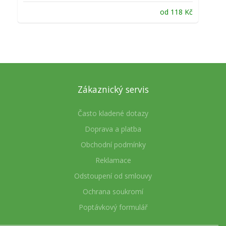
od
118
Kč
Zákaznický servis
Často kladené dotazy
Doprava a platba
Obchodní podmínky
Reklamace
Odstoupení od smlouvy
Ochrana soukromí
Poptávkový formulář