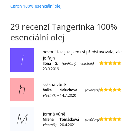
Citron 100% esenciální olej
29 recenzí
Tangerinka 100%
esenciální olej
nevoní tak jak jsem si představovala, ale
I
je fajn
Ilona S.
(ověřený vlastník)
–
23.9.2019
Hodnocení
5
z 5
krásná vůně
h
halka cieluchova
(ověřený
vlastník)
–
14.7.2020
Hodnocení
5
z 5
Jemná vůně
M
Milena Tomášková
(ověřený
vlastník)
–
20.4.2021
Hodnocení
5
z 5