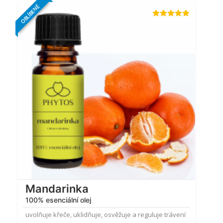
OBLÍBENÉ
Hodnocení
4.87
z 5
Mandarinka
100% esenciální olej
uvolňuje křeče, uklidňuje, osvěžuje a reguluje trávení