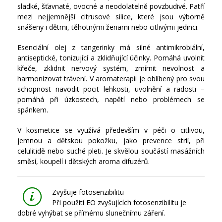
sladké, šťavnaté, ovocné a neodolatelně povzbudivé. Patří
mezi nejjemnější citrusové silice, které jsou výborně
snášeny i dětmi, těhotnými ženami nebo citlivými jedinci.
Esenciální olej z tangerinky má silné antimikrobiální,
antiseptické, tonizující a zklidňující účinky. Pomáhá uvolnit
křeče, zklidnit nervový systém, zmírnit nevolnost a
harmonizovat trávení. V aromaterapii je oblíbený pro svou
schopnost navodit pocit lehkosti, uvolnění a radosti –
pomáhá při úzkostech, napětí nebo problémech se
spánkem.
V kosmetice se využívá především v péči o citlivou,
jemnou a dětskou pokožku, jako prevence strií, při
celulitidě nebo suché pleti. Je skvělou součástí masážních
směsí, koupelí i dětských aroma difuzérů.
Zvyšuje fotosenzibilitu
Při použití EO zvyšujících fotosenzibilitu je
dobré vyhýbat se přímému slunečnímu záření.