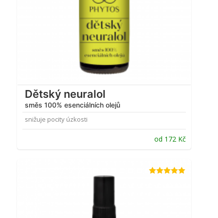
Dětský neuralol
směs 100% esenciálních olejů
snižuje pocity úzkosti
od
172
Kč
Hodnocení
5.00
z 5