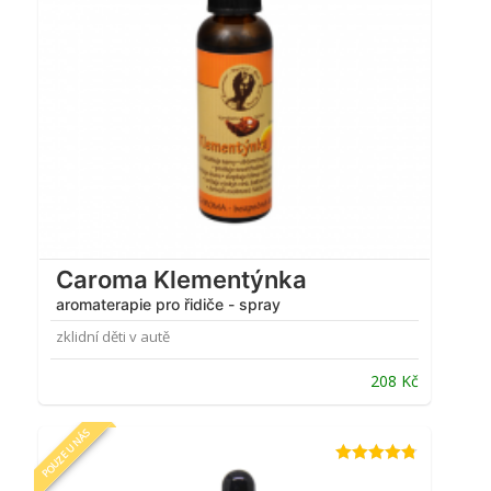
Caroma Klementýnka
aromaterapie pro řidiče - spray
zklidní děti v autě
208
Kč
POUZE U NÁS
Hodnocení
4.75
z 5