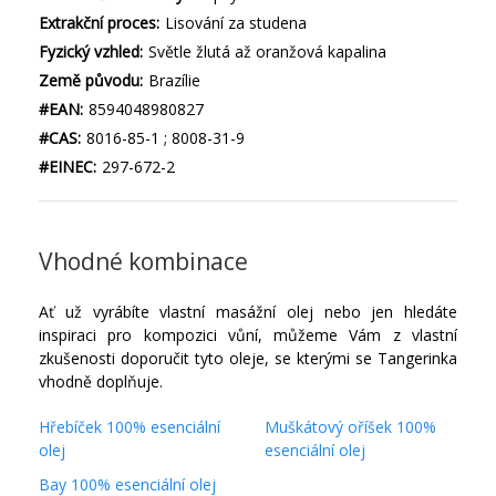
Extrakční proces:
Lisování za studena
Fyzický vzhled:
Světle žlutá až oranžová kapalina
Země původu:
Brazílie
#EAN:
8594048980827
#CAS:
8016-85-1 ; 8008-31-9
#EINEC:
297-672-2
Vhodné kombinace
Ať už vyrábíte vlastní masážní olej nebo jen hledáte
inspiraci pro kompozici vůní, můžeme Vám z vlastní
zkušenosti doporučit tyto oleje, se kterými se Tangerinka
vhodně doplňuje.
Hřebíček 100% esenciální
Muškátový oříšek 100%
olej
esenciální olej
Bay 100% esenciální olej