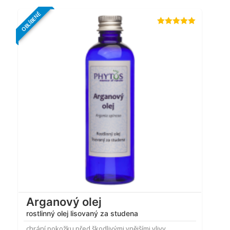
OBLÍBENÉ
Hodnocení
4.97
z 5
Arganový olej
rostlinný olej lisovaný za studena
chrání pokožku před škodlivými vnějšími vlivy