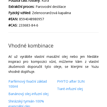
Použitá část rostliny:
Kůra
Extrakční proces:
Parovodní destilace
Fyzický vzhled:
Zelenooranžová kapalina
#EAN:
8594048980957
#CAS:
233683-84-6
Vhodné kombinace
Ať už vyrábíte vlastní masážní olej nebo jen hledáte
inspiraci pro kompozici vůní, můžeme Vám z vlastní
zkušenosti doporučit tyto oleje, se kterými se Yuzu
vhodně doplňuje.
Parfémový fixační základ
PHYTO after SUN
100ml
Tiaré-infuzní olej
Banánový olej-infuzní olej
Shirázský tymián-100%
esenciální olej