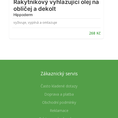
Rakytníkový vyhlazující olej na
obličej a dekolt
Hippoderm
vyživuje, vypíná a omlazuje
268
Kč
Zákaznický servis
Často kladené dotazy
Doprava a platba
Obchodní podmínky
Reklamace