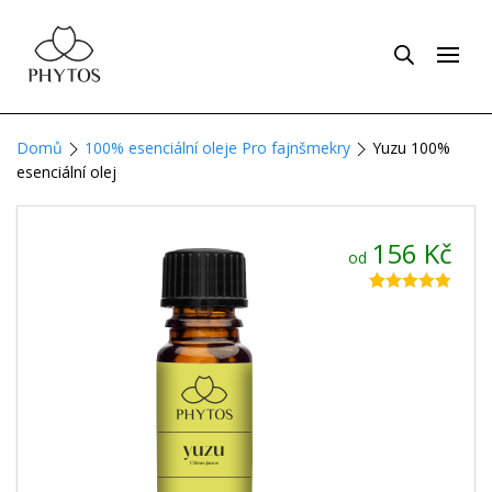
Domů
100% esenciální oleje Pro fajnšmekry
Yuzu 100%
esenciální olej
156
Kč
od
Hodnoceno
30
4.83
z 5 na
základě
hodnocení
zákazníků