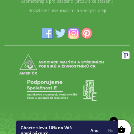
Aromaterapie pro každého (brožura ke stažení)
Rozdíl mezi esenciálními a vonnými oleji
0
Chcete slevu 10% na Váš
Ano
Ne
první nákup?