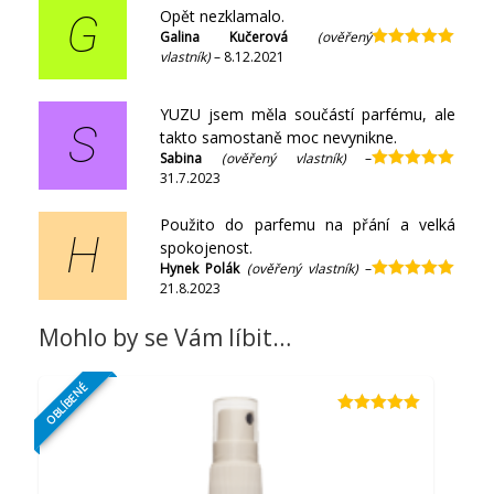
Opět nezklamalo.
G
Galina Kučerová
(ověřený
vlastník)
–
8.12.2021
Hodnocení
5
z 5
YUZU jsem měla součástí parfému, ale
S
takto samostaně moc nevynikne.
Sabina
(ověřený vlastník)
–
31.7.2023
Hodnocení
5
z 5
Použito do parfemu na přání a velká
H
spokojenost.
Hynek Polák
(ověřený vlastník)
–
21.8.2023
Hodnocení
5
z 5
Mohlo by se Vám líbit…
OBLÍBENÉ
Hodnocení
5.00
z 5