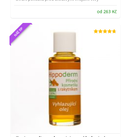
od
263
Kč
NÁŠ TIP
Hodnocení
4.64
z 5