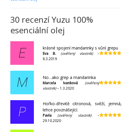
30 recenzí
Yuzu 100%
esenciální olej
krásné spojení mandarinky s vůní grepu
E
Eva B.
(ověřený vlastník)
–
8.3.2019
Hodnocení
5
z 5
No…ako grep a mandarinka
M
Marcela Ivanková
(ověřený
vlastník)
–
1.3.2020
Hodnocení
5
z 5
Hořko-dřevitě citronová, svěží, jemná,
P
lehce povznášející.
Pavla
(ověřený vlastník)
–
29.10.2020
Hodnocení
5
z 5