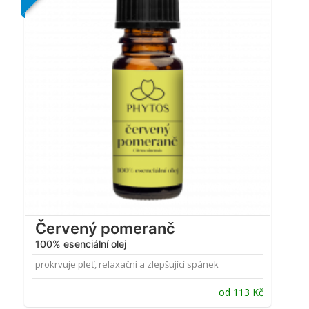
4.87
z 5
Červený pomeranč
100% esenciální olej
prokrvuje pleť, relaxační a zlepšující spánek
od
113
Kč