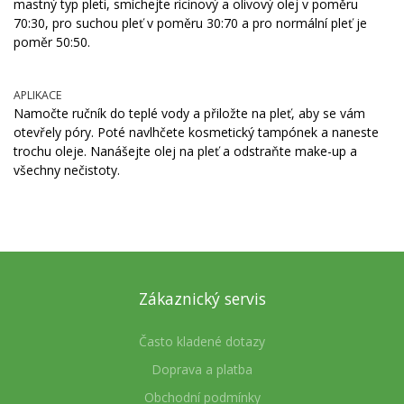
mastný typ pleti, smíchejte ricinový a olivový olej v poměru
70:30, pro suchou pleť v poměru 30:70 a pro normální pleť je
poměr 50:50.
APLIKACE
Namočte ručník do teplé vody a přiložte na pleť, aby se vám
otevřely póry. Poté navlhčete kosmetický tampónek a naneste
trochu oleje. Nanášejte olej na pleť a odstraňte make-up a
všechny nečistoty.
Zákaznický servis
Často kladené dotazy
Doprava a platba
Obchodní podmínky