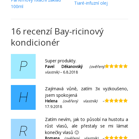
Tiaré-infuzní olej
100ml
16 recenzí
Bay-ricinový
kondicionér
Super produkty.
P
Pavel Děkanovský
(ověřený
vlastník)
–
6.8.2018
Hodnocení
5
z 5
Zajímavá vůně, zatím 3x vyzkoušeno,
H
jsem spokojená
Helena
(ověřený vlastník)
–
17.9.2018
Hodnocení
5
z 5
Zatím nevím, jak to působí na hustotu a
růst vlasů, ale přestaly se mi lámat
R
konečky vlasů 🙂
Romana
(ověřený vlastník)
–