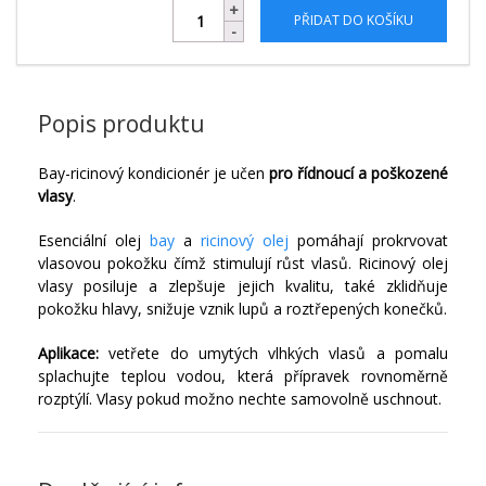
PŘIDAT DO KOŠÍKU
Popis produktu
Bay-ricinový kondicionér je učen
pro řídnoucí a poškozené
vlasy
.
Esenciální olej
bay
a
ricinový olej
pomáhají prokrvovat
vlasovou pokožku čímž stimulují růst vlasů. Ricinový olej
vlasy posiluje a zlepšuje jejich kvalitu, také zklidňuje
pokožku hlavy, snižuje vznik lupů a roztřepených konečků.
Aplikace:
vetřete do umytých vlhkých vlasů a pomalu
splachujte teplou vodou, která přípravek rovnoměrně
rozptýlí. Vlasy pokud možno nechte samovolně uschnout.