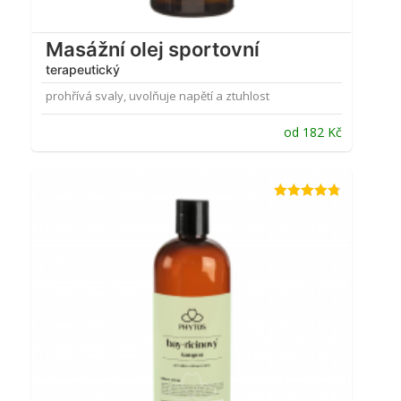
Masážní olej sportovní
terapeutický
prohřívá svaly, uvolňuje napětí a ztuhlost
od
182
Kč
Hodnocení
4.76
z 5