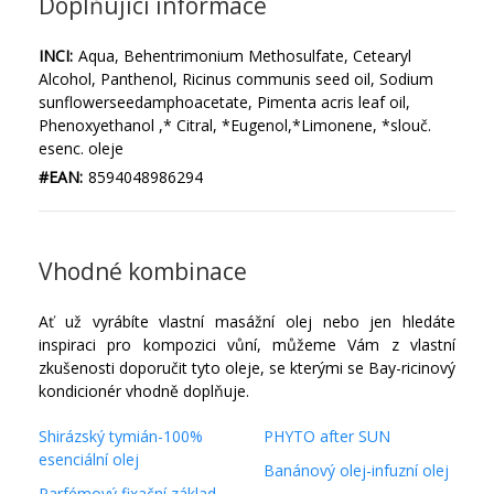
Doplňující informace
INCI:
Aqua, Behentrimonium Methosulfate, Cetearyl
Alcohol, Panthenol, Ricinus communis seed oil, Sodium
sunflowerseedamphoacetate, Pimenta acris leaf oil,
Phenoxyethanol ,* Citral, *Eugenol,*Limonene, *slouč.
esenc. oleje
#EAN:
8594048986294
Vhodné kombinace
Ať už vyrábíte vlastní masážní olej nebo jen hledáte
inspiraci pro kompozici vůní, můžeme Vám z vlastní
zkušenosti doporučit tyto oleje, se kterými se Bay-ricinový
kondicionér vhodně doplňuje.
Shirázský tymián-100%
PHYTO after SUN
esenciální olej
Banánový olej-infuzní olej
Parfémový fixační základ