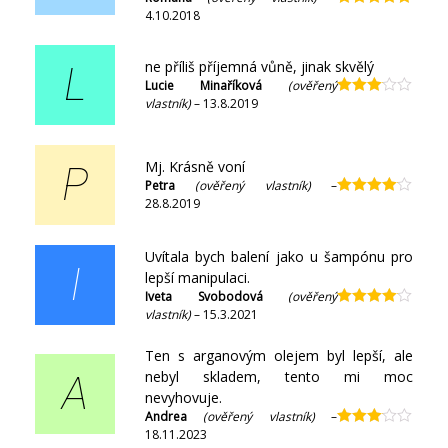
4.10.2018
Hodnocení
5
z 5
ne příliš příjemná vůně, jinak skvělý
L
Lucie Minaříková
(ověřený
vlastník)
–
13.8.2019
Hodnocení
3
z 5
Mj. Krásně voní
P
Petra
(ověřený vlastník)
–
28.8.2019
Hodnocení
4
z 5
Uvítala bych balení jako u šampónu pro
I
lepší manipulaci.
Iveta Svobodová
(ověřený
vlastník)
–
15.3.2021
Hodnocení
4
z 5
Ten s arganovým olejem byl lepší, ale
nebyl skladem, tento mi moc
A
nevyhovuje.
Andrea
(ověřený vlastník)
–
18.11.2023
Hodnocení