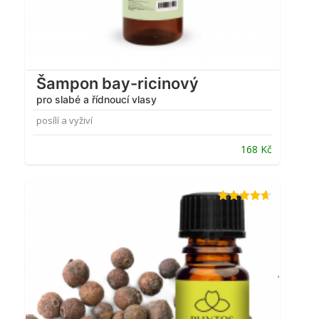
Šampon bay-ricinový
pro slabé a řídnoucí vlasy
posílí a vyživí
168
Kč
Hodnocení
4.63
z 5