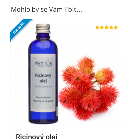
3
z 5
Mohlo by se Vám líbit…
OBLÍBENÉ
Hodnocení
4.85
z 5
Ricinový olej