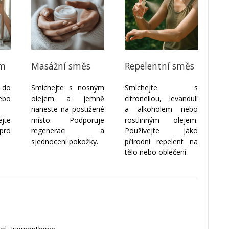
um
Masážní směs
Repelentní směs
k do
Smíchejte s nosným
Smíchejte s
ebo
olejem a jemně
citronellou, levandulí
naneste na postižené
a alkoholem nebo
jte
místo. Podporuje
rostlinným olejem.
pro
regeneraci a
Používejte jako
sjednocení pokožky.
přírodní repelent na
tělo nebo oblečení.