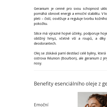
Geranium je cenné pro svou schopnost uklid
pomáhá obnovit energii a emoční stabilitu. V 
pleti – čistí, osvěžuje a reguluje tvorbu kožn
pokožku.
Silice má výrazné hojivé účinky, podporuje hoj
obtížný hmyz, včetně vší a roupů, a díky
deodorantech.
Olej se získává parní destilací celé byliny, kte
ostrova Réunion (Bourbon), ale geranium z jiný
nosy.
Benefity esenciálního oleje z g
Emoční