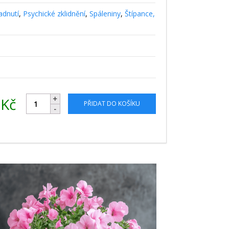
adnutí
,
Psychické zklidnění
,
Spáleniny
,
Štípance,
2
Kč
PŘIDAT DO KOŠÍKU