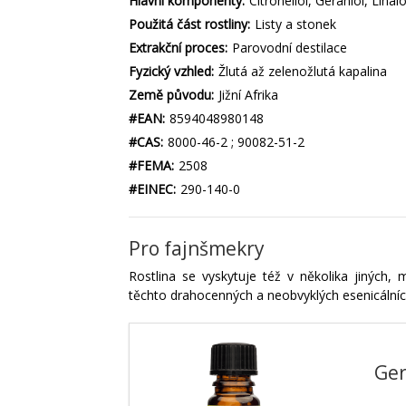
Hlavní komponenty:
Citronellol, Geraniol, Lina
Použitá část rostliny:
Listy a stonek
Extrakční proces:
Parovodní destilace
Fyzický vzhled:
Žlutá až zelenožlutá kapalina
Země původu:
Jižní Afrika
#EAN:
8594048980148
#CAS:
8000-46-2 ; 90082-51-2
#FEMA:
2508
#EINEC:
290-140-0
Pro fajnšmekry
Rostlina se vyskytuje též v několika jiných,
těchto drahocenných a neobvyklých esenicálníc
Ge