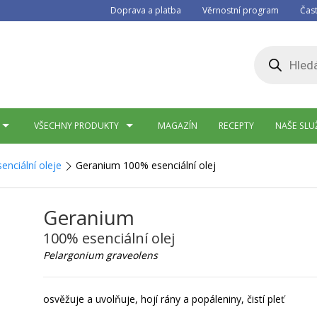
Doprava a platba
Věrnostní program
Čas
Products
search
VŠECHNY PRODUKTY
MAGAZÍN
RECEPTY
NAŠE SLU
enciální oleje
Geranium 100% esenciální olej
Geranium
100% esenciální olej
Pelargonium graveolens
osvěžuje a uvolňuje, hojí rány a popáleniny, čistí pleť