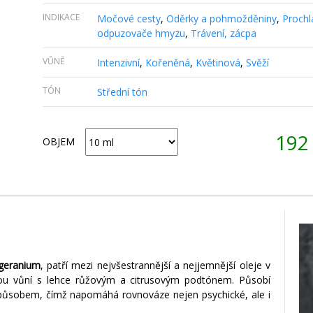
INDIKACE
Močové cesty
,
Oděrky a pohmožděniny
,
Prochl
odpuzovače hmyzu
,
Trávení, zácpa
VŮNĚ
Intenzivní
,
Kořeněná
,
Květinová
,
Svěží
TÓN
Střední tón
19
OBJEM
geranium
, patří mezi nejvšestrannější a nejjemnější oleje v
nnou vůní s lehce růžovým a citrusovým podtónem. Působí
způsobem, čímž napomáhá rovnováze nejen psychické, ale i