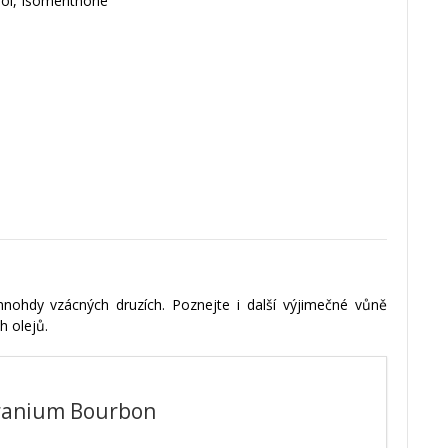
lool, Isomenthone
 mnohdy vzácných druzích. Poznejte i další výjimečné vůně
h olejů.
ranium Bourbon