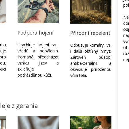
po
Ně
do
od
u
Podpora hojení
Přírodní repelent
na
vý
rbu
Urychluje hojení ran,
Odpuzuje komáry, vši
ci
žuje
vředů a popálenin.
i další obtížný hmyz.
rů
pro
Pomáhá předcházet
Zároveň působí
nej
ou,
vzniku jizev a
antibakteriálně a
ucí
zklidňuje
osvěžuje přirozenou
podrážděnou kůži.
vůni těla.
leje z gerania