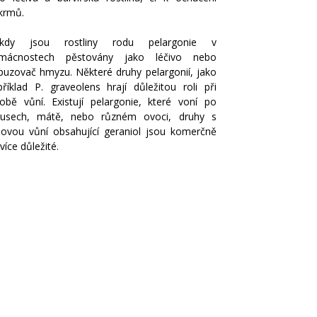
krmů.
kdy jsou rostliny rodu pelargonie v
mácnostech pěstovány jako léčivo nebo
puzovač hmyzu. Některé druhy pelargonií, jako
příklad P. graveolens hrají důležitou roli při
robě vůní. Existují pelargonie, které voní po
trusech, mátě, nebo různém ovoci, druhy s
žovou vůní obsahující geraniol jsou komerčně
více důležité.