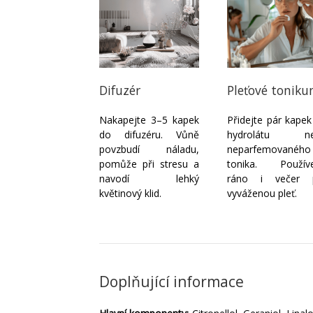
Pleťové tonik
Difuzér
Přidejte pár kape
Nakapejte 3–5 kapek
hydrolátu n
do difuzéru. Vůně
neparfemovaného
povzbudí náladu,
tonika. Používe
pomůže při stresu a
ráno i večer 
navodí lehký
vyváženou pleť.
květinový klid.
Doplňující informace