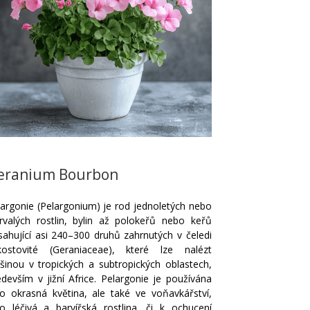
eranium Bourbon
largonie (Pelargonium) je rod jednoletých nebo
trvalých rostlin, bylin až polokeřů nebo keřů
sahující asi 240–300 druhů zahrnutých v čeledi
kostovité (Geraniaceae), které lze nalézt
tšinou v tropických a subtropických oblastech,
edevším v jižní Africe. Pelargonie je používána
ko okrasná květina, ale také ve voňavkářství,
ko léčivá a barvířská rostlina, či k ochucení