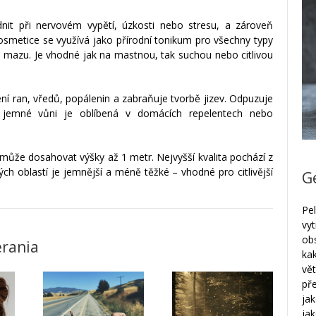
nit při nervovém vypětí, úzkosti nebo stresu, a zároveň
kosmetice se využívá jako přírodní tonikum pro všechny typy
ího mazu. Je vhodné jak na mastnou, tak suchou nebo citlivou
ení ran, vředů, popálenin a zabraňuje tvorbě jizev. Odpuzuje
 jemné vůni je oblíbená v domácích repelentech nebo
rá může dosahovat výšky až 1 metr. Nejvyšší kvalita pochází z
ch oblastí je jemnější a méně těžké – vhodné pro citlivější
G
Pe
vy
ob
erania
ka
vě
př
ja
ja