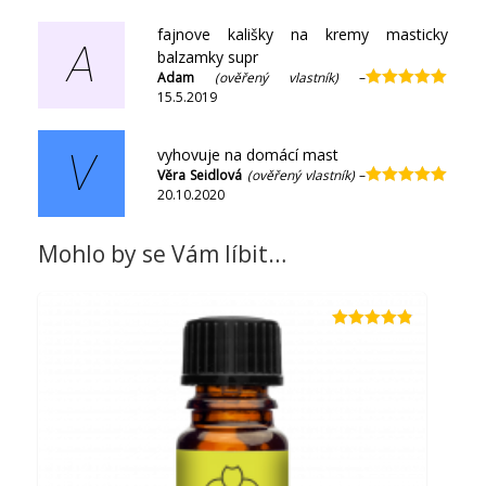
fajnove kališky na kremy masticky
A
balzamky supr
Adam
(ověřený vlastník)
–
15.5.2019
Hodnocení
5
z 5
vyhovuje na domácí mast
V
Věra Seidlová
(ověřený vlastník)
–
20.10.2020
Hodnocení
5
z 5
Mohlo by se Vám líbit…
Hodnocení
4.82
z 5