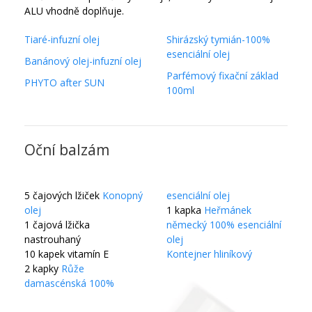
ALU vhodně doplňuje.
Tiaré-infuzní olej
Shirázský tymián-100%
esenciální olej
Banánový olej-infuzní olej
Parfémový fixační základ
PHYTO after SUN
100ml
Oční balzám
5 čajových lžiček
Konopný
esenciální olej
olej
1 kapka
Heřmánek
1 čajová lžička
německý 100% esenciální
nastrouhaný
olej
10 kapek vitamín E
Kontejner hliníkový
2 kapky
Růže
damascénská 100%