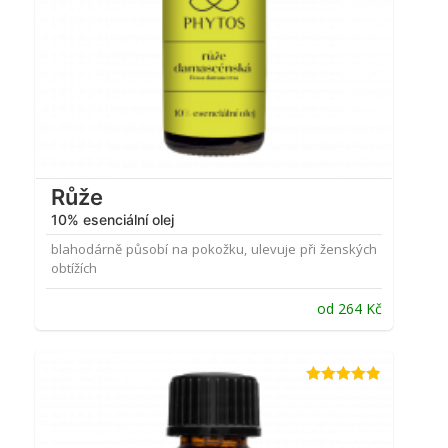
Růže
10% esenciální olej
blahodárně působí na pokožku, ulevuje při ženských
obtížích
od
264
Kč
Hodnocení
4.81
z 5