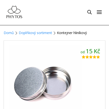
Domů
Doplňkový sortiment
Kontejner hliníkový
15
Kč
od
Hodnoceno
11
5.00
z 5 na
základě
hodnocení
zákazníků