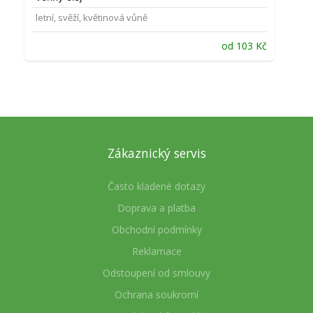
letní, svěží, květinová vůně
od
103
Kč
Zákaznický servis
Často kladené dotazy
Doprava a platba
Obchodní podmínky
Reklamace
Odstoupení od smlouvy
Ochrana soukromí