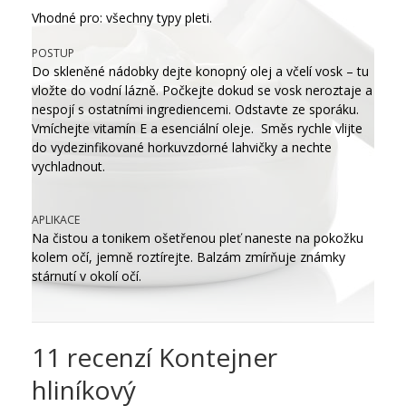
Vhodné pro: všechny typy pleti.
POSTUP
Do skleněné nádobky dejte konopný olej a včelí vosk – tu
vložte do vodní lázně. Počkejte dokud se vosk neroztaje a
nespojí s ostatními ingrediencemi. Odstavte ze sporáku.
Vmíchejte vitamín E a esenciální oleje. Směs rychle vlijte
do vydezinfikované horkuvzdorné lahvičky a nechte
vychladnout.
APLIKACE
Na čistou a tonikem ošetřenou pleť naneste na pokožku
kolem očí, jemně roztírejte. Balzám zmírňuje známky
stárnutí v okolí očí.
11 recenzí
Kontejner
hliníkový