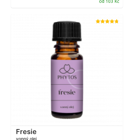
od
103
Kč
Hodnocení
4.67
z 5
Fresie
vonný olej