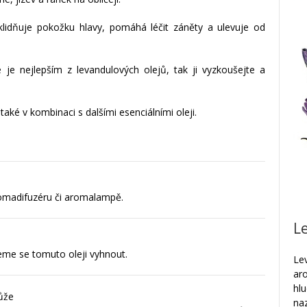
klidňuje pokožku hlavy, pomáhá léčit záněty a ulevuje od
 je nejlepším z levandulových olejů, tak ji vyzkoušejte a
aké v kombinaci s dalšími esenciálními oleji.
romadifuzéru či aromalampě.
L
jeme se tomuto oleji vyhnout.
Le
ar
hl
ůže
na