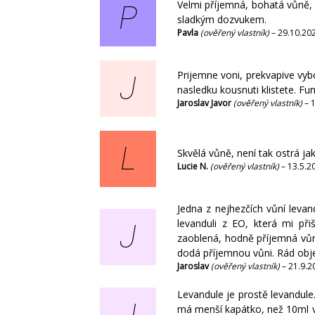
Velmi příjemná, bohatá vůně, 
P
sladkým dozvukem.
Pavla
(ověřený vlastník)
–
29.10.20
Prijemne voni, prekvapive vyb
J
nasledku kousnuti klistete. Fu
Jaroslav Javor
(ověřený vlastník)
–
L
Skvělá vůně, není tak ostrá jak
Lucie N.
(ověřený vlastník)
–
13.5.2
Jedna z nejhezčích vůní leva
levanduli z EO, která mi při
J
zaoblená, hodně příjemná vůně
dodá příjemnou vůni. Rád ob
Jaroslav
(ověřený vlastník)
–
21.9.2
Levandule je prostě levandule
má menší kapátko, než 10ml ve