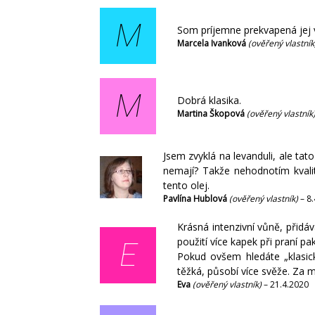
M
Som príjemne prekvapená jej 
Marcela Ivanková
(ověřený vlastník
M
Dobrá klasika.
Martina Škopová
(ověřený vlastník
Jsem zvyklá na levanduli, ale tat
nemají? Takže nehodnotím kvalit
tento olej.
Pavlína Hublová
(ověřený vlastník)
–
8.
Krásná intenzivní vůně, přidá
použití více kapek při praní pa
E
Pokud ovšem hledáte „klasick
těžká, působí více svěže. Za 
Eva
(ověřený vlastník)
–
21.4.2020