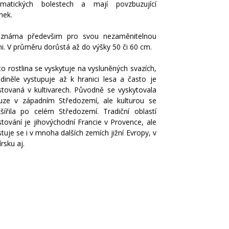
vmatických bolestech a mají povzbuzující
nek.
 známa předevšim pro svou nezaměnitelnou
i. V průměru dorůstá až do výšky 50 či 60 cm.
o rostlina se vyskytuje na vysluněných svazích,
ediněle vystupuje až k hranici lesa a často je
stovaná v kultivarech. Původně se vyskytovala
uze v západním Středozemí, ale kulturou se
zšířila po celém Středozemí. Tradiční oblastí
stování je jihovýchodní Francie v Provence, ale
tuje se i v mnoha dalších zemích jižní Evropy, v
írsku aj.