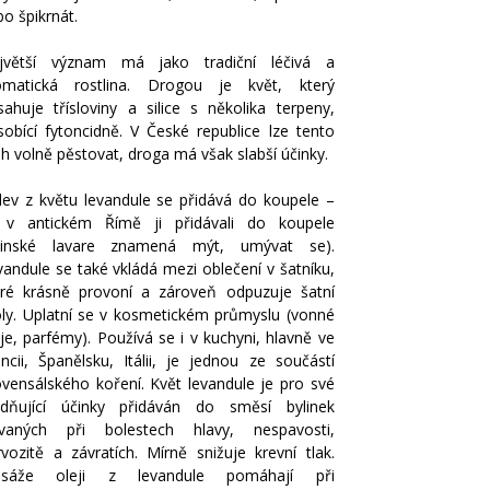
o špikrnát.
jvětší význam má jako tradiční léčivá a
omatická rostlina. Drogou je květ, který
sahuje třísloviny a silice s několika terpeny,
sobící fytoncidně. V České republice lze tento
h volně pěstovat, droga má však slabší účinky.
lev z květu levandule se přidává do koupele –
ž v antickém Římě ji přidávali do koupele
atinské lavare znamená mýt, umývat se).
vandule se také vkládá mezi oblečení v šatníku,
eré krásně provoní a zároveň odpuzuje šatní
ly. Uplatní se v kosmetickém průmyslu (vonné
je, parfémy). Používá se i v kuchyni, hlavně ve
ancii, Španělsku, Itálii, je jednou ze součástí
ovensálského koření. Květ levandule je pro své
lidňující účinky přidáván do směsí bylinek
ívaných při bolestech hlavy, nespavosti,
rvozitě a závratích. Mírně snižuje krevní tlak.
sáže oleji z levandule pomáhají při