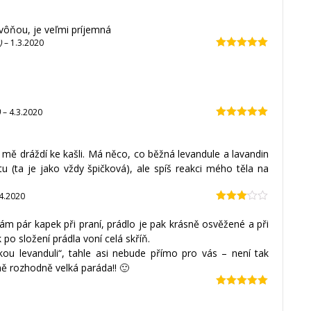
vôňou, je veľmi príjemná
)
–
1.3.2020
Hodnocení
5
z 5
)
–
4.3.2020
Hodnocení
5
z 5
o mě dráždí ke kašli. Má něco, co běžná levandule a lavandin
u (ta je jako vždy špičková), ale spíš reakci mého těla na
4.2020
Hodnocení
3
z 5
vám pár kapek při praní, prádlo je pak krásně osvěžené a při
k po složení prádla voní celá skříň.
ou levanduli“, tahle asi nebude přímo pro vás – není tak
mě rozhodně velká paráda!! 🙂
Hodnocení
5
z 5