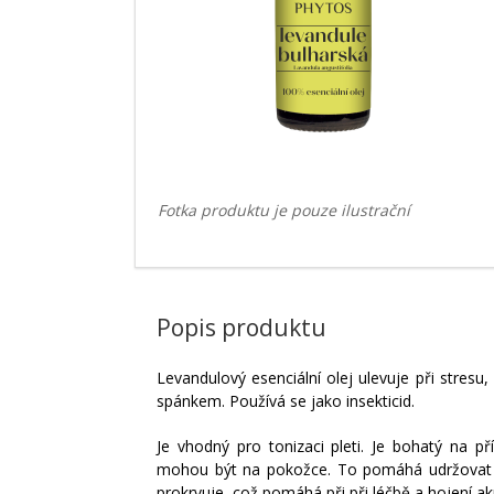
Fotka produktu je pouze ilustrační
Popis produktu
Levandulový esenciální olej ulevuje při stres
spánkem. Používá se jako insekticid.
Je vhodný pro tonizaci pleti. Je bohatý na př
mohou být na pokožce. To pomáhá udržovat v
prokrvuje, což pomáhá při při léčbě a hojení akn