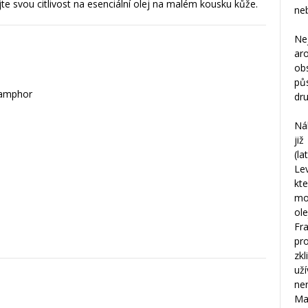
e svou citlivost na esenciální olej na malém kousku kůže.
neb
Ne
ar
ob
pů
 Camphor
dru
Ná
ji
(l
Le
kt
mo
ole
Fr
pr
zk
už
ne
Ma