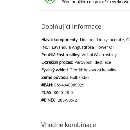
Před použitím na pokožku vyzkoušejt
Doplňující informace
Hlavní komponenty:
Linalool, Linalyl acetate,
INCI:
Lavandula Angustifolia Flower OIl
Použitá část rostliny:
Vrchní část rostliny
Extrakční proces:
Parovodní destilace
Fyzický vzhled:
Téměř bezbarvá kapalina
Země původu:
Bulharsko
#EAN:
8594048989929
#CAS:
8000-28-0
#EINEC:
289-995-2
Vhodné kombinace