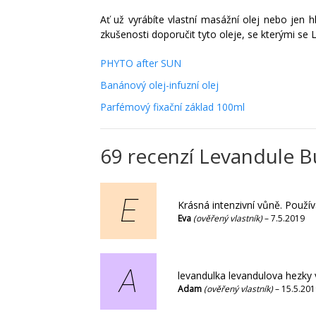
Ať už vyrábíte vlastní masážní olej nebo jen 
zkušenosti doporučit tyto oleje, se kterými se
PHYTO after SUN
Banánový olej-infuzní olej
Parfémový fixační základ 100ml
69 recenzí
Levandule Bu
E
Krásná intenzivní vůně. Použí
Eva
(ověřený vlastník)
–
7.5.2019
A
levandulka levandulova hezky 
Adam
(ověřený vlastník)
–
15.5.201