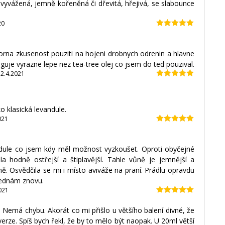
vyvážená, jemně kořeněná či dřevitá, hřejivá, se slabounce
20
Hodnocení
5
z 5
orna zkusenost pouziti na hojeni drobnych odrenin a hlavne
nguje vyrazne lepe nez tea-tree olej co jsem do ted pouzival.
12.4.2021
Hodnocení
5
z 5
o klasická levandule.
021
Hodnocení
5
z 5
ndule co jsem kdy měl možnost vyzkoušet. Oproti obyčejné
šla hodně ostřejší a štiplavější. Tahle vůně je jemnější a
. Osvědčila se mi i místo aviváže na praní. Prádlu opravdu
jednám znovu.
021
Hodnocení
5
z 5
. Nemá chybu. Akorát co mi přišlo u většího balení divné, že
rze. Spíš bych řekl, že by to mělo být naopak. U 20ml větší