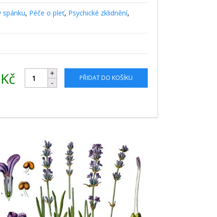
y spánku
,
Péče o pleť
,
Psychické zklidnění
,
2
Kč
PŘIDAT DO KOŠÍKU