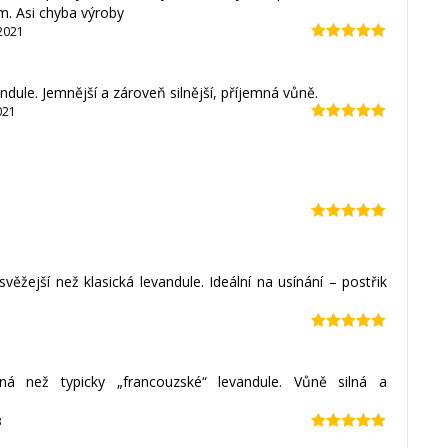
m. Asi chyba výroby
2021
Hodnocení
5
z 5
andule. Jemnější a zároveň silnější, příjemná vůně.
021
Hodnocení
5
z 5
Hodnocení
5
z 5
věžejší než klasická levandule. Ideální na usínání – postřik
Hodnocení
5
z 5
iná než typicky „francouzské“ levandule. Vůně silná a
3
Hodnocení
5