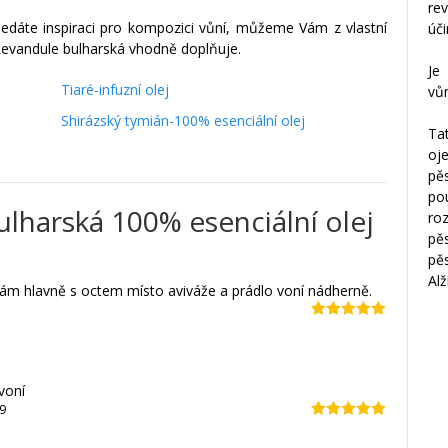
re
hledáte inspiraci pro kompozici vůní, můžeme Vám z vlastní
úči
 Levandule bulharská vhodně doplňuje.
Je
Tiaré-infuzní olej
vůn
Shirázský tymián-100% esenciální olej
Tat
oj
pě
po
lharská 100% esenciální olej
ro
pě
pěs
Alž
vám hlavně s octem místo aviváže a prádlo voní nádherně.
Hodnocení
5
z 5
voní
9
Hodnocení
5
z 5