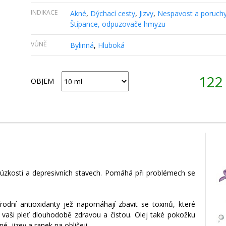
INDIKACE
Akné
,
Dýchací cesty
,
Jizvy
,
Nespavost a poruch
Štípance, odpuzovače hmyzu
VŮNĚ
Bylinná
,
Hluboká
12
OBJEM
u, úzkosti a depresivních stavech. Pomáhá při problémech se
írodní antioxidanty jež napomáhají zbavit se toxinů, které
aši pleť dlouhodobě zdravou a čistou. Olej také pokožku
é, jizev a ranek na obličeji.