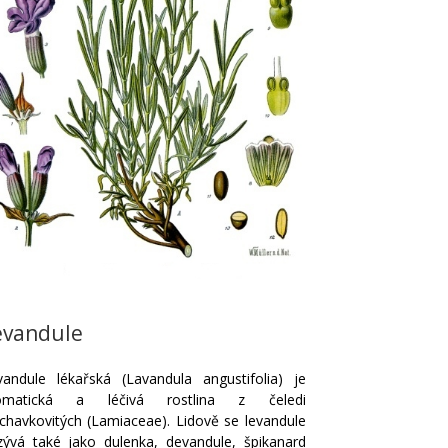
evandule
vandule lékařská (Lavandula angustifolia) je
omatická a léčivá rostlina z čeledi
uchavkovitých (Lamiaceae). Lidově se levandule
zývá také jako dulenka, devandule, špikanard