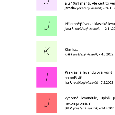
J
a u 10ml menší. Ale čert to ve
Jaroslav
(ověřený vlastník)
–
26.10.
J
Příjemnější verze klasické lev
Jana R.
(ověřený vlastník)
–
12.11.2
K
Klasika..
Klára
(ověřený vlastník)
–
4.5.2022
Překrásná levandulová vůně, s
I
na polštář.
Iva F.
(ověřený vlastník)
–
7.2.2023
Výborná levandule, úplně j
J
nekompromisní.
Jan V.
(ověřený vlastník)
–
24.4.202