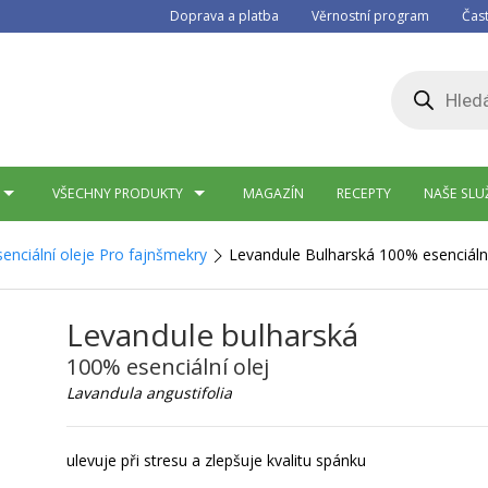
Doprava a platba
Věrnostní program
Čas
Products
search
VŠECHNY PRODUKTY
MAGAZÍN
RECEPTY
NAŠE SLU
enciální oleje Pro fajnšmekry
Levandule Bulharská 100% esenciální
Levandule bulharská
100% esenciální olej
Lavandula angustifolia
ulevuje při stresu a zlepšuje kvalitu spánku