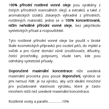
1
00% přírodní rostlinné vonné oleje
jsou vyráběny z
čistých přírodních esenciálních olejů a extraktů a také z
aromatických izolátů získaných výhradně z přírodních,
rostlinných materiálů. Jedná se o
100% koncentrované,
ničím neředěné přírodní vonné oleje
, bez jakýchkoliv
syntetických přísad a rozpouštědel.
Tyto rostlinné přírodní vonné oleje lze použít v široké
škále kosmetických přípravků pro osobní péči, do mýdel a
svíček a pro různé domácí vůně (osvěžovače, difuzéry,
čistící prostředky, potpourri), všude tam, kde jsou
odmítány syntetické přísady.
Doporučené maximální koncentrace:
níže uvedená
maximální procenta jsou pouze
doporučení,
výrobce se
jimi nemusí řídit. Je na výrobci, aby určil ideální množství
pro požadované vlastnosti výrobku, které je často
mnohem nižší než uvedené maximální koncentrace.
Rostlinné vosky a parafin…………….10%