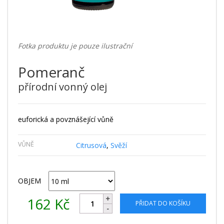
Fotka produktu je pouze ilustrační
Pomeranč
přírodní vonný olej
euforická a povznášející vůně
VŮNĚ
Citrusová
,
Svěží
OBJEM
162
Kč
PŘIDAT DO KOŠÍKU