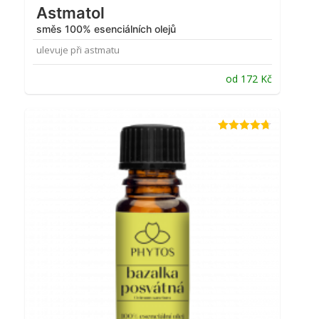
Astmatol
směs 100% esenciálních olejů
ulevuje při astmatu
od
172
Kč
Hodnocení
4.69
z 5