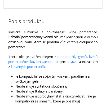
Popis produktu
Klasická euforická a povznášející vůně pomeranče.
Přírodní pomerančový vonný olej
má jedinečnou a věrnou
citrusovou vůni, která se podobá vůní čerstvě oloupaného
pomeranče.
Tento olej je tvořen olejem z
pomerančů
,
grepů
,
květů
pomerančovníků
,
bergamotu
, olejem z
yuzu
a extraktem
z
červených pomerančů
.
Je kompatibilní se sójovým voskem, parafinem a
svíčkovým gelem.
Neobsahuje syntetické sloučeniny
Neobsahuje ftaláty a parabeny
Neobsahuje isopropylmyristát a dioctyladipát (ale je
kompatibilní se směsmi, které je obsahují)