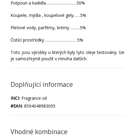
Potpouri a kadidla……………………….50%
Koupele, mýdla , koupelové gely……5%
Pleťové vody, parfémy, krémy……….5%
Čistící prostředky…………………………5%
Toto jsou výrobky u kterých byly tyto oleje testovány, lze
je samozřejmě použít v mnoha dalších.
Doplňující informace
INCI:
Fragrance oil
#EAN:
8594048983095
Vhodné kombinace