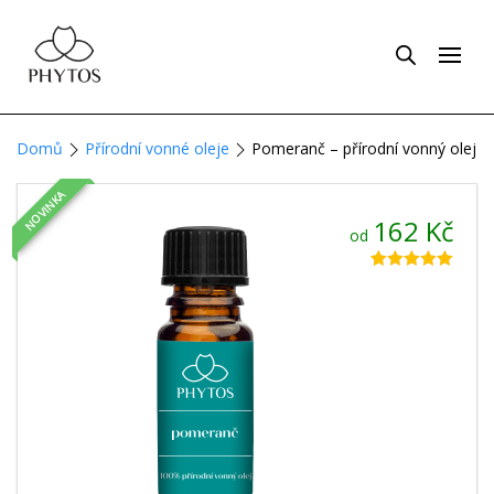
Domů
Přírodní vonné oleje
Pomeranč – přírodní vonný olej
NOVINKA
162
Kč
od
Hodnoceno
4
5.00
z 5 na
základě
hodnocení
zákazníků