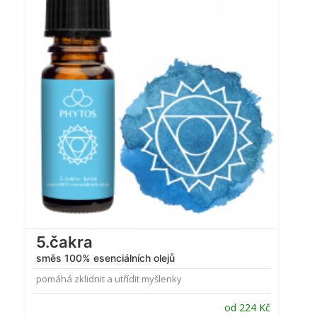
Hodnocení
4.74
z 5
5.čakra
směs 100% esenciálních olejů
pomáhá zklidnit a utřídit myšlenky
od
224
Kč