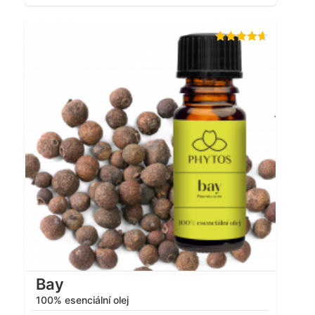
Hodnocení
4.63
z 5
Bay
100% esenciální olej