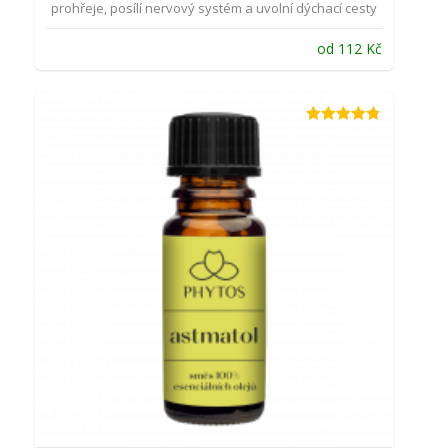
prohřeje, posílí nervový systém a uvolní dýchací cesty
od
112
Kč
Hodnocení
4.71
z 5