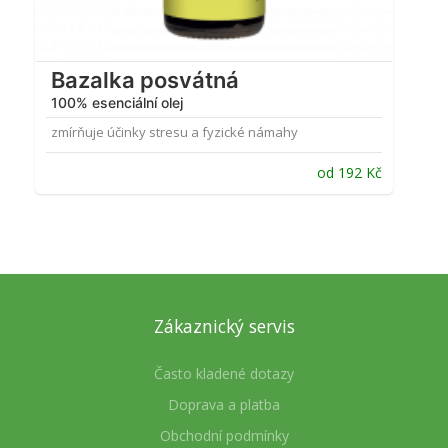
Bazalka posvátná
100% esenciální olej
zmírňuje účinky stresu a fyzické námahy
od
192
Kč
Zákaznický servis
Často kladené dotazy
Doprava a platba
Obchodní podmínky